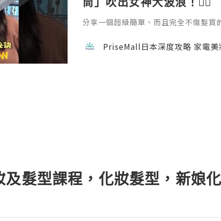
筒」吹出女神大波浪！💇‍♀️
分享一個超級簡單、而且完全不傷髮質的捲髮方
emall.com/products/daewoo-ha
成。過程完全不會像電熱捲那樣灼熱刺
PriseMall日本深度攻略 家電
自然。如果你也擔心燙髮傷頭髮，這招一定要學
隊用心做每一個內容，真的不容易 🙏 如
w 支持一下吧！ 📘 FB →
妝及髮型課程，化妝髮型，新娘