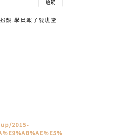
追蹤
扮靚,學員報了髮班堂
eup/2015-
A%E9%AB%AE%E5%