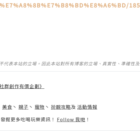
%E7%A8%8B%E7%B8%BD%E8%A6%BD/1851
並不代表本站的立場。因此本站對所有博客的立場、真實性、準確性
社群創作有價企劃》
】
丶
美食
丶
親子
丶
寵物
丶
扮靚攻略
及
活動情報
p啦！發掘更多吃喝玩樂資訊！
Follow 我哋
！