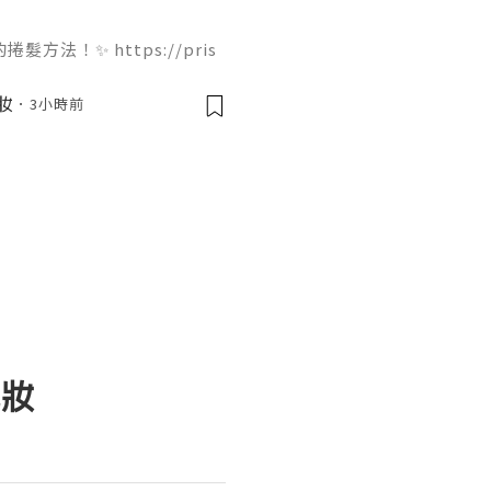
法！✨ https://pris
ir-dryer 只需要 4 個步驟就能完
痛，吹出來的大波浪捲度非常
美妝
3小時前
起來！🌬️💇‍♀️ 我們團
果你欣賞我們的努力，Follo
化妝