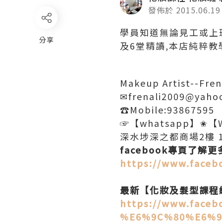
發佈於 2015.06.19
學員知道無論見工或上
分享
及6堂精讀,本店純粹教
Makeup Artist--Fren
✉frenali2009@yaho
☎Mobile:93867595
☞【whatsapp】✬【W
深水埗深之都商場2樓 1
facebook專頁了解更
https://www.faceb
最新【化妝及髮型課程
https://www.faceb
%E6%9C%80%E6%