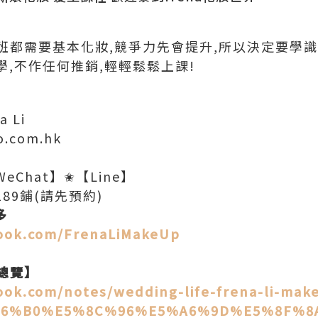
班都需要基本化妝,競爭力先會提升,所以決定要學識
學,不作任何推銷,輕輕鬆鬆上課!
a Li
o.com.hk
eChat】✬【Line】
89鋪(請先預約)
多
ook.com/FrenaLiMakeUp
總覽】
ook.com/notes/wedding-life-frena-li-mak
96%B0%E5%8C%96%E5%A6%9D%E5%8F%8