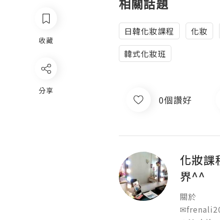
相關話題
日韓化妝課程
化妝
收藏
韓式化妝班
分享
0個讚好
化妝課程
界^^
關於

✉frenali2