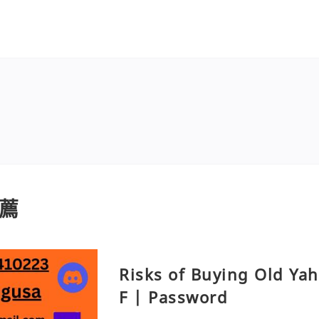
薦
Risks of Buying Old Ya
F | Password