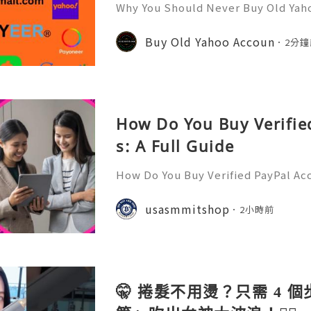
Why You Should Never Buy Old Yah
ntinues to be used by millions of 
onal communication, business cor
Buy Old Yahoo Accoun
2分鐘
ccount recovery. Because of
How Do You Buy Verifie
s: A Full Guide
How Do You Buy Verified PayPal Acc
l is one of the most widely recogn
orms, used by individuals, freelan
usasmmitshop
2小時前
usinesses, and organiza
🤫 捲髮不用燙？只需 4 