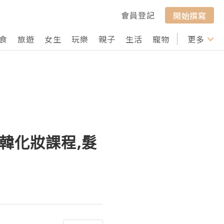
會員登記
開始撰寫
食
旅遊
女生
玩樂
親子
生活
寵物
行山
更多
打卡
韓化妝課程,髮