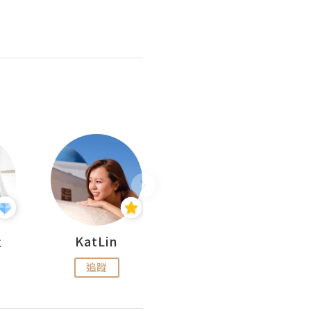
杜
KatLin
Missmiki 米奇小姐
追蹤
追蹤