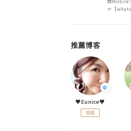
☎Mobile:9
推薦博客
LoveCath 夏沫
♥Eunice♥
追蹤
追蹤