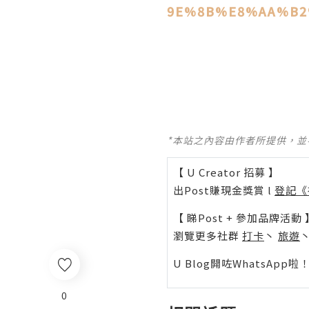
9E%8B%E8%AA%B2
*本站之內容由作者所提供，
【 U Creator 招募 】
出Post賺現金獎賞 l
登記《
【 睇Post + 參加品牌活動 
瀏覽更多社群
打卡
丶
旅遊
U Blog開咗WhatsAp
0