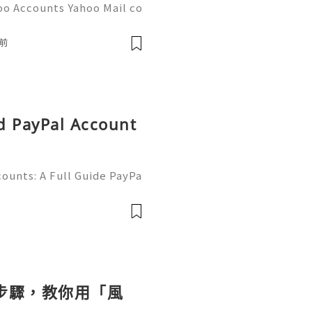
oo Accounts Yahoo Mail co
people worldwide for pers
respondence, and online a
前
d PayPal Account
ounts: A Full Guide PayPa
ized online payment platf
cers, merchants, online b
個步驟，教你用「風