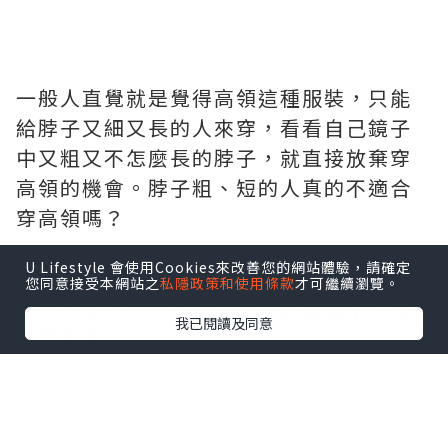
一般人直覺就是覺得高領這種服裝，只能
給脖子又細又長的人來穿，看看自己鏡子
中又粗又不怎麼長的脖子，就直接放棄穿
高領的機會。脖子粗、短的人真的不適合
穿高領嗎？
U Lifestyle 會使用Cookies來改善您的網站體驗，請確定
其實並不是每種高領都不適合，以下我們
您同意接受本網站之
私隱政策和使用條款
才可繼續瀏覽。
就來依照你的脖子形狀來介紹幾種不同種
我已閱讀及同意
類的高領上衣
＊脖子粗的人
別以為脖子粗的人就要穿寬鬆一點，粗針