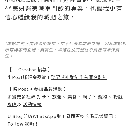
^^美妍醫美減重門診的專業，也讓我更有
信心繼續我的減肥之旅。
*本站之內容由作者所提供，並不代表本站的立場。因此本站對
所有博客的立場、真實性、準確性及完整性不負任何法律責
任。
【 U Creator 招募 】
出Post賺現金獎賞 l
登記《社群創作有價企劃》
【 睇Post + 參加品牌活動 】
瀏覽更多社群
打卡
丶
旅遊
丶
美食
丶
親子
丶
寵物
丶
扮靚
攻略
及
活動情報
U Blog開咗WhatsApp啦！發掘更多吃喝玩樂資訊！
Follow 我哋
！