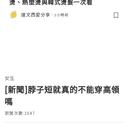
燙、熱塑燙與韓式燙髮一次看
達文西愛分享
1小時前
女生
[新聞]脖子短就真的不能穿高領
嗎
瀏覽次數:1047