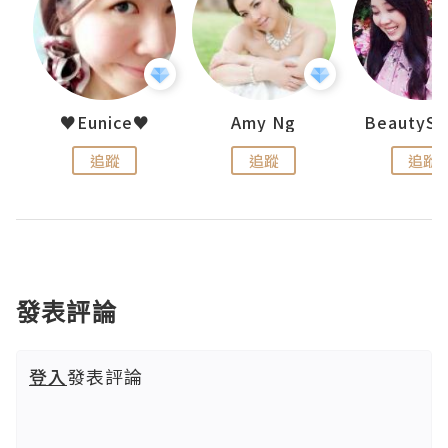
h 夏沫
♥Eunice♥
Amy Ng
追蹤
追蹤
追蹤
發表評論
登入
發表評論