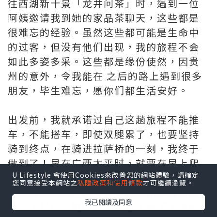
往西湖新十景「龙井问茶」时，遇到一位
阿姨邀请我到她的家品茶聊天，这些都是
很难忘的经验。虽然这些都可能是生命中
的过客，但没有他们出现，我的旅程不会
如此多姿多采。这些都是缘份使然，因贵
州的意外，令我能在 之后的路上遇到很多
朋友，毕生难忘，愿你们都生活安好。
出发前，我就承诺过自己这趟旅程不能推
车，不能搭车，即使双腿累了，也要坚持
骑到终点，在骑进拉萨桥的一刻，我终于
做到了！早在广西太平时，就要在早上爬
U Lifestyle 會使用Cookies來改善您的網站體驗，請確定
个长坡，爬到我上气不接下气，加上四周
您同意接受本網站之
私隱政策和使用條款
才可繼續瀏覽。
环境有点潮湿，很辛苦；在贵州都匀出发
我已閱讀及同意
那天，经过乡道的陡坡，每次停下来再起