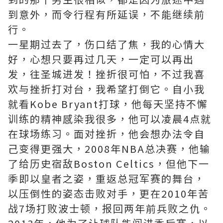
到意外，而令行程有所延误，不能继续前
行。
一星期过去了，伤口结了焦，我的心情大
好，心想只要再过几天，一定可以再出
发，往圣城进发！挫折很可怕，不过我喜
欢与挫折打对台，我希望打倒它。自小我
就看Kobe Bryant打球，他每天坚持不懈
训练的精神感染我很多，他可以凌晨4点就
在球场练习。面对挫折，他会想办法令自
己变得更强大，2008年NBA总决赛，他输
了给历史宿敌Boston Celtics，但他下一
季即以皇者之姿，重返总冠军赛的舞台，
以压倒性的姿态击败对手，更在2010年苦
战7场打败波士顿，报回两年前兵败之仇。