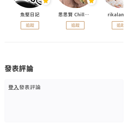
urnal
魚堅日記
思思賢 ChillMyBabe
rikala
追蹤
追蹤
追蹤
發表評論
登入
發表評論