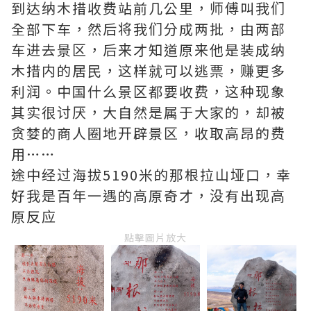
到达纳木措收费站前几公里，师傅叫我们
全部下车，然后将我们分成两批，由两部
车进去景区，后来才知道原来他是装成纳
木措内的居民，这样就可以逃票，赚更多
利润。中国什么景区都要收费，这种现象
其实很讨厌，大自然是属于大家的，却被
贪婪的商人圈地开辟景区，收取高昂的费
用……
途中经过海拔5190米的那根拉山垭口，幸
好我是百年一遇的高原奇才，没有出现高
原反应
點擊圖片放大