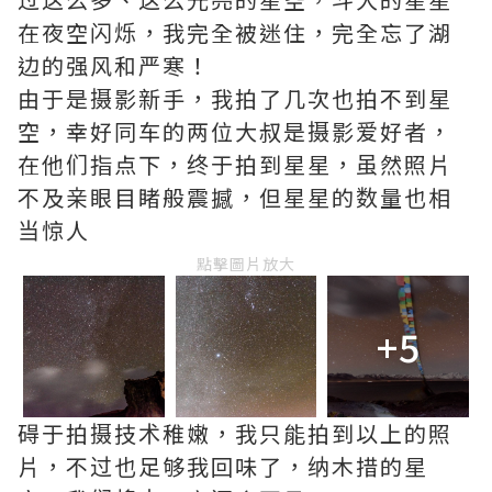
在夜空闪烁，我完全被迷住，完全忘了湖
边的强风和严寒！
由于是摄影新手，我拍了几次也​​拍不到星
空，幸好同车的两位大叔是摄影爱好者，
在他们指点下，终于拍到星星，虽然照片
不及亲眼目睹般震撼，但星星的数量也相
当惊人
點擊圖片放大
+5
碍于拍摄技术稚嫩，我只能拍到以上的照
片，不过也足够我回味了，纳木措的星