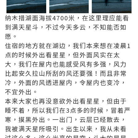
纳木措湖面海拔4700米，在这里理应能看
到满天星斗，不过今天多云，不知能否如
愿。
住宿的地方就在湖边，我们本来想在凌晨1
点的时候外出看星星，但外面风实在太
大，我们在屋内也能感受风有多强，风力
比起安久拉山所刮的风还要强！而且非常
冷，外面的风透进屋内，令屋内也变冷，
不宜外出。
本来大家也再没意欲外出看星星，但由于
睡不着，所以我们在3点多的时候，冒着严
寒，摸黑外出。一出门，云层已经散去，
我被满天星所吸引。出生以来，我从未看
过这么多、这么光亮的星空，斗大的星星