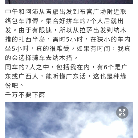
中午和阿沛从青旅出发到布宫广场附近联
络包车师傅，集合好拼车的7个人后就出
发。由于有限速，所以从拉萨出发到纳木
措的扎西半岛，需时5小时，在狭小的车内
坐5小时，真的很难受，如果有时间，我真
的会选择骑车去纳木措。
同车的7人之中，包括我在内，有6个是广
东或广西人，能听懂广东话，这也是种缘
份吧。
千万不要下雨