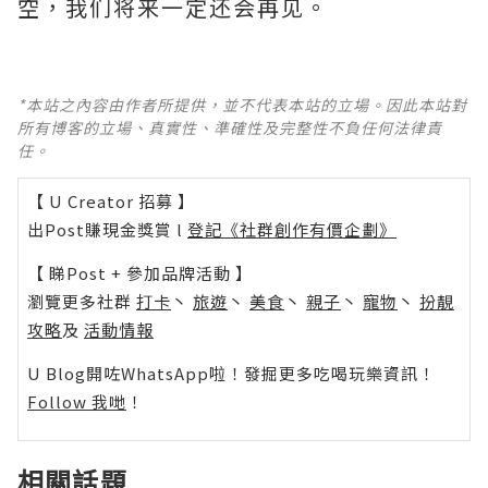
空，我们将来一定还会再见。
*本站之內容由作者所提供，並不代表本站的立場。因此本站對
所有博客的立場、真實性、準確性及完整性不負任何法律責
任。
【 U Creator 招募 】
出Post賺現金獎賞 l
登記《社群創作有價企劃》
【 睇Post + 參加品牌活動 】
瀏覽更多社群
打卡
丶
旅遊
丶
美食
丶
親子
丶
寵物
丶
扮靚
攻略
及
活動情報
U Blog開咗WhatsApp啦！發掘更多吃喝玩樂資訊！
Follow 我哋
！
相關話題