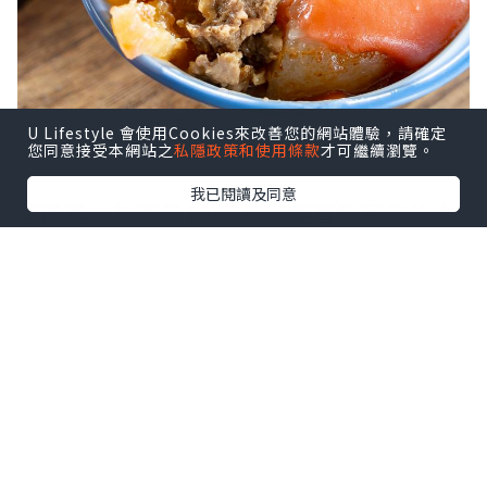
U Lifestyle 會使用Cookies來改善您的網站體驗，請確定
您同意接受本網站之
私隱政策和使用條款
才可繼續瀏覽。
我已閱讀及同意
這間建立於西元1921年，經營近百年的肉
丸老店就位於台中美食小吃很多的第二市
場裡喔！店裡的人氣招牌非手作肉丸莫
屬，那油油亮亮的肉丸外皮、ㄉㄨㄞ ㄉㄨ
ㄞ的Q彈模樣，再搭配上一層特製淋醬，那
美味的好滋味，讓你吃一口就停不下來
囉。