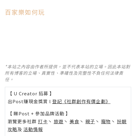
百家樂如何玩
*本站之內容由作者所提供，並不代表本站的立場。因此本站對
所有博客的立場、真實性、準確性及完整性不負任何法律責
任。
【 U Creator 招募 】
出Post賺現金獎賞 l
登記《社群創作有價企劃》
【 睇Post + 參加品牌活動 】
瀏覽更多社群
打卡
丶
旅遊
丶
美食
丶
親子
丶
寵物
丶
扮靚
攻略
及
活動情報