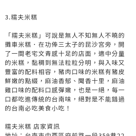
3.糯夫米糕
「糯夫米糕」可說是無人不知無人不曉的
攤車米糕．在功俸三太子的昆沙宮旁，開
了一間老宅文青感十足的店面，適中分量
的米糕，黏稠到無法粒粒分明，與入味又
豐富的配料相容，豬肉口味的米糕有豬皮
鮮嫩的點綴，麻油香郁、聞香十里，麻油
雞口味的配料口感彈嫩，也是一絕，每一
口都吃進傳統的台南味，絕對是不能錯過
的台南必吃美食小吃！
糯夫米糕 店家資訊
地址：台南市中西區府前路一段359巷22