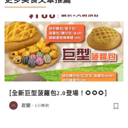
[全新巨型菠蘿包2.0登場！🌻🌻🌻]
君蘭
1小時前