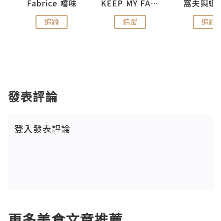
Fabrice 嚐味
KEEP MY FAITH
窩夫與蝦
追蹤
追蹤
追蹤
發表評論
登入
發表評論
更多美食文章推薦