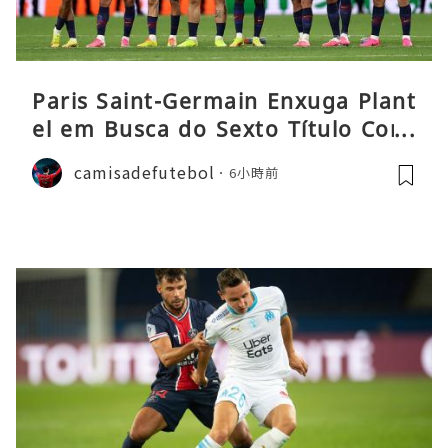
Paris Saint-Germain Enxuga Plant
el em Busca do Sexto Título Cons
ecutivo da Liga
camisadefutebol
6小時前