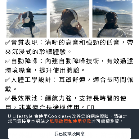
✅音質表現：清晰的高音和強勁的低音，帶
來沉浸式的聆聽體驗。
✅自動降噪：內建自動降噪技術，有效過濾
環境噪音，提升使用體驗。
✅人體工學設計：耳罩舒適，適合長時間佩
戴。
✅長效電池：續航力強，支持長時間的使
用，非常適合長途機使用。👍🏼
✅藍牙無線：便於與各類設備配對，使用方
U Lifestyle 會使用Cookies來改善您的網站體驗，請確定
您同意接受本網站之
私隱政策和使用條款
才可繼續瀏覽。
便。
我已閱讀及同意
時尚外觀：現代化的設計風格，符合當前