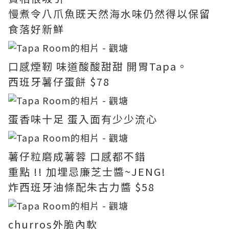
慢煮令八爪魚既天然海水味仍然得以保留
食落好新鮮
口感煙靭 味道酸酸甜甜 開胃Tapa。
西班牙薯仔蛋餅 $78
蛋香味十足 蛋入面有少少流心
薯仔粒磨成薯蓉 口感都不錯
重點 !! 加埋忌廉芝士醬~JENG!
炸西班牙油條配朱古力醬 $58
churros外脆內軟