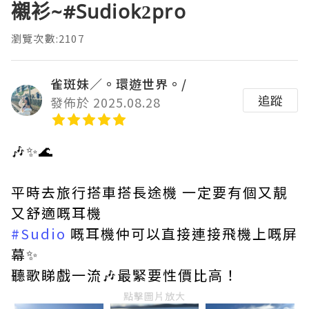
襯衫~#Sudiok2pro
瀏覽次數:2107
雀斑妹／。環遊世界。/
追蹤
發佈於 2025.08.28
🎶✨🌊
平時去旅行搭車搭長途機 一定要有個又靚
又舒適嘅耳機
#Sudio
嘅耳機仲可以直接連接飛機上嘅屏
幕✨
聽歌睇戲一流🎶最緊要性價比高！
點擊圖片放大