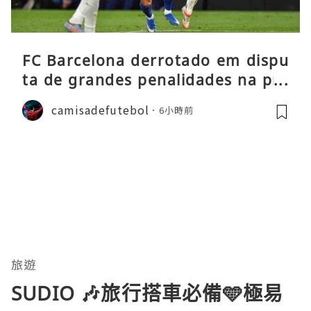
FC Barcelona derrotado em dispu
ta de grandes penalidades na pré
-época
camisadefutebol
6小時前
旅遊
SUDIO 🎶旅行搭車必備🩵極易