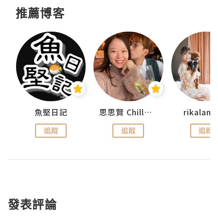
推薦博客
urnal
魚堅日記
思思賢 ChillMyBabe
rikala
追蹤
追蹤
追蹤
發表評論