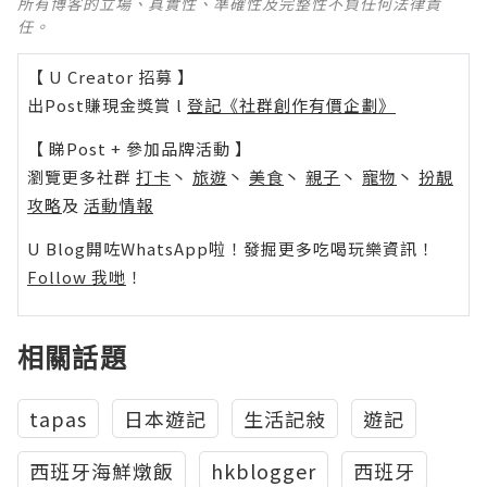
所有博客的立場、真實性、準確性及完整性不負任何法律責
任。
【 U Creator 招募 】
出Post賺現金獎賞 l
登記《社群創作有價企劃》
【 睇Post + 參加品牌活動 】
瀏覽更多社群
打卡
丶
旅遊
丶
美食
丶
親子
丶
寵物
丶
扮靚
攻略
及
活動情報
U Blog開咗WhatsApp啦！發掘更多吃喝玩樂資訊！
Follow 我哋
！
相關話題
tapas
日本遊記
生活記敍
遊記
西班牙海鮮燉飯
hkblogger
西班牙