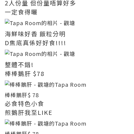
2人份量 但份量唔算好多
一定食得曬
海鮮味好香 飯粒分明
D焦底真係好好食!!!!
整體不錯!
棒棒鵝肝 $78
棒棒鵝肝
$ 78
必食特色小食
煎鵝肝我至LIKE
棒棒鵝肝
$ 78