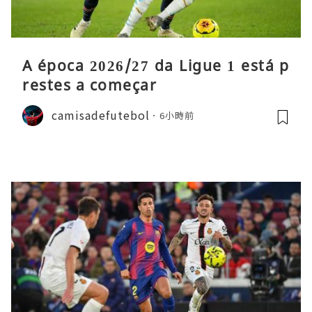
A época 2026/27 da Ligue 1 está p
restes a começar
camisadefutebol
6小時前