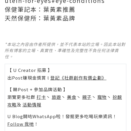
utein-for-eyes#eye-conditions
保健筆記本：
葉黃素推薦
天然保健所：
葉黃素
品牌
*本站之內容由作者所提供，並不代表本站的立場。因此本站對
所有博客的立場、真實性、準確性及完整性不負任何法律責
任。
【 U Creator 招募 】
出Post賺現金獎賞 l
登記《社群創作有價企劃》
【 睇Post + 參加品牌活動 】
瀏覽更多社群
打卡
丶
旅遊
丶
美食
丶
親子
丶
寵物
丶
扮靚
攻略
及
活動情報
U Blog開咗WhatsApp啦！發掘更多吃喝玩樂資訊！
Follow 我哋
！