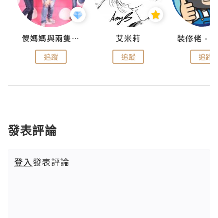
點滴
儍媽媽與兩隻小魔怪之家
艾米莉
追蹤
追蹤
追蹤
發表評論
登入
發表評論