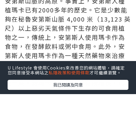
安第斯山脈的高原。事實上，安第斯人種
植瑪卡已有2000多年的歷史。它是少數能
夠在秘魯安第斯山脈 4,000 米（13,123 英
尺）以上惡劣天氣條件下生存的可食用植
物之一，傳統上，安第斯人使用瑪卡作為
食物，在發酵飲料或粥中食用。此外，安
第斯人使用瑪卡作為一種天然藥物來治療
各種健康狀況，例如呼吸系統疾病和風濕
U Lifestyle 會使用Cookies來改善您的網站體驗，請確定
病。
您同意接受本網站之
私隱政策和使用條款
才可繼續瀏覽。
近年來，對瑪卡產品的需求有所增長，可
我已閱讀及同意
能是因為聲稱該植物可以促進性慾和生育
能力。由於全球對瑪卡需求的增加，人們
開始在世界其他地區大量生產這種植物，
包括中國山區雲南省。瑪卡根是最常用的
植物部分，含有纖維、氨基酸、維生素和