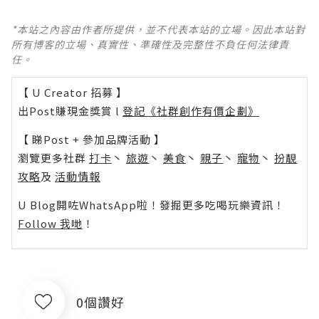
*本站之內容由作者所提供，並不代表本站的立場。因此本站對
所有博客的立場、真實性、準確性及完整性不負任何法律責
任。
【 U Creator 招募 】
出Post賺現金獎賞 l
登記《社群創作有價企劃》
【 睇Post + 參加品牌活動 】
瀏覽更多社群
打卡
丶
旅遊
丶
美食
丶
親子
丶
寵物
丶
扮靚
攻略
及
活動情報
U Blog開咗WhatsApp啦！發掘更多吃喝玩樂資訊！
Follow 我哋
！
0個讚好