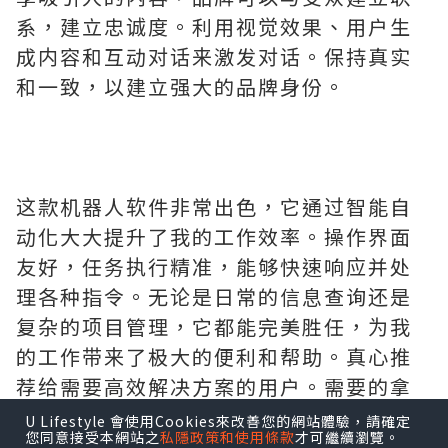
系，建立忠诚度。利用视觉效果、用户生
成内容和互动对话来激发对话。保持真实
和一致，以建立强大的品牌身份。
这款机器人软件非常出色，它通过智能自
动化大大提升了我的工作效率。操作界面
友好，任务执行精准，能够快速响应并处
理各种指令。无论是日常的信息查询还是
复杂的项目管理，它都能完美胜任，为我
的工作带来了极大的便利和帮助。真心推
荐给需要高效解决方案的用户。需要的拿
去吧,官网
http://www.vst.tw
U Lifestyle 會使用Cookies來改善您的網站體驗，請確定
您同意接受本網站之
私隱政策和使用條款
才可繼續瀏覽。