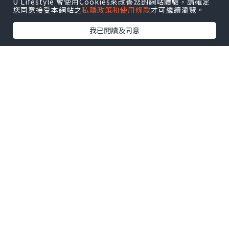
U Lifestyle 會使用Cookies來改善您的網站體驗，請確定
您同意接受本網站之
私隱政策和使用條款
才可繼續瀏覽。
我已閱讀及同意
*本站之內容由作者所提供，並不代表本站的立場。因此本站對
所有博客的立場、真實性、準確性及完整性不負任何法律責
任。
【 U Creator 招募 】
出Post賺現金獎賞 l
登記《社群創作有價企劃》
【 睇Post + 參加品牌活動 】
瀏覽更多社群
打卡
丶
旅遊
丶
美食
丶
親子
丶
寵物
丶
扮靚
攻略
及
活動情報