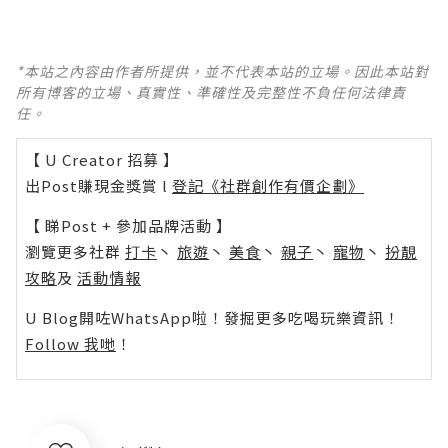
*本站之內容由作者所提供，並不代表本站的立場。因此本站對
所有博客的立場、真實性、準確性及完整性不負任何法律責
任。
【 U Creator 招募 】
出Post賺現金獎賞 l
登記《社群創作有價企劃》
【 睇Post + 參加品牌活動 】
瀏覽更多社群
打卡
丶
旅遊
丶
美食
丶
親子
丶
寵物
丶
扮靚
攻略
及
活動情報
U Blog開咗WhatsApp啦！發掘更多吃喝玩樂資訊！
Follow 我哋
！