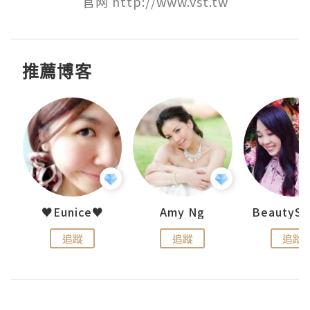
官网 http://www.vst.tw
推薦博客
h 夏沫
♥Eunice♥
Amy Ng
追蹤
追蹤
追蹤