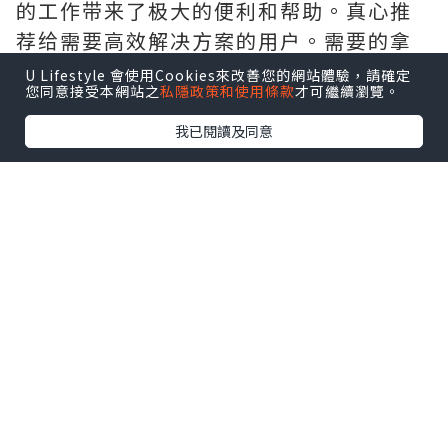
的工作带来了极大的便利和帮助。真心推
荐给需要高效解决方案的用户。需要的拿
去吧,官网
http://www.vst.tw
U Lifestyle 會使用Cookies來改善您的網站體驗，請確定
您同意接受本網站之
私隱政策和使用條款
才可繼續瀏覽。
我已閱讀及同意
*本站之內容由作者所提供，並不代表本站的立場。因此本站對
所有博客的立場、真實性、準確性及完整性不負任何法律責
任。
【 U Creator 招募 】
出Post賺現金獎賞 l
登記《社群創作有價企劃》
【 睇Post + 參加品牌活動 】