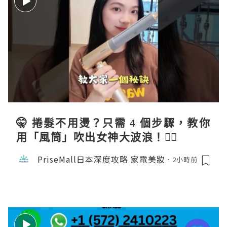
🤫 捲髮不用燙？只需 4 個步驟，教你
用「風筒」吹出女神大波浪！💇‍♀️
PriseMall日本深度攻略 家電美妝
2小時前