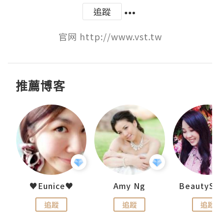
追蹤
官网 http://www.vst.tw
推薦博客
h 夏沫
♥Eunice♥
Amy Ng
追蹤
追蹤
追蹤