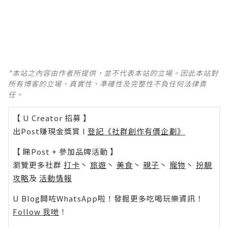
*本站之內容由作者所提供，並不代表本站的立場。因此本站對
所有博客的立場、真實性、準確性及完整性不負任何法律責
任。
【 U Creator 招募 】
出Post賺現金獎賞 l
登記《社群創作有價企劃》
【 睇Post + 參加品牌活動 】
瀏覽更多社群
打卡
丶
旅遊
丶
美食
丶
親子
丶
寵物
丶
扮靚
攻略
及
活動情報
U Blog開咗WhatsApp啦！發掘更多吃喝玩樂資訊！
Follow 我哋
！