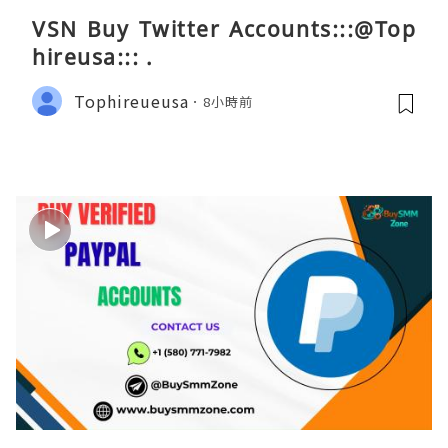
VSN Buy Twitter Accounts:::@Top
hireusa::: .
Tophireueusa
8小時前