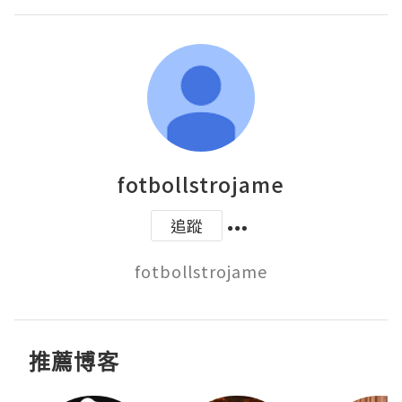
fotbollstrojame
追蹤
fotbollstrojame
推薦博客