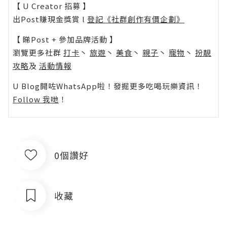
【 U Creator 招募 】
出Post賺現金獎賞 l
登記《社群創作有價企劃》
【 睇Post + 參加品牌活動 】
瀏覽更多社群
打卡
丶
旅遊
丶
美食
丶
親子
丶
寵物
丶
扮靚
攻略
及
活動情報
U Blog開咗WhatsApp啦！發掘更多吃喝玩樂資訊！
Follow 我哋
！
0個讚好
收藏