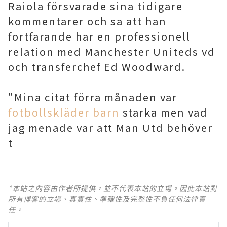
Raiola försvarade sina tidigare
kommentarer och sa att han
fortfarande har en professionell
relation med Manchester Uniteds vd
och transferchef Ed Woodward.
"Mina citat förra månaden var
fotbollskläder barn
starka men vad
jag menade var att Man Utd behöver
t
*本站之內容由作者所提供，並不代表本站的立場。因此本站對
所有博客的立場、真實性、準確性及完整性不負任何法律責
任。