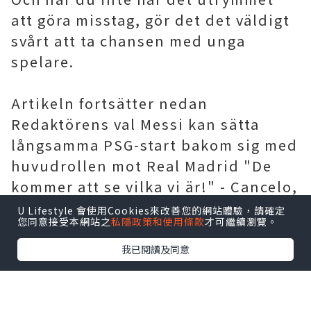
att göra misstag, gör det det väldigt
svårt att ta chansen med unga
spelare.
Artikeln fortsätter nedan
Redaktörens val Messi kan sätta
långsamma PSG-start bakom sig med
huvudrollen mot Real Madrid "De
kommer att se vilka vi är!" - Cancelo,
Dias, Bernardo och Ederson
U Lifestyle 會使用Cookies來改善您的網站體驗，請確定
您同意接受本網站之
私隱政策和使用條款
才可繼續瀏覽。
återvänder till Benfica-Sporting-
rivaliteten med Man City En
我已閱讀及同意
positionsbyte och chattar med
Rangnick - Hur Sancho hittade sin