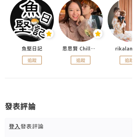
urnal
魚堅日記
思思賢 ChillMyBabe
rikala
追蹤
追蹤
追蹤
發表評論
登入
發表評論