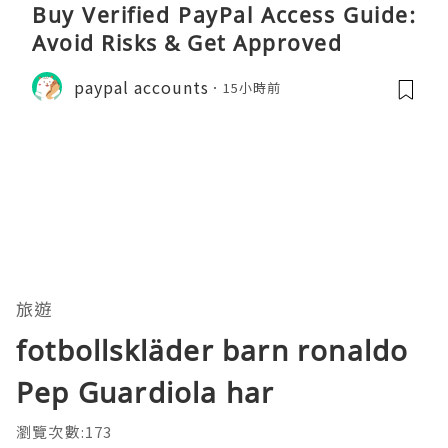
Buy Verified PayPal Access Guide:
Avoid Risks & Get Approved
paypal accounts
15小時前
旅遊
fotbollskläder barn ronaldo
Pep Guardiola har
瀏覽次數:173