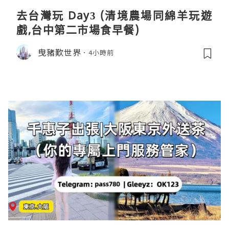
去台灣玩 Day3 (清境農場同綿羊玩遊
戲,台中第二市場食早餐)
曳豬歎世界
4小時前