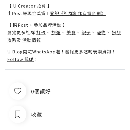
【 U Creator 招募 】
出Post賺現金獎賞 l
登記《社群創作有價企劃》
【 睇Post + 參加品牌活動 】
瀏覽更多社群
打卡
丶
旅遊
丶
美食
丶
親子
丶
寵物
丶
扮靚
攻略
及
活動情報
U Blog開咗WhatsApp啦！發掘更多吃喝玩樂資訊！
Follow 我哋
！
0個讚好
收藏