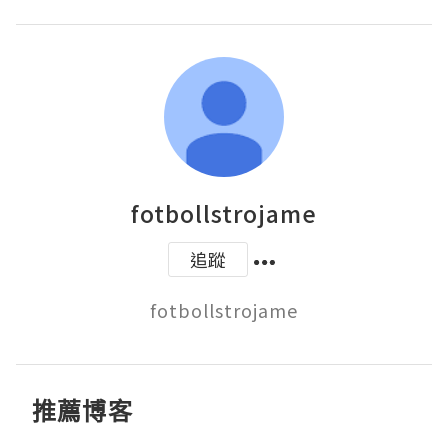
fotbollstrojame
追蹤
fotbollstrojame
推薦博客