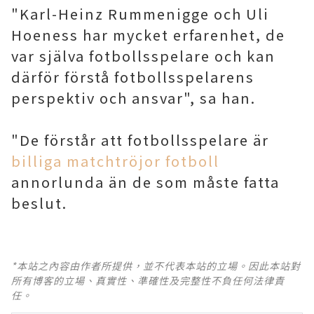
"Karl-Heinz Rummenigge och Uli
Hoeness har mycket erfarenhet, de
var själva fotbollsspelare och kan
därför förstå fotbollsspelarens
perspektiv och ansvar", sa han.
"De förstår att fotbollsspelare är
billiga matchtröjor fotboll
annorlunda än de som måste fatta
beslut.
*本站之內容由作者所提供，並不代表本站的立場。因此本站對
所有博客的立場、真實性、準確性及完整性不負任何法律責
任。