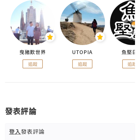
urnal
曳豬歎世界
UTOPIA
魚堅日
追蹤
追蹤
追蹤
發表評論
登入
發表評論