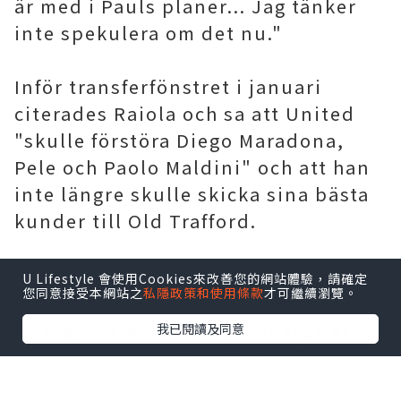
är med i Pauls planer... Jag tänker
inte spekulera om det nu."
Inför transferfönstret i januari
citerades Raiola och sa att United
"skulle förstöra Diego Maradona,
Pele och Paolo Maldini" och att han
inte längre skulle skicka sina bästa
kunder till Old Trafford.
Detta kommer efter att Uniteds
U Lifestyle 會使用Cookies來改善您的網站體驗，請確定
您同意接受本網站之
私隱政策和使用條款
才可繼續瀏覽。
försök att värva Raiolas spelare
Erling Haaland misslyckades, där
我已閱讀及同意
dansken valde att flytta till Borussia
Dortmund.