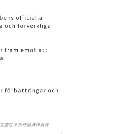
bens officiella
a och förverkliga
er fram emot att
ma
 förbättringar och
及完整性不負任何法律責任。