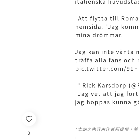
italienska huvudsta
"Att flytta till Roma
hemsida. "Jag komme
mina drömmar.
Jag kan inte vänta 
träffa alla fans o
pic.twitter.com/91F
¡ª Rick Karsdorp (@
"Jag vet att jag for
jag hoppas kunna gö
*本站之內容由作者所提供，
0