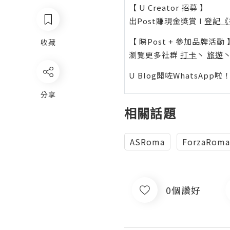
【 U Creator 招募 】
出Post賺現金獎賞 l
登記《
【 睇Post + 參加品牌活動 
收藏
瀏覽更多社群
打卡
丶
旅遊
U Blog開咗WhatsAp
分享
相關話題
ASRoma
ForzaRoma
0個讚好