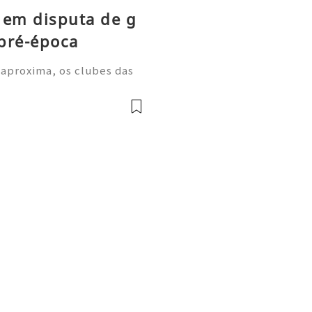
 em disputa de g
pré-época
 aproxima, os clubes das
m períodos de treino inten
a despertarem grande inter