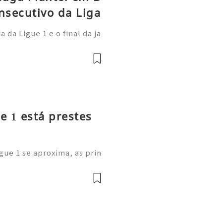
nsecutivo da Liga
da Ligue 1 e o final da ja
 Paris Saint-Germain demo
onal: afastou-se do anter
e 1 está prestes
gue 1 se aproxima, as prin
m as suas cotações de long
estão a comprar os novos C