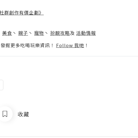
社群創作有價企劃》
】
丶
美食
丶
親子
丶
寵物
丶
扮靚攻略
及
活動情報
p啦！發掘更多吃喝玩樂資訊！
Follow 我哋
！
收藏