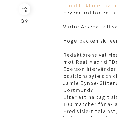
ronaldo kläder barn
Feyenoord för en ini
分享
Varför Arsenal vill 
Högerbacken skriver
Redaktörens val Me
mot Real Madrid "De
Ederson återvänder 
positionsbyte och c
Jamie Bynoe-Gittens
Dortmund?
Efter att ha tagit
100 matcher för a-la
Eredivisie-titelvins