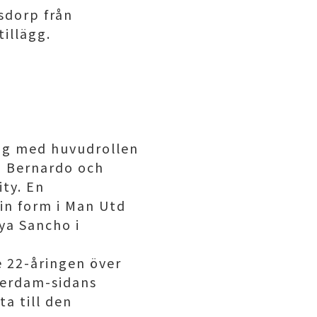
sdorp från
tillägg.
ig med huvudrollen
s, Bernardo och
ity. En
in form i Man Utd
ya Sancho i
 22-åringen över
tterdam-sidans
ta till den