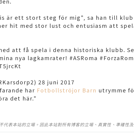
den.
is är ett stort steg för mig", sa han till klub
r hit med stor lust och entusiasm att spel
med att få spela i denna historiska klubb. S
ch mina nya lagkamrater! #ASRoma #ForzaRo
T5jrcKt
RKarsdorp2) 28 juni 2017
tfarande har
Fotbollströjor Barn
utrymme för
ra det här."
並不代表本站的立場。因此本站對所有博客的立場、真實性、準確性