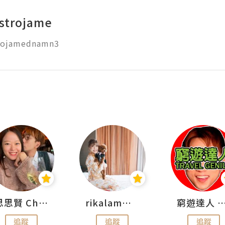
lstrojame
思思賢 ChillMyBabe
rikalammm
窮遊達人 Mr.TravelGe
追蹤
追蹤
追蹤