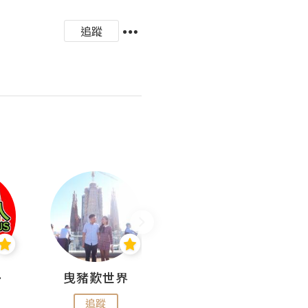
追蹤
nius
曳豬歎世界
Koalascities (^O^)! @ UTravel
追蹤
追蹤