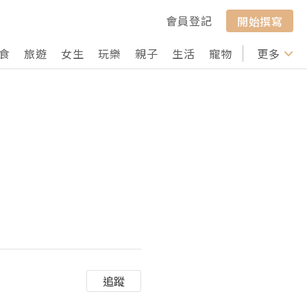
會員登記
開始撰寫
食
旅遊
女生
玩樂
親子
生活
寵物
行山
更多
打卡
追蹤