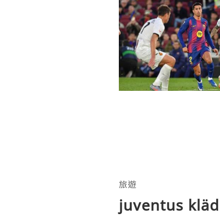
旅遊
juventus klä