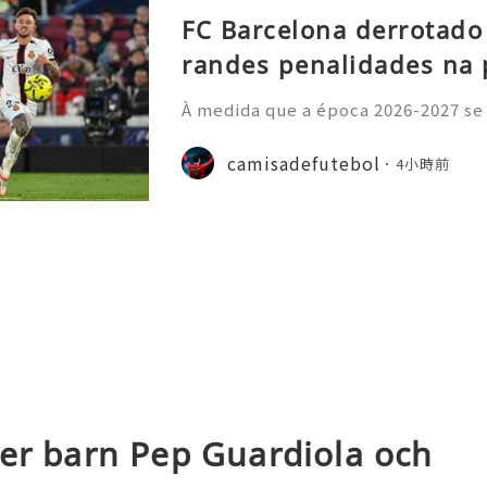
FC Barcelona derrotado
randes penalidades na 
À medida que a época 2026-2027 se
principais ligas europeias iniciara
sivo, com vários jogos amigáveis ​​
camisadefutebol
4小時前
esse por parte dos a
der barn Pep Guardiola och