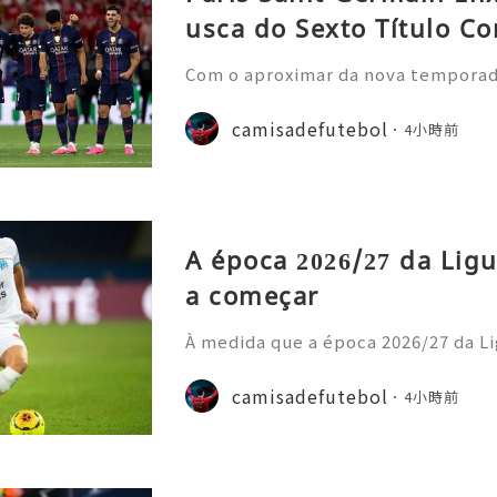
usca do Sexto Título Co
Com o aproximar da nova temporada 
nela de transferências de verão, o
nstrou uma nova estratégia operaci
camisadefutebol
4小時前
ior estilo de gastos e
A época 2026/27 da Ligu
a começar
À medida que a época 2026/27 da Li
cipais casas de apostas atualizara
o prazo para o título. Os adeptos 
camisadefutebol
4小時前
amisolas de futebol