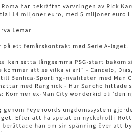
Roma har bekräftat värvningen av Rick Kar
tial 14 miljoner euro, med 5 miljoner euro i 
värva Lemar
 på ett femårskontrakt med Serie A-laget.
ssi kan sätta långsamma PSG-start bakom s
 kommer att se vilka vi är!" - Cancelo, Dia
till Benfica-Sporting-rivaliteten med Man C
hattar med Rangnick - Hur Sancho hittade s
: Kommer ex-Man City wonderkid bli 'den n
 sig genom Feyenoords ungdomssystem gjorde
get. Efter att ha spelat en nyckelroll i Ro
t, berättade han om sin spänning över att by