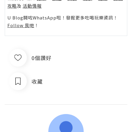
攻略
及
活動情報
U Blog開咗WhatsApp啦！發掘更多吃喝玩樂資訊！
Follow 我哋
！
0個讚好
收藏