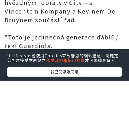
hvězdnými obraty v City – s
Vincentem Kompany a Kevinem De
Bruynem součástí řad.
"Toto je jedinečná generace ďáblů,"
řekl Guardiola.
U Lifestyle 會使用Cookies來改善您的網站體驗，請確定
您同意接受本網站之
私隱政策和使用條款
才可繼續瀏覽。
„Množství skvělých hráčů ve vašem
národním týmu je skvělé – útočníci,
我已閱讀及同意
záložníci, obránci a fantastický
brankář.
"Doufám, že Belgie může začít
mistrovství světa dobře - první zápas
bude nejdůležitější. Pokud vyjdete s