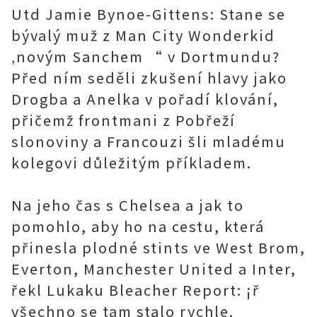
Utd Jamie Bynoe-Gittens: Stane se
bývalý muž z Man City Wonderkid
‚novým Sanchem “ v Dortmundu?
Před ním seděli zkušení hlavy jako
Drogba a Anelka v pořadí klování,
přičemž frontmani z Pobřeží
slonoviny a Francouzi šli mladému
kolegovi důležitým příkladem.
Na jeho čas s Chelsea a jak to
pomohlo, aby ho na cestu, která
přinesla plodné stints ve West Brom,
Everton, Manchester United a Inter,
řekl Lukaku Bleacher Report: ¡ř
všechno se tam stalo rychle.