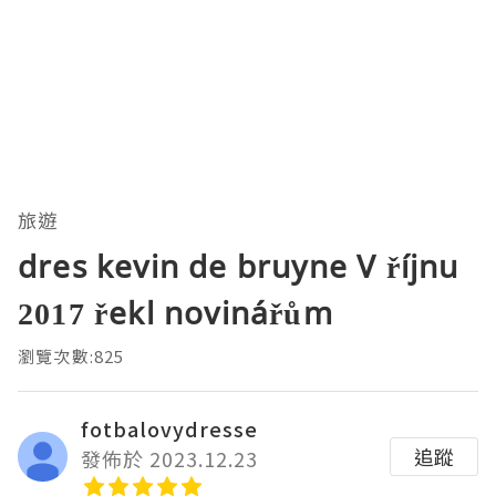
旅遊
dres kevin de bruyne V říjnu
2017 řekl novinářům
瀏覽次數:825
fotbalovydresse
追蹤
發佈於 2023.12.23