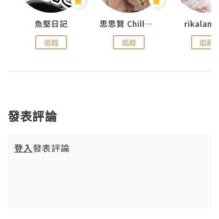
urnal
魚堅日記
思思賢 ChillMyBabe
rikala
追蹤
追蹤
追蹤
發表評論
登入
發表評論