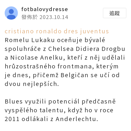
fotbalovydresse
追蹤
發佈於 2023.10.14
cristiano ronaldo dres juventus
Romelu Lukaku oceňuje bývalé
spoluhráče z Chelsea Didiera Drogbu
a Nicolase Anelku, kteří z něj udělali
hrůzostrašného frontmana, kterým
je dnes, přičemž Belgičan se učí od
dvou nejlepších.
Blues využili potenciál předčasně
vyspělého talentu, když ho v roce
2011 odlákali z Anderlechtu.