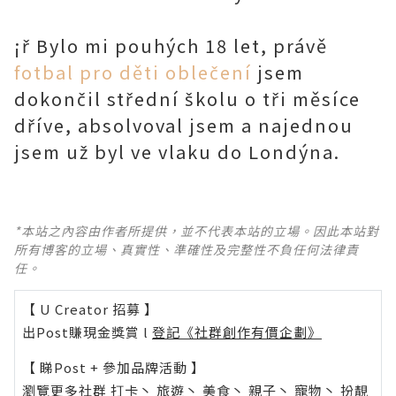
¡ř Bylo mi pouhých 18 let, právě
fotbal pro děti oblečení
jsem
dokončil střední školu o tři měsíce
dříve, absolvoval jsem a najednou
jsem už byl ve vlaku do Londýna.
*本站之內容由作者所提供，並不代表本站的立場。因此本站對
所有博客的立場、真實性、準確性及完整性不負任何法律責
任。
【 U Creator 招募 】
出Post賺現金獎賞 l
登記《社群創作有價企劃》
【 睇Post + 參加品牌活動 】
瀏覽更多社群
打卡
丶
旅遊
丶
美食
丶
親子
丶
寵物
丶
扮靚