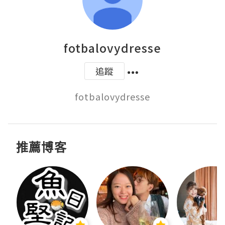
fotbalovydresse
追蹤
fotbalovydresse
推薦博客