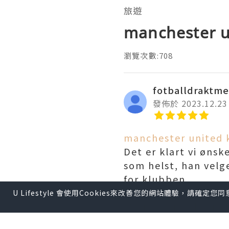
旅遊
manchester u
瀏覽次數:708
fotballdraktm
發佈於 2023.12.23
manchester united 
Det er klart vi ønsk
som helst, han velg
for klubben.
U Lifestyle 會使用Cookies來改善您的網站體驗，請確定
«Når han får det rikt
tror han tar feil – s