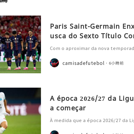
Paris Saint-Germain En
usca do Sexto Título Co
Com o aproximar da nova temporada 
nela de transferências de verão, o
nstrou uma nova estratégia operaci
camisadefutebol
6小時前
ior estilo de gastos e
A época 2026/27 da Ligu
a começar
À medida que a época 2026/27 da Li
cipais casas de apostas atualizara
o prazo para o título. Os adeptos 