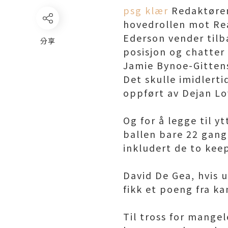
psg klær
Redaktøren
hovedrollen mot Rea
Ederson vender tilba
分享
posisjon og chatter
Jamie Bynoe-Gittens
Det skulle imidlerti
oppført av Dejan Lo
Og for å legge til y
ballen bare 22 gang
inkludert de to kee
David De Gea, hvis u
fikk et poeng fra k
Til tross for mangel