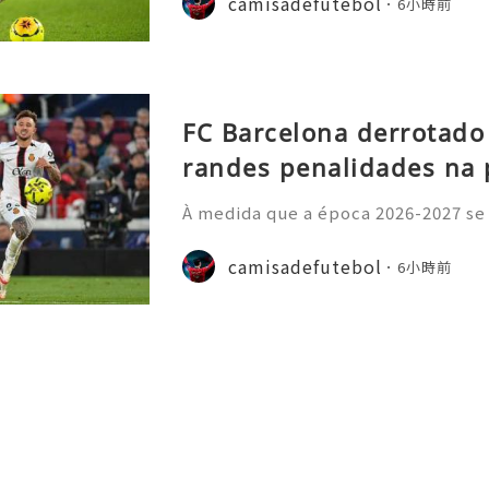
camisadefutebol
6小時前
amisolas de futebol
FC Barcelona derrotado
randes penalidades na 
À medida que a época 2026-2027 se
principais ligas europeias iniciara
sivo, com vários jogos amigáveis ​​
camisadefutebol
6小時前
esse por parte dos a