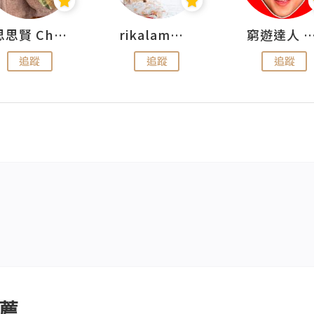
思思賢 ChillMyBabe
rikalammm
窮遊達人 Mr.TravelGe
追蹤
追蹤
追蹤
薦