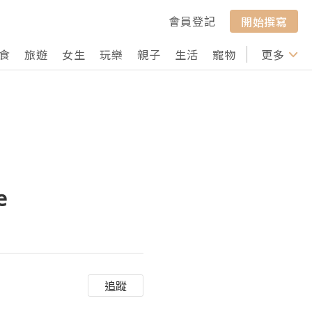
會員登記
開始撰寫
食
旅遊
女生
玩樂
親子
生活
寵物
行山
更多
打卡
e
追蹤