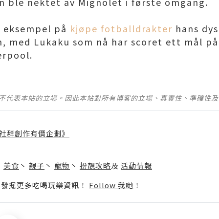
 ble nektet av Mignolet i første omgang.
t eksempel på
kjøpe fotballdrakter
hans dys
 med Lukaku som nå har scoret ett mål på s
erpool.
並不代表本站的立場。因此本站對所有博客的立場、真實性、準確性
社群創作有價企劃》
】
丶
美食
丶
親子
丶
寵物
丶
扮靚攻略
及
活動情報
p啦！發掘更多吃喝玩樂資訊！
Follow 我哋
！