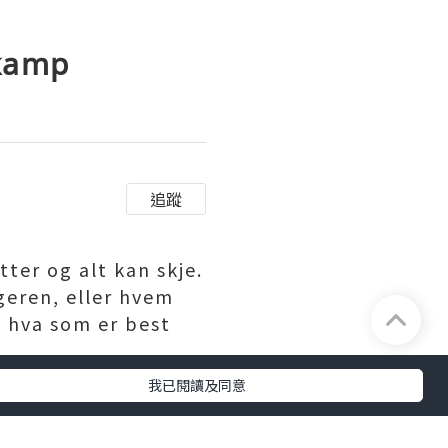
lkamp
追蹤
ter og alt kan skje.
ageren, eller hvem
g hva som er best
我已閱讀及同意
 feil – eller når de