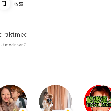
收藏
ldraktmed