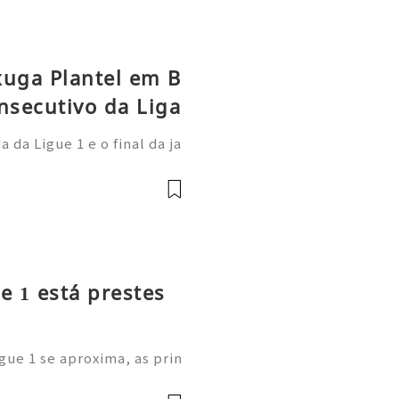
xuga Plantel em B
nsecutivo da Liga
da Ligue 1 e o final da ja
 Paris Saint-Germain demo
onal: afastou-se do anter
e 1 está prestes
gue 1 se aproxima, as prin
m as suas cotações de long
estão a comprar os novos C