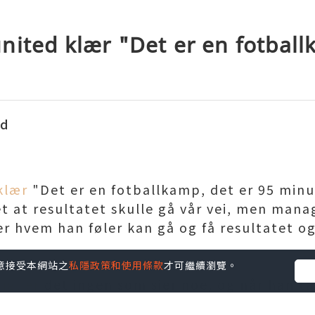
nited klær "Det er en fotbal
ed
klær
"Det er en fotballkamp, det er 95 minut
et at resultatet skulle gå vår vei, men man
er hvem han føler kan gå og få resultatet o
您同意接受本網站之
私隱政策和使用條款
才可繼續瀏覽。
ig, er det ingen som sier noe, og når han tar
tiller folk spørsmålstegn ved ting.»