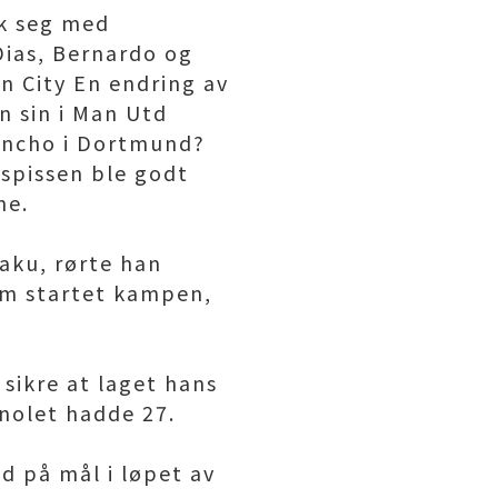
ak seg med
Dias, Bernardo og
an City En endring av
n sin i Man Utd
Sancho i Dortmund?
-spissen ble godt
ne.
kaku, rørte han
som startet kampen,
 sikre at laget hans
nolet hadde 27.
d på mål i løpet av