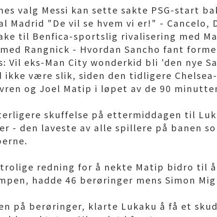
es valg Messi kan sette sakte PSG-start b
l Madrid "De vil se hvem vi er!" - Cancelo, 
ke til Benfica-sportslig rivalisering med M
 med Rangnick - Hvordan Sancho fant forme
: Vil eks-Man City wonderkid bli 'den nye 
d ikke være slik, siden den tidligere Chelsea
vren og Joel Matip i løpet av de 90 minutte
tterligere skuffelse på ettermiddagen til Lu
er - den laveste av alle spillere på banen 
perne.
trolige redning for å nekte Matip bidro til å
ampen, hadde 46 berøringer mens Simon Mig
en på berøringer, klarte Lukaku å få et skud