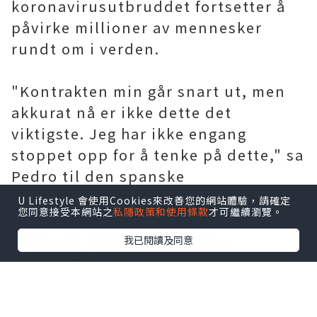
koronavirusutbruddet fortsetter å
påvirke millioner av mennesker
rundt om i verden.
"Kontrakten min går snart ut, men
akkurat nå er ikke dette det
viktigste. Jeg har ikke engang
stoppet opp for å tenke på dette," sa
Pedro til den spanske
radiostasjonen Cadena Ser.
U Lifestyle 會使用Cookies來改善您的網站體驗，請確定
您同意接受本網站之
私隱政策和使用條款
才可繼續瀏覽。
"Det viktigste er at alle viser
我已閱讀及同意
solidaritet. Uansett hva som skjer
angående fremtiden min vil skje,
men akkurat nå er ikke viktig siden