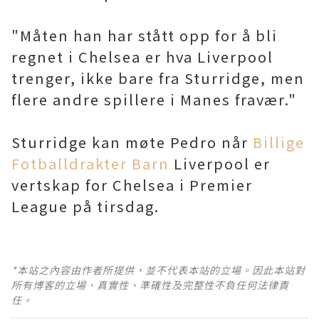
"Måten han har stått opp for å bli
regnet i Chelsea er hva Liverpool
trenger, ikke bare fra Sturridge, men
flere andre spillere i Manes fravær."
Sturridge kan møte Pedro når
Billige
Fotballdrakter Barn
Liverpool er
vertskap for Chelsea i Premier
League på tirsdag.
*本站之內容由作者所提供，並不代表本站的立場。因此本站對
所有博客的立場、真實性、準確性及完整性不負任何法律責
任。