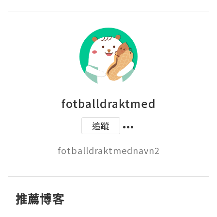
fotballdraktmed
追蹤
fotballdraktmednavn2
推薦博客