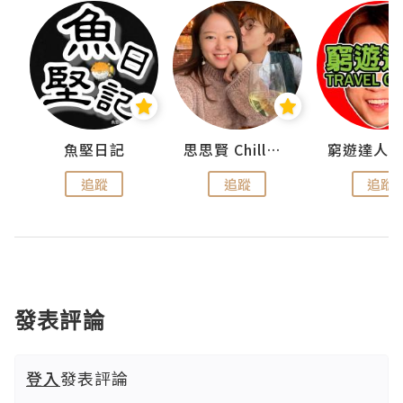
urnal
魚堅日記
思思賢 ChillMyBabe
追蹤
追蹤
追蹤
發表評論
登入
發表評論