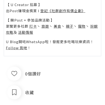
【 U Creator 招募 】
出Post賺現金獎賞 l
登記《社群創作有價企劃》
【 睇Post + 參加品牌活動 】
瀏覽更多社群
打卡
丶
旅遊
丶
美食
丶
親子
丶
寵物
丶
扮靚
攻略
及
活動情報
U Blog開咗WhatsApp啦！發掘更多吃喝玩樂資訊！
Follow 我哋
！
0個讚好
收藏