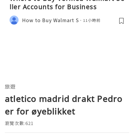
ller Accounts for Business
How to Buy Walmart S
11小時前
旅遊
atletico madrid drakt Pedro
er for øyeblikket
瀏覽次數:621