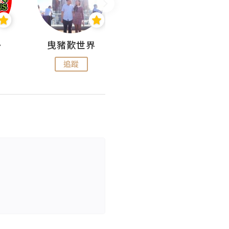
nius
曳豬歎世界
Koalascities (^O^)! @ UTravel
追蹤
追蹤