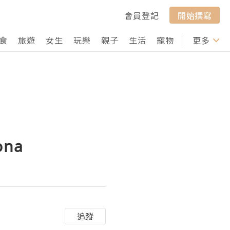
會員登記
開始撰寫
食
旅遊
女生
玩樂
親子
生活
寵物
行山
更多
打卡
ona
追蹤