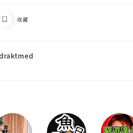
收藏
ldraktmed