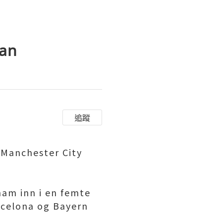
han
追蹤
i Manchester City
ham inn i en femte
arcelona og Bayern