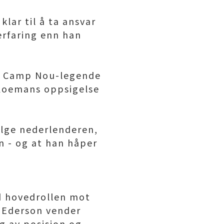
lar til å ta ansvar
erfaring enn han
re Camp Nou-legende
d Koemans oppsigelse
ølge nederlenderen,
n - og at han håper
d hovedrollen mot
g Ederson vender
ng av posisjon og