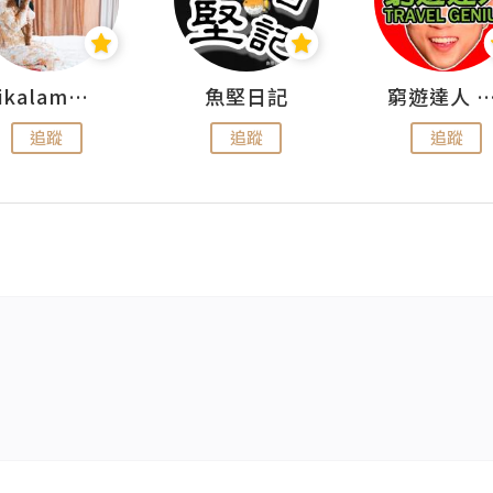
rikalammm
魚堅日記
窮遊達人 Mr.TravelGe
追蹤
追蹤
追蹤