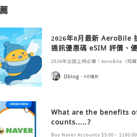
薦
2026年8月最新 AeroBi
通訊優惠碼 eSIM 評價、優
教學完整整理
2026年出國上網必備！AeroBile
入【ASIA2607】日韓中港澳上網 9 折
9折，eSIM評價超高穩定不卡頓，蝴蝶
Dblog
4分鐘前
略全解析。省錢又方便，出國旅行網路不發
ile（翔翼通訊）評價、優缺點與 Z Fli
第一件最怕的事是什麼？不是行李超重
What are the benefits o
counts.....?
Buy Naver Accounts $5.00 – $100.00