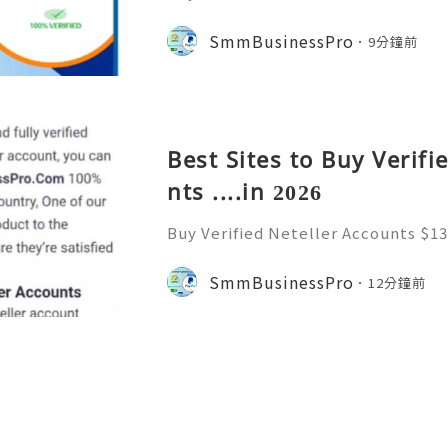
h $100.00 Buy Naver Accounts Onli
e Welcome to Never South Korea’
SmmBusinessPro
9分鐘前
gine and online platform. Al
Best Sites to Buy Verifi
nts ....in 2026
Buy Verified Neteller Accounts $13
$130.00 through $230.00 Buy Verifi
cure & Ready to Use Neteller is on
SmmBusinessPro
12分鐘前
s. A Neteller account