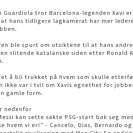
 Guardiola tror Barcelona-legenden Xavi er k
r at hans tidligere lagkamerat har mer leder
obben.
fen ble spurt om utsiktene til at hans and
e den slitende katalanske siden etter Ronal
n.
et å bli trukket på hvem som skulle etterf
 ikke var i tvil om Xavis egnethet for jobbe
in gamle form.
er nedenfor
Messi kan sette sakte PSG-start bak seg me
 se hvem vi er!" - Cancelo, Dias, Bernardo o
sportslig rivalisering med Man City En endri