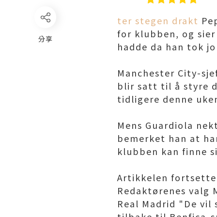
ter stegen drakt
Pep
for klubben, og sie
分享
hadde da han tok j
Manchester City-sje
blir satt til å styr
tidligere denne uke
Mens Guardiola nekt
bemerket han at han
klubben kan finne s
Artikkelen fortsett
Redaktørenes valg 
Real Madrid "De vil
tilbake til Benfica-