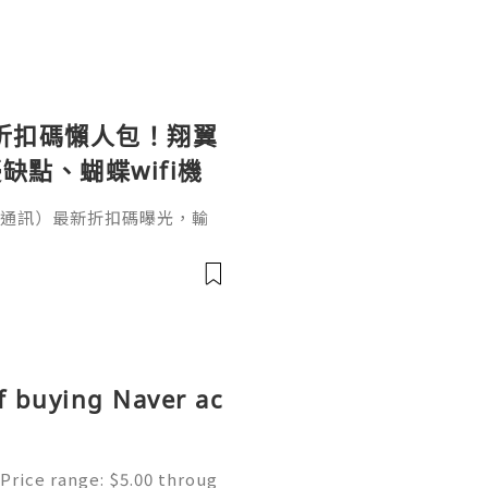
le 折扣碼懶人包！翔翼
缺點、蝴蝶wifi機
（翔翼通訊）最新折扣碼曝光，輸
、輸入【EUA2026】歐洲上網
機買斷WiFi分享器全球通用攻
愁！本文完整整理 AeroB
p／Fold 上網設定教學。出國
、不是航班
f buying Naver ac
Price range: $5.00 throug