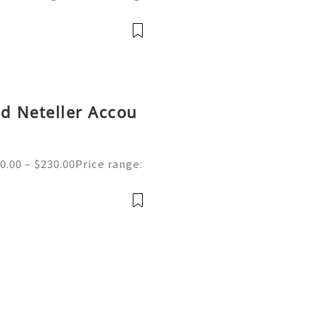
ne | Secure & Ready to Us
s most popular search en
ed Neteller Accou
0.00 – $230.00Price range:
ed Neteller Accounts | Se
e of the merchant wallet