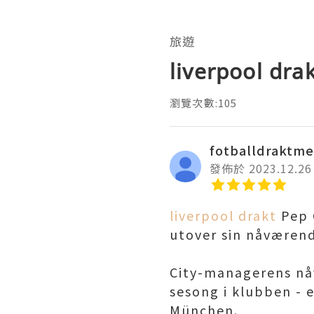
旅遊
liverpool dra
瀏覽次數:105
fotballdraktm
發佈於 2023.12.26
liverpool drakt
Pep G
utover sin nåværend
City-managerens nåv
sesong i klubben - 
München.