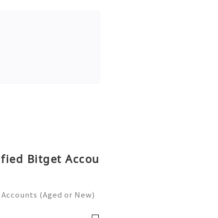
ified Bitget Accou
t Accounts (Aged or New)
gating the complex landsc
l overwhelmed by the intr