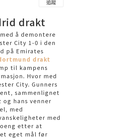
追蹤
rid drakt
r med å demontere
ster City 1-0 i den
ed på Emirates
dortmund drakt
amp til kampens
ormasjon. Hvor med
ester City. Gunners
osent, sammenlignet
ez og hans venner
vel, med
 vanskeligheter med
poeng etter at
 et eget mål før