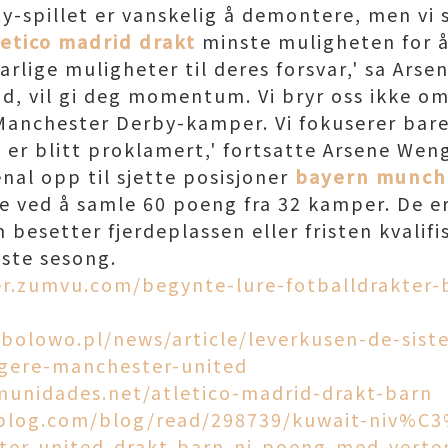
ty-spillet er vanskelig å demontere, men vi 
letico madrid drakt
minste muligheten for å 
arlige muligheter til deres forsvar,' sa Ars
d, vil gi deg momentum. Vi bryr oss ikke om
nchester Derby-kamper. Vi fokuserer bare 
er blitt proklamert,' fortsatte Arsene Wen
enal opp til sjette posisjoner
bayern munch
 ved å samle 60 poeng fra 32 kamper. De er
besetter fjerdeplassen eller fristen kvalifi
este sesong.
ter.zumvu.com/begynte-lure-fotballdrakter
utbolowo.pl/news/article/leverkusen-de-siste
gere-manchester-united
munidades.net/atletico-madrid-drakt-barn
pblog.com/blog/read/298739/kuwait-niv%
er-united-drakt-barn-ni-poeng-med-verte