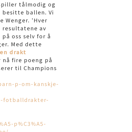
spiller tålmodig og
besitte ballen. Vi
ene Wenger. 'Hver
 resultatene av
på oss selv for å
ger. Med dette
en drakt
 nå fire poeng på
serer til Champions
-barn-p-om-kanskje-
-fotballdrakter-
C3%A5-p%C3%A5-
ne/