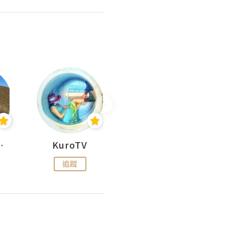
H 出走
KuroTV
Hikipedia 山上山下
追蹤
追蹤