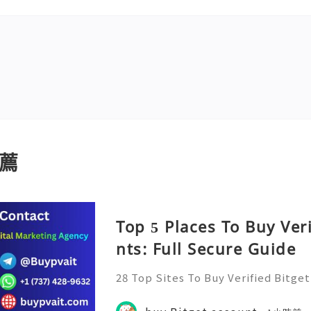
薦
Top 5 Places To Buy Ver
nts: Full Secure Guide
28 Top Sites To Buy Verified Bitge
Have you ever found yourself navi
ape of cryptocurrency, only to fee