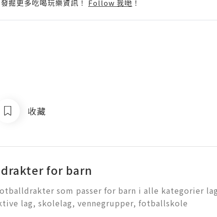
p啦！發掘更多吃喝玩樂資訊！
Follow 我哋
！
收藏
ldrakter for barn
fotballdrakter som passer for barn i alle kategorier la
Aktive lag, skolelag, vennegrupper, fotballskole