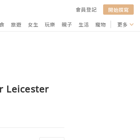
會員登記
開始撰寫
食
旅遊
女生
玩樂
親子
生活
寵物
行山
更多
打卡
r Leicester