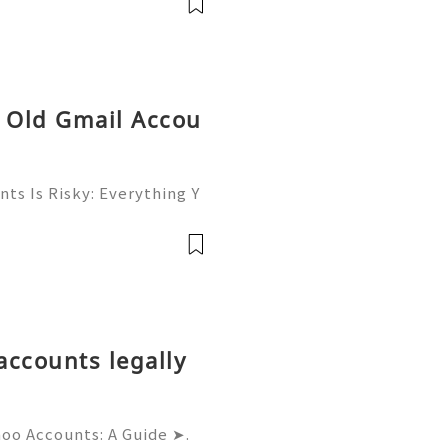
y Old Gmail Accou
ts Is Risky: Everything Y
🚀💎⚡✨ Available➜ Online
m ➜ @onlinesellusa 🎮💻
ce 📲🟢📞💬🌍🚀
accounts legally
hoo Accounts: A Guide ➤.