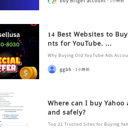
buy Bitget account
1小時前
icacies of managing a Bi
14 Best Websites to Bu
nts for YouTube. ...
Why Buying Old YouTube Ads Accoun
ou Need to Know Introduction 👑
Support 24/7 🚀📡💬📱🛸👑 Telegra
ggbh
1小時前
👨‍💻🎙️🔥👑 Discord ➜ Account Servi
Where can I buy Yahoo 
and safely?
Top 21 Trusted Sites for Buying Ya