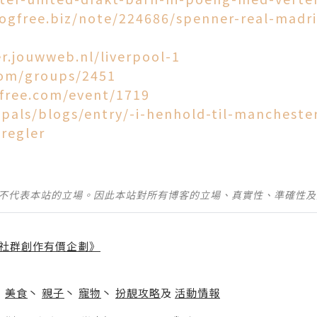
logfree.biz/note/224686/spenner-real-madr
er.jouwweb.nl/liverpool-1
com/groups/2451
free.com/event/1719
pals/blogs/entry/-i-henhold-til-manchester
regler
並不代表本站的立場。因此本站對所有博客的立場、真實性、準確性
社群創作有價企劃》
】
丶
美食
丶
親子
丶
寵物
丶
扮靚攻略
及
活動情報