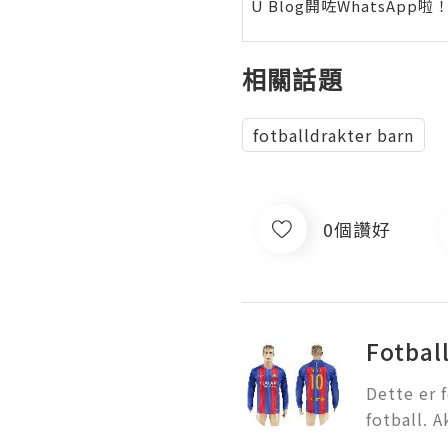
U Blog開咗WhatsAp
相關話題
fotballdrakter barn
0個讚好
Fotbal
Dette er 
fotball. 