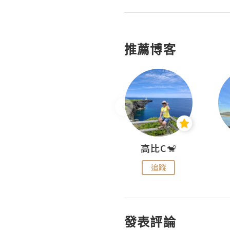
推薦博客
Nei Ho! 你好:)
高比C🐒
追蹤
追蹤
發表評論