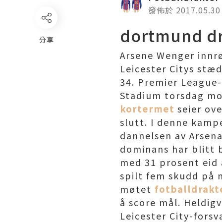
發佈於 2017.05.30
dortmund dra
分享
Arsene Wenger innr
Leicester Citys stæd
34. Premier League
Stadium torsdag mo
kortermet
seier ove
slutt. I denne kamp
dannelsen av Arsenal
dominans har blitt 
med 31 prosent eid a
spilt fem skudd på m
møtet
fotballdrakt
å score mål. Heldigv
Leicester City-forsv