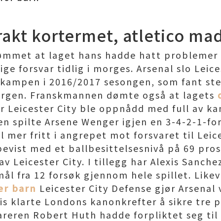
kt kortermet, atletico mad
ømmet at laget hans hadde hatt probleme
ige forsvar tidlig i morges. Arsenal slo Leice
-kampen i 2016/2017 sesongen, som fant st
rgen. Franskmannen dømte også at lagets
r Leicester City ble oppnådd med full av k
en spilte Arsene Wenger igjen en 3-4-2-1-f
 mer fritt i angrepet mot forsvaret til Leic
bevist med et ballbesittelsesnivå på 69 pr
v Leicester City. I tillegg har Alexis Sanch
ål fra 12 forsøk gjennom hele spillet. Like
er barn
Leicester City Defense gjør Arsenal
is klarte Londons kanonkrefter å sikre tre 
areren Robert Huth hadde forpliktet seg til