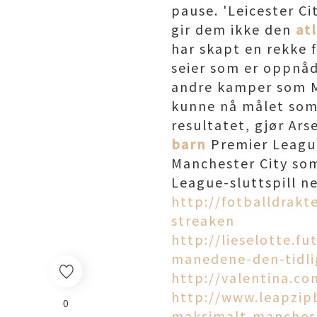
pause. 'Leicester Ci
gir dem ikke den
at
har skapt en rekke f
seier som er oppnåd
andre kamper som Ma
kunne nå målet som 
resultatet, gjør Ars
barn
Premier League
Manchester City som 
League-sluttspill n
http://fotballdrak
streaken
http://lieselotte.f
manedene-den-tidli
http://valentina.co
http://www.leapzi
0
maksimalt-manchest