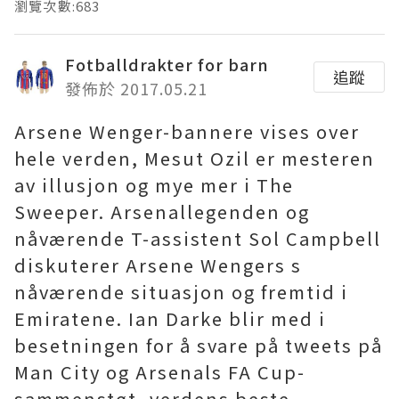
瀏覽次數:683
Fotballdrakter for barn
追蹤
發佈於 2017.05.21
Arsene Wenger-bannere vises over
hele verden, Mesut Ozil er mesteren
av illusjon og mye mer i The
Sweeper. Arsenallegenden og
nåværende T-assistent Sol Campbell
diskuterer Arsene Wengers s
nåværende situasjon og fremtid i
Emiratene. Ian Darke blir med i
besetningen for å svare på tweets på
Man City og Arsenals FA Cup-
sammenstøt, verdens beste