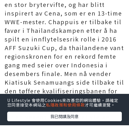
en stor brytervifte, og har blitt
inspirert av Cena, som er en 13-time
WWE-mester. Chappuis er tilbake til
favør i Thailandskampen etter å ha
spilt en innflytelsesrik rolle i 2016
AFF Suzuki Cup, da thailandene vant
regionskronen for en rekord femte
gang med seier over Indonesia i
desembers finale. Men nå vender
Kiatisuk Senamuangs side tilbake til
den tøffere kvalifiseringsbanen for
Russland 2018. De fire første
U Lifestyle 會使用Cookies來改善您的網站體驗，請確定
您同意接受本網站之
私隱政策和使用條款
才可繼續瀏覽。
gruppebillingene endte i nederlag,
før en vesentlig forbedret ytelse
我已閱讀及同意
for
barcelona drakt
å trekke 2-2 med