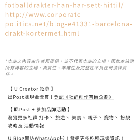
fotballdrakter-han-har-sett-hittil/
http://www.corporate-
politics.net/blog-e41331-barcelona-
drakt-kortermet.html
*本站之內容由作者所提供，並不代表本站的立場。因此本站對
所有博客的立場、真實性、準確性及完整性不負任何法律責
任。
【 U Creator 招募 】
出Post賺現金獎賞 l
登記《社群創作有價企劃》
【 睇Post + 參加品牌活動 】
瀏覽更多社群
打卡
丶
旅遊
丶
美食
丶
親子
丶
寵物
丶
扮靚
攻略
及
活動情報
U Blog開咗WhatsApp啦！發掘更多吃喝玩樂資訊！