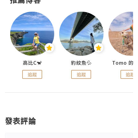
)
高比C🐒
豹紋魚💦
追蹤
追蹤
追蹤
發表評論