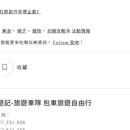
社群創作有價企劃》
】
丶
美食
丶
親子
丶
寵物
丶
扮靚攻略
及
活動情報
p啦！發掘更多吃喝玩樂資訊！
Follow 我哋
！
收藏
遊記-旅遊車隊 包車旅遊自由行
：

-391-896 

-671-356
