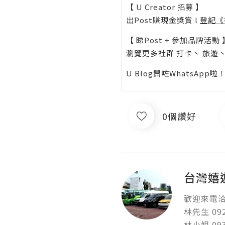
【 U Creator 招募 】
出Post賺現金獎賞 l
登記《
【 睇Post + 參加品牌活動 
瀏覽更多社群
打卡
丶
旅遊
U Blog開咗WhatsAp
0個讚好
台灣嬉
歡迎來電洽詢
林先生 0927
林小姐 0932