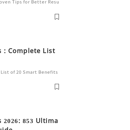
oven Tips for Better Resu
mail platform for personal
ion, freelancing, online
 : Complete List
List of 20 Smart Benefits
t of online communication
ncers, businesses, and onl
 2026: 853 Ultima
uide