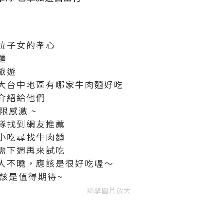
位子女的孝心
麵
旅遊
大台中地區有哪家牛肉麵好吃
介紹給他們
限感激 ~
隊找到網友推薦
小吃尋找牛肉麵
需下週再來試吃
人不曉，應該是很好吃喔～
該是值得期待~
點擊圖片放大