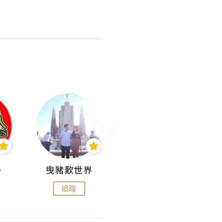
nius
曳豬歎世界
Koalascities (^O^)! @ UTravel
追蹤
追蹤