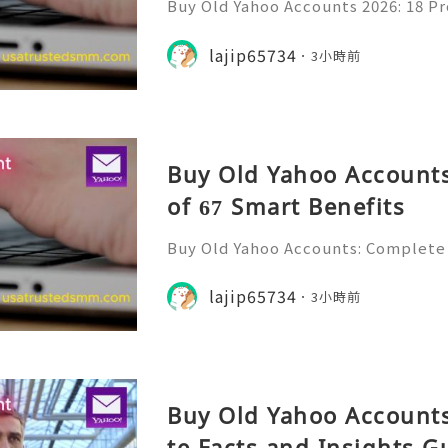
Buy Old Yahoo Accounts 2026: 18 Pr
lts Yahoo Mail remains a familiar e
messages, professional communicat
lajip65734
3小時前
projects, subscriptio
Buy Old Yahoo Accounts
of 67 Smart Benefits
Buy Old Yahoo Accounts: Complete 
Yahoo Mail has been a familiar par
for many years. Individuals, freela
lajip65734
3小時前
ine professionals us
Buy Old Yahoo Accounts
te Facts and Insights G