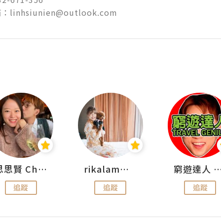
inhsiunien@outlook.com
思思賢 ChillMyBabe
rikalammm
窮遊達人 Mr.TravelGe
追蹤
追蹤
追蹤