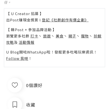
任。
【 U Creator 招募 】
出Post賺現金獎賞 l
登記《社群創作有價企劃》
【 睇Post + 參加品牌活動 】
瀏覽更多社群
打卡
丶
旅遊
丶
美食
丶
親子
丶
寵物
丶
扮靚
攻略
及
活動情報
U Blog開咗WhatsApp啦！發掘更多吃喝玩樂資訊！
Follow 我哋
！
0個讚好
收藏