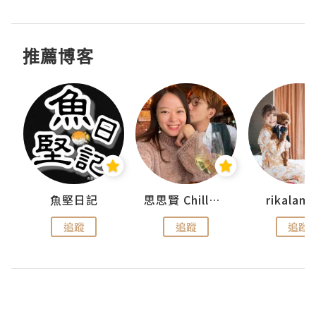
推薦博客
urnal
魚堅日記
思思賢 ChillMyBabe
rikala
追蹤
追蹤
追蹤