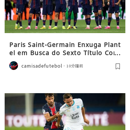
Paris Saint-Germain Enxuga Plant
el em Busca do Sexto Título Cons
ecutivo da Liga
camisadefutebol
10分鐘前