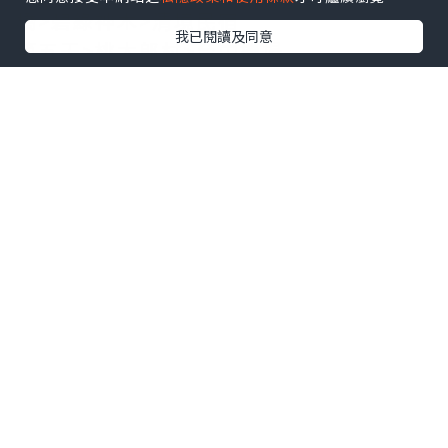
橋>碧綠神木>清境民宿
我已閱讀及同意
第五天>桃太郎村>台中機場
行經中橫公路時，林修年大哥特地帶我們
到他非常推薦的布洛灣
果然，世外桃源般的壯麗，廣大的山壁圍
繞，大夥深深吸了一口芬多精，身心靈都
得到舒暢
此行適逢台灣的冬季，天氣不穩定，但林
大哥依然帶著大夥翻山越嶺抵達了
合歡山
因為前兩天下雪好擔心沒辦法上去要加雪