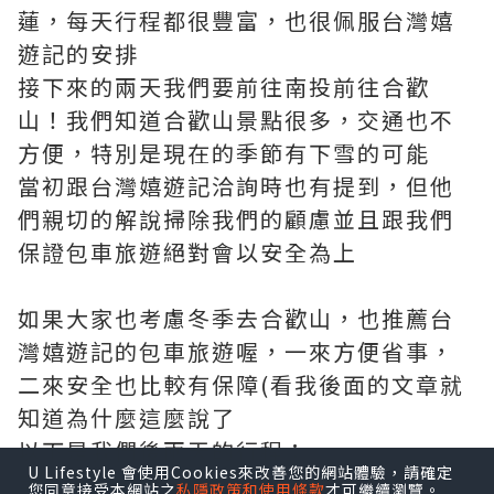
蓮，每天行程都很豐富，也很佩服台灣嬉
遊記的安排
接下來的兩天我們要前往南投前往合歡
山！我們知道合歡山景點很多，交通也不
方便，特別是現在的季節有下雪的可能
當初跟台灣嬉遊記洽詢時也有提到，但他
們親切的解說掃除我們的顧慮並且跟我們
保證包車旅遊絕對會以安全為上
如果大家也考慮冬季去合歡山，也推薦台
灣嬉遊記的包車旅遊喔，一來方便省事，
二來安全也比較有保障(看我後面的文章就
知道為什麼這麼說了
以下是我們後兩天的行程：
U Lifestyle 會使用Cookies來改善您的網站體驗，請確定
第四天>中橫>布洛灣>天祥>太魯閣>慈母
您同意接受本網站之
私隱政策和使用條款
才可繼續瀏覽。