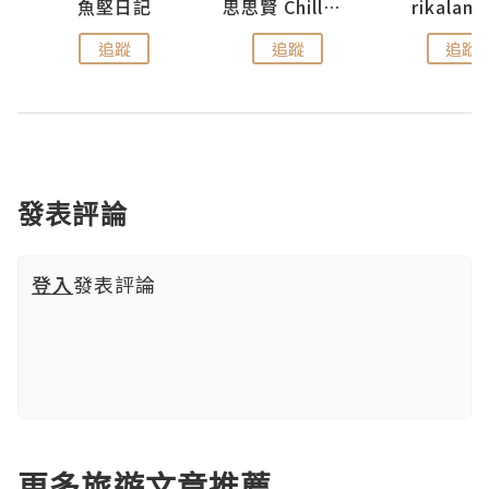
urnal
魚堅日記
思思賢 ChillMyBabe
rikala
追蹤
追蹤
追蹤
發表評論
登入
發表評論
更多旅遊文章推薦