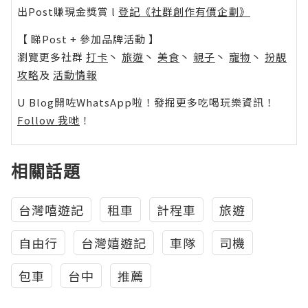
出Post賺現金獎賞 l
登記《社群創作有價企劃》
【 睇Post + 參加品牌活動 】
瀏覽更多社群
打卡
丶
旅遊
丶
美食
丶
親子
丶
寵物
丶
扮靚
攻略
及
活動情報
U Blog開咗WhatsApp啦！發掘更多吃喝玩樂資訊！
Follow 我哋
！
相關話題
台灣嘻遊記
租車
計程車
旅遊
自由行
台灣嬉遊記
車隊
司機
包車
台中
推薦