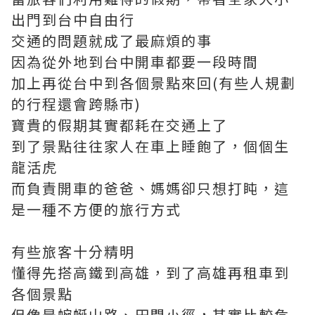
出門到台中自由行
交通的問題就成了最麻煩的事
因為從外地到台中開車都要一段時間
加上再從台中到各個景點來回(有些人規劃
的行程還會跨縣市)
寶貴的假期其實都耗在交通上了
到了景點往往家人在車上睡飽了，個個生
龍活虎
而負責開車的爸爸、媽媽卻只想打盹，這
是一種不方便的旅行方式
有些旅客十分精明
懂得先搭高鐵到高雄，到了高雄再租車到
各個景點
但像是蜿蜒山路、田間小徑，其實比較危