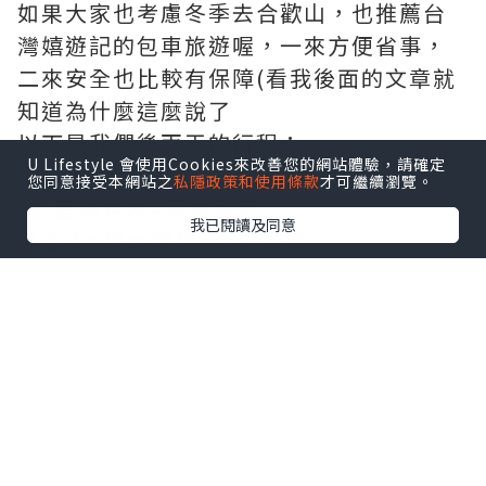
如果大家也考慮冬季去合歡山，也推薦台
灣嬉遊記的包車旅遊喔，一來方便省事，
二來安全也比較有保障(看我後面的文章就
知道為什麼這麼說了
以下是我們後兩天的行程：
U Lifestyle 會使用Cookies來改善您的網站體驗，請確定
第四天>中橫>布洛灣>天祥>太魯閣>慈母
您同意接受本網站之
私隱政策和使用條款
才可繼續瀏覽。
橋>碧綠神木>清境民宿
我已閱讀及同意
第五天>桃太郎村>台中機場
行經中橫公路時，林修年大哥特地帶我們
到他非常推薦的布洛灣
果然，世外桃源般的壯麗，廣大的山壁圍
繞，大夥深深吸了一口芬多精，身心靈都
得到舒暢
此行適逢台灣的冬季，天氣不穩定，但林