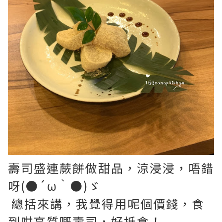
壽司盛連蕨餅做甜品，涼浸浸，唔錯
呀(●´ω｀●)ゞ
總括來講，我覺得用呢個價錢，食
到咁高質嘅壽司，好抵食！