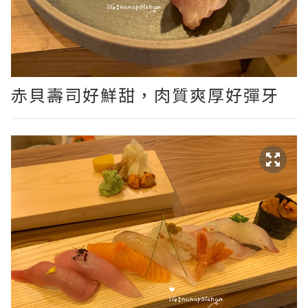
赤貝壽司好鮮甜，肉質爽厚好彈牙