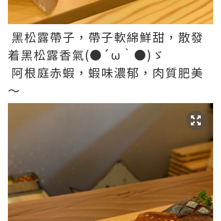
黑松露帶子，帶子軟綿鮮甜，散發
着黑松露香氣(●´ω｀●)ゞ
阿根庭赤蝦，蝦味濃郁，肉質肥美
～