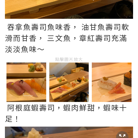
吞拿魚壽司魚味香， 油甘魚壽司軟
滑而甘香， 三文魚，章紅壽司充滿
淡淡魚味～
點擊圖片放大
阿根庭蝦
壽司
，蝦肉鮮甜，蝦味十
足！