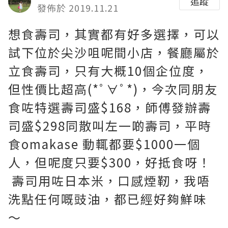
追蹤
發佈於 2019.11.21
想食壽司，其實都有好多選擇，可以
試下位於尖沙咀呢間小店，餐廳屬於
立食壽司，只有大概10個企位度，
但性價比超高(*ﾟ∀ﾟ*)，今次同朋友
食咗特選壽司盛$168，師傅發辦壽
司盛$298同散叫左一啲壽司，平時
食omakase 動輒都要$1000一個
人，但呢度只要$300，好抵食呀！
壽司用咗日本米，口感煙靭，我唔
洗點任何嘅豉油，都已經好夠鮮味
～