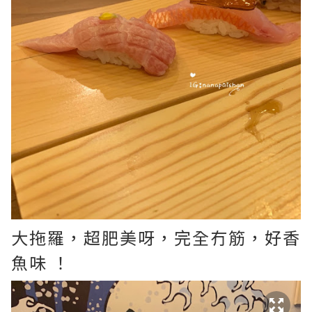
大拖羅，超肥美呀，完全冇筋，好香
魚味 ！