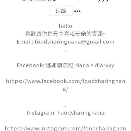
追蹤
hello

喜歡跟你們分享喜喝玩樂的資訊~

Email: foodsharingnana@gmail.com

.

Facebook: 娜娜飄流記 Nana's diaryyy

https://www.facebook.com/foodsharingnan
a/

.

Instagram: Foodsharingnana

https://www.instagram.com/foodsharingnan