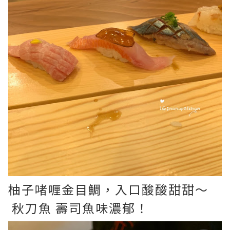
柚子啫喱金目鯛，入口酸酸甜甜～
秋刀魚 壽司魚味濃郁！