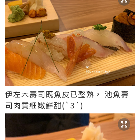
伊左木壽司既魚皮已整熟， 池魚壽
司肉質細嫩鮮甜(`3´)