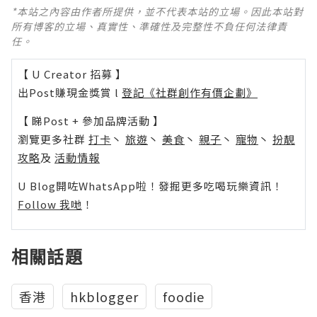
*本站之內容由作者所提供，並不代表本站的立場。因此本站對
所有博客的立場、真實性、準確性及完整性不負任何法律責
任。
【 U Creator 招募 】
出Post賺現金獎賞 l
登記《社群創作有價企劃》
【 睇Post + 參加品牌活動 】
瀏覽更多社群
打卡
丶
旅遊
丶
美食
丶
親子
丶
寵物
丶
扮靚
攻略
及
活動情報
U Blog開咗WhatsApp啦！發掘更多吃喝玩樂資訊！
Follow 我哋
！
相關話題
香港
hkblogger
foodie