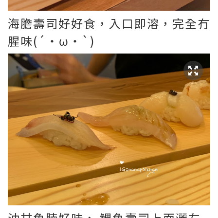
海膽壽司好好食，入口即溶，完全冇
腥味(´・ω・`)
油甘魚腩好味， 鯛魚壽司上面灑左