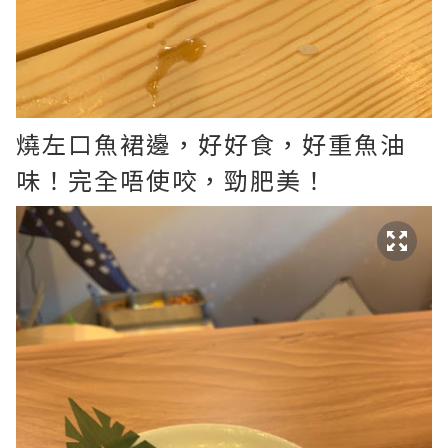
燒左口魚裙邊，好好食，好重魚油
味！完全唔使咬，勁肥美！