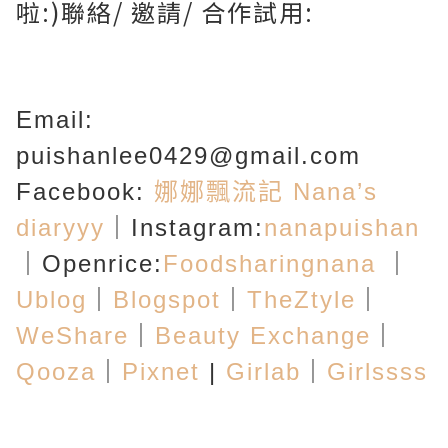
啦:)聯絡/ 邀請/ 合作試用:
Email:
puishanlee0429@gmail.com
Facebook:
娜娜飄流記
Nana’s
diaryyy
｜Instagram:
nanapuishan
｜Openrice:
Foodsharingnana
｜
Ublog
｜
Blogspot
｜
TheZtyle
｜
WeShare
｜
Beauty Exchange
｜
Qooza
｜
Pixnet
|
Girlab
｜
Girlssss