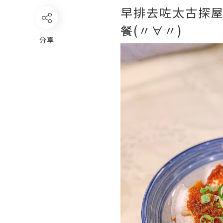
早排去咗太古探
餐(〃∀〃)
分享