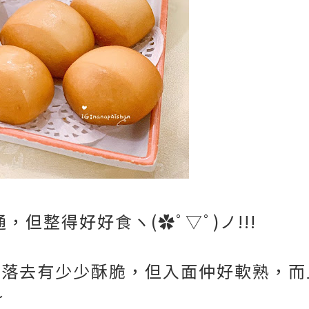
，但整得好好食ヽ(✿ﾟ▽ﾟ)ノ!!!
咬落去有少少酥脆，但入面仲好軟熟，而
~