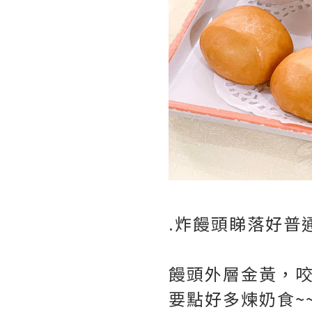
.炸饅頭睇落好普通
饅頭外層金黃，
要點好多煉奶食~