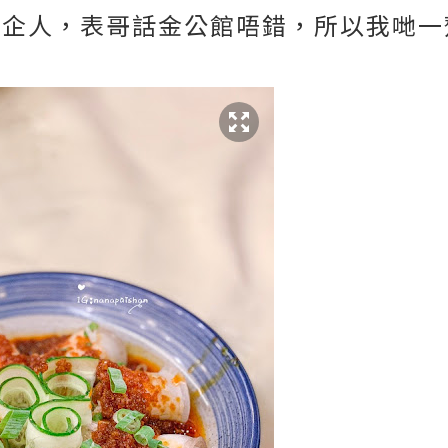
屋企人，表哥話金公館唔錯，所以我哋一