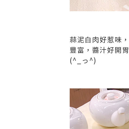
蒜泥白肉好惹味
豐富，醬汁好開
(^_っ^)