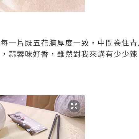
，每一片既五花腩厚度一致，中間卷住青
胃，蒜蓉味好香，雖然對我來講有少少辣