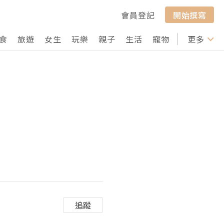
會員登記
開始撰寫
食
旅遊
女生
玩樂
親子
生活
寵物
行山
更多
打卡
追蹤