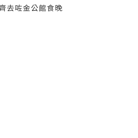
齊去咗金公館食晚