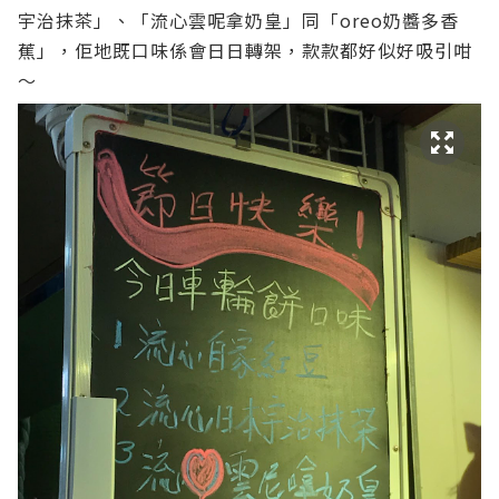
宇治抹茶」、「流心雲呢拿奶皇」同「oreo奶醬多香
蕉」，佢地既口味係會日日轉架，款款都好似好吸引咁
～