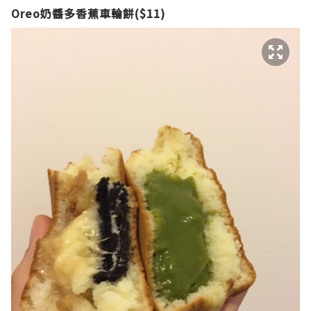
Oreo
奶醬多香蕉車輪餅
($11)