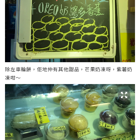
除左車輪餅，佢地仲有其他甜品，芒果奶凍呀，紫薯奶
凍咁～