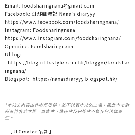
Email: foodsharingnana@gmail.com
Facebook: 娜娜飄流記 Nana's diaryyy
https://www.facebook.com/foodsharingnana/
Instagram: Foodsharingnana
https://www.instagram.com/foodsharingnana/
Openrice: Foodsharingnana
Ublog:
https://blog.ulifestyle.com.hk/blogger/foodshar
ingnana/
Blogspot: https://nanasdiaryyy.blogspot.hk/
*本站之內容由作者所提供，並不代表本站的立場。因此本站對
所有博客的立場、真實性、準確性及完整性不負任何法律責
任。
【 U Creator 招募 】