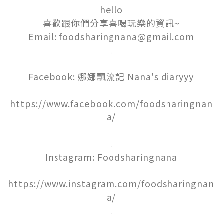
hello

喜歡跟你們分享喜喝玩樂的資訊~

Email: foodsharingnana@gmail.com

.

Facebook: 娜娜飄流記 Nana's diaryyy

https://www.facebook.com/foodsharingnan
a/

.

Instagram: Foodsharingnana

https://www.instagram.com/foodsharingnan
a/

.