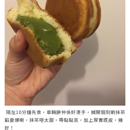
隔左10分鐘先食，車輛餅仲係好燙手，搣開個刻啲抹茶
餡要爆喇，抹茶唔太甜，帶點點苦，加上厚實既皮，幾
好！