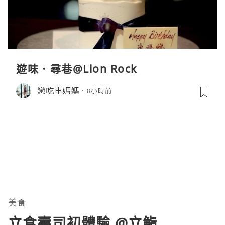
遊味．尋巷@Lion Rock
戀吃車媽媽
8小時前
美食
立食壽司初體驗 @立鮨