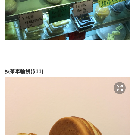
抺茶車輪餅($11)