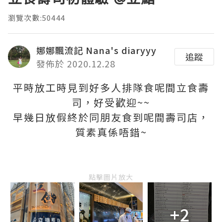
瀏覽次數:50444
娜娜飄流記 Nana's diaryyy
追蹤
發佈於 2020.12.28
平時放工時見到好多人排隊食呢間立食壽
司，好受歡迎~~
早幾日放假終於同朋友食到呢間壽司店，
質素真係唔錯~
點擊圖片放大
+2