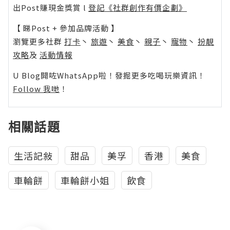
出Post賺現金獎賞 l
登記《社群創作有價企劃》
【 睇Post + 參加品牌活動 】
瀏覽更多社群
打卡
丶
旅遊
丶
美食
丶
親子
丶
寵物
丶
扮靚
攻略
及
活動情報
U Blog開咗WhatsApp啦！發掘更多吃喝玩樂資訊！
Follow 我哋
！
相關話題
生活記敍
甜品
美孚
香港
美食
車輪餅
車輪餅小姐
飲食