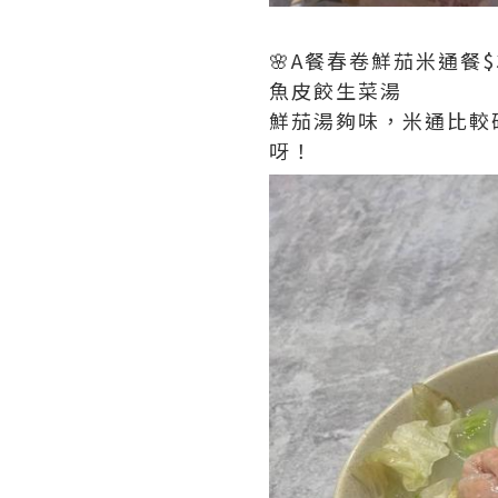
🌸A餐春卷鮮茄米通餐$32
魚皮餃生菜湯
鮮茄湯夠味，米通比較
呀！