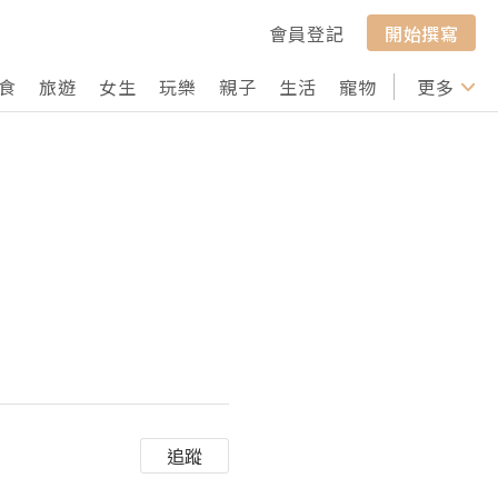
會員登記
開始撰寫
食
旅遊
女生
玩樂
親子
生活
寵物
行山
更多
打卡
追蹤