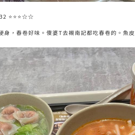
 ⭐️⭐️⭐️☆☆
硬身，春卷好味。傻婆T去襯南記都吃春卷的。魚