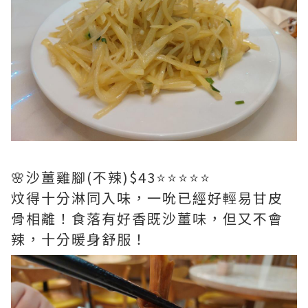
🌸沙薑雞腳(不辣)$43⭐️⭐️⭐️⭐️⭐️
炆得十分淋同入味，一吮已經好輕易甘皮
骨相離！食落有好香既沙薑味，但又不會
辣，十分暖身舒服！