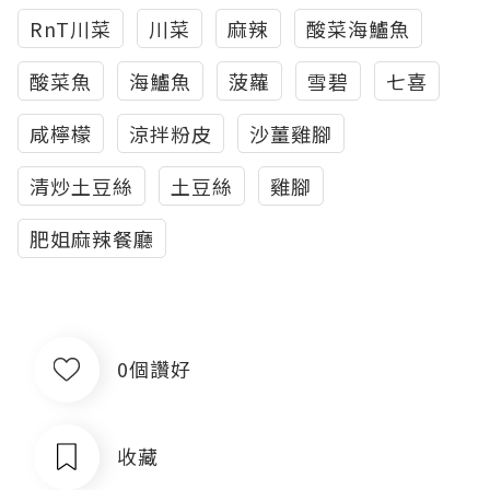
RnT川菜
川菜
麻辣
酸菜海鱸魚
酸菜魚
海鱸魚
菠蘿
雪碧
七喜
咸檸檬
涼拌粉皮
沙薑雞腳
清炒土豆絲
土豆絲
雞腳
肥姐麻辣餐廳
0個讚好
收藏