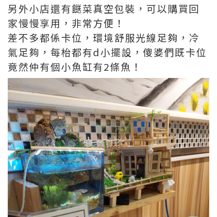
另外小店還有餸菜真空包裝，可以購買回
家慢慢享用，非常方便！
差不多都係卡位，環境舒服光線足夠，冷
氣足夠，每枱都有d小擺設，傻婆們既卡位
竟然仲有個小魚缸有2條魚！