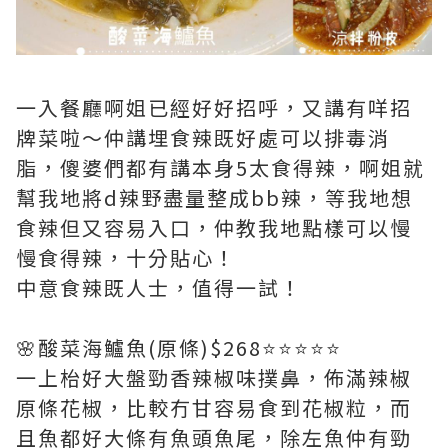
一入餐廳啊姐已經好好招呼，又講有咩招
牌菜啦～仲講埋食辣既好處可以排毒消
脂，傻婆們都有講本身5太食得辣，啊姐就
幫我地將d辣野盡量整成bb辣，等我地想
食辣但又容易入口，仲教我地點樣可以慢
慢食得辣，十分貼心！
中意食辣既人士，值得一試！
🌸酸菜海鱸魚(原條)$268⭐️⭐️⭐️⭐️⭐️
一上枱好大盤勁香辣椒味撲鼻，佈滿辣椒
原條花椒，比較冇甘容易食到花椒粒，而
且魚都好大條有魚頭魚尾，除左魚仲有勁