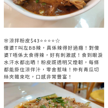
🌸涼拌粉皮$43⭐️⭐️⭐️⭐️☆
傻婆T叫左BB辣，真係辣得好過癮！對傻
婆T唔係太食得辣，好有刺激感！食到眼淚
水汗水都出晒！粉皮既透明又煙韌，每條
都能掛住涼伴汁，零舍惹味！仲有青瓜切
絲夾雜來吃，口感非常豐富！