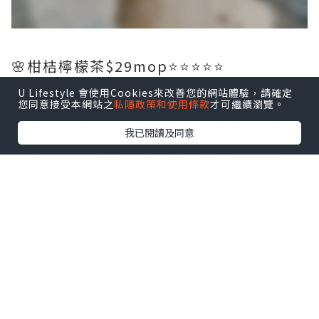
🌸柑桔檸檬茶$29mop⭐️⭐️⭐️⭐️⭐️
睇住哥哥仔既製作過程，真係哥哥仔用手
U Lifestyle 會使用Cookies來改善您的網站體驗，請確定
您同意接受本網站之
私隱政策和使用條款
才可繼續瀏覽。
打架！
手打真係特別d，好香檸檬柑桔味，微微既
我已閱讀及同意
青檸澀味，不會太甜不會太酸，味道剛剛
好，十分清香又清新既感覺👍