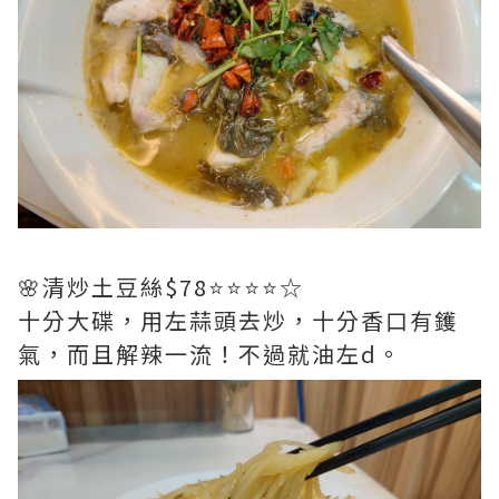
🌸清炒土豆絲$78⭐️⭐️⭐️⭐️☆
十分大碟，用左蒜頭去炒，十分香口有鑊
氣，而且解辣一流！不過就油左d。