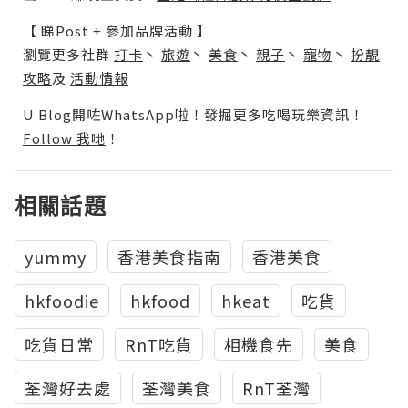
【 睇Post + 參加品牌活動 】
瀏覽更多社群
打卡
丶
旅遊
丶
美食
丶
親子
丶
寵物
丶
扮靚
攻略
及
活動情報
U Blog開咗WhatsApp啦！發掘更多吃喝玩樂資訊！
Follow 我哋
！
相關話題
yummy
香港美食指南
香港美食
hkfoodie
hkfood
hkeat
吃貨
吃貨日常
RnT吃貨
相機食先
美食
荃灣好去處
荃灣美食
RnT荃灣