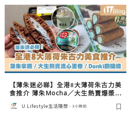
【薄朱迷必睇】全港8大薄荷朱古力美
食推介 薄朱Mocha／大生熱賣爆漿蛋
卷／Donki銅鑼燒
U Lifestyle生活隨想
3小時前