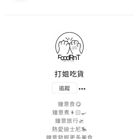
打姐吃貨
追蹤
鐘意食😋

鐘意煮👩🏻‍🍳

鐘意旅行🛫

熱愛迪士尼🎠

鐘意發掘更多美食
