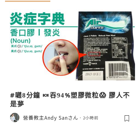
#𡁻8分鐘 🍬吞94%塑膠微粒😱 膠人不
是夢
營養教主Andy Sanさん
2小時前