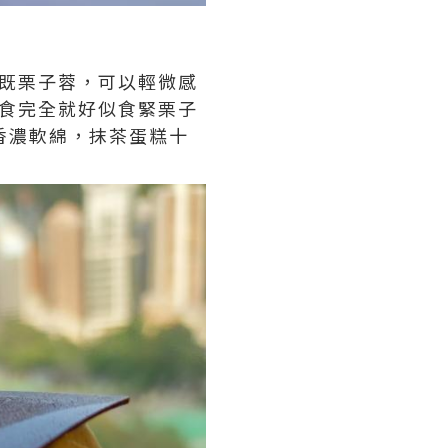
既栗子蓉，可以輕微感
齊食完全就好似食緊栗子
分香濃軟綿，抹茶蛋糕十