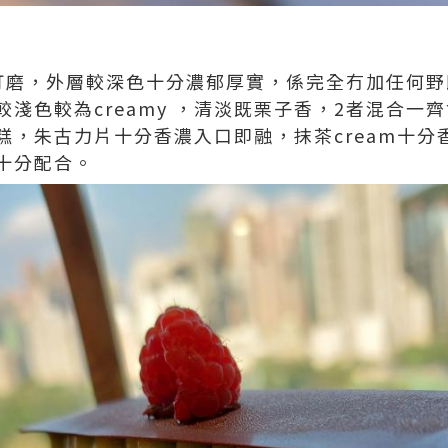
打磨，外層較深色十分濃郁厚實，係完全冇加任何野
淺色較為creamy ，清淡既栗子香，2者混合一
蛋糕，朱古力片十分香濃入口即融，抹茶cream十
十分配合。