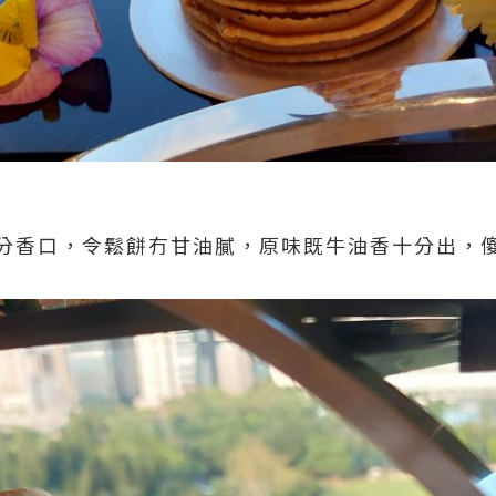
分香口，令鬆餅冇甘油膩，原味既牛油香十分出，傻