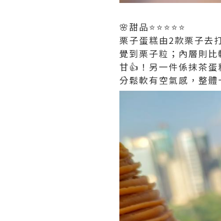
🌸甜品⭐️⭐️⭐️⭐️⭐️
栗子蛋糕由2款栗子去
覺到栗子粒；內層則比較
甘👍！另一件係抹茶
分鬆軟有空氣感，整體