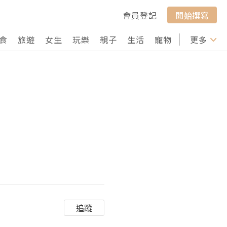
會員登記
開始撰寫
食
旅遊
女生
玩樂
親子
生活
寵物
行山
更多
打卡
追蹤