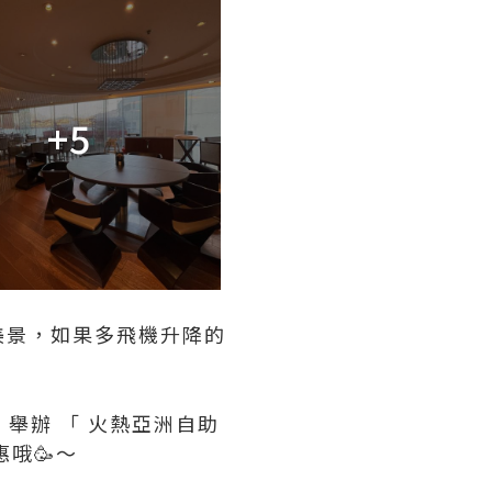
+5
美景，如果多飛機升降的
，舉辦 「 火熱亞洲自助
優惠哦🥳～