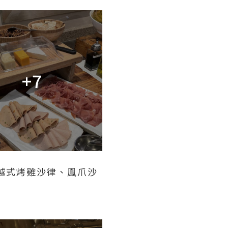
+7
越式烤雞沙律、鳯爪沙