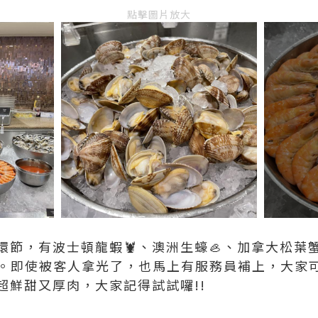
點擊圖片放大
節，有波士頓龍蝦🦞、澳洲生蠔🦪、加拿大松葉蟹
。即使被客人拿光了，也馬上有服務員補上，大家可
超鮮甜又厚肉，大家記得試試囉!!