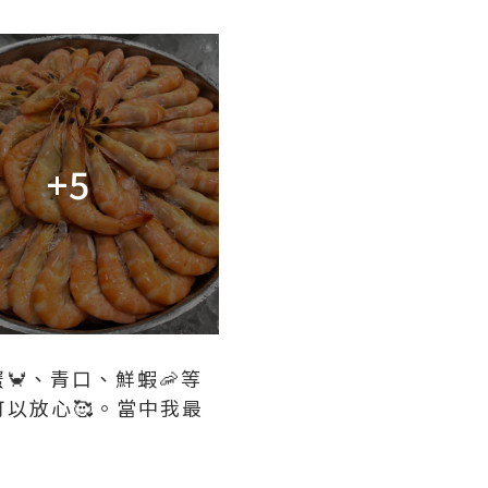
+5
🦀、青口、鮮蝦🦐等
以放心🥰。當中我最