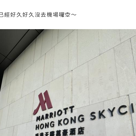
已經好久好久沒去機場囉🙊～