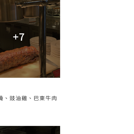
+7
燒、豉油雞、巴東牛肉