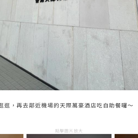
逛逛，再去鄰近機場的天際萬豪酒店吃自助餐囉～
點擊圖片放大