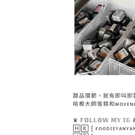
甜品環節，就有即叫即
哈根大師雪糕和ᴍᴏᴠᴇ
♛ 𝔽𝕆𝕃𝕃𝕆𝕎 𝕄𝕐 𝕀𝔾 
🄷🄺 [ ғᴏᴏᴅɪᴇʏᴀɴʏᴀ