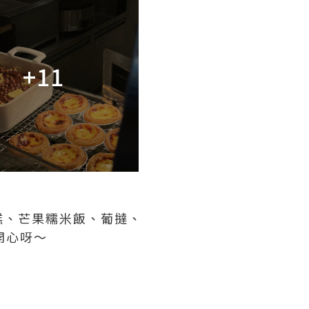
+11
糕、芒果糯米飯、葡撻、
開心呀～