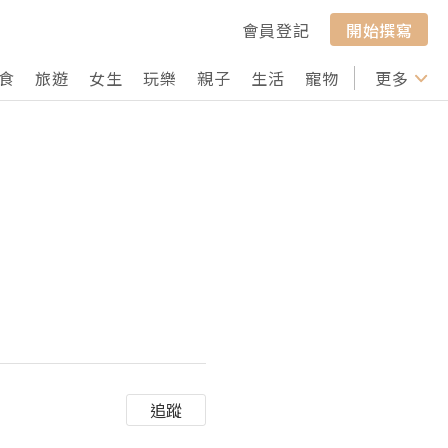
會員登記
開始撰寫
食
旅遊
女生
玩樂
親子
生活
寵物
行山
更多
打卡
追蹤