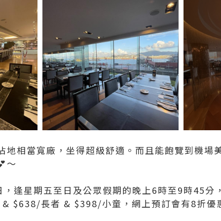
佔地相當寬廠，坐得超級舒適。而且能飽覽到機場
～
日，逢星期五至日及公眾假期的晚上6時至9時45分
人 & $638/長者 & $398/小童，網上預訂會有8折