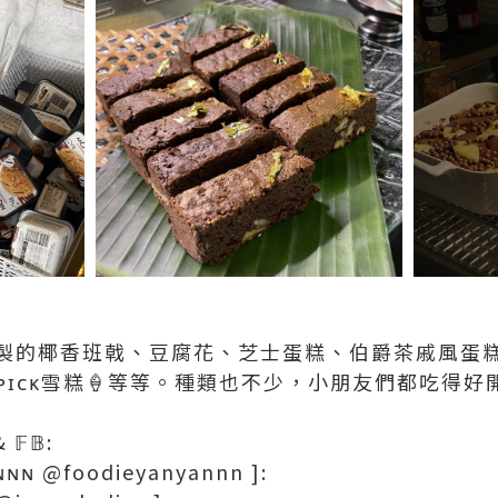
製的椰香班戟、豆腐花、芝士蛋糕、伯爵茶戚風蛋
ɴᴘɪᴄᴋ雪糕🍦等等。種類也不少，小朋友們都吃得好
& 𝔽𝔹:
ɴɴɴ @foodieyanyannn ]: