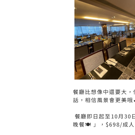
餐廳比想像中還要大，
話，相信風景會更美哦
餐廳即日起至10月30
晚餐🍽 」，$698/成