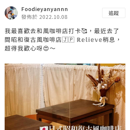
Foodieyanyannn
追蹤
發佈於 2022.10.08
我最喜歡去和風咖啡店打卡🥰，最近去了
間昭和復古風咖啡店🇯🇵 ℝ𝕖𝕝𝕚𝕖𝕧𝕖稍息，
超得我歡心呀😍～