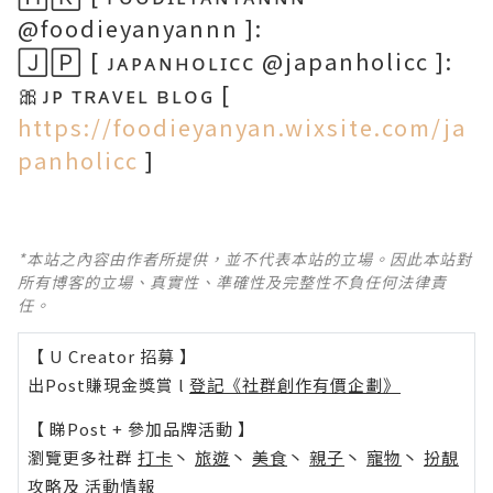
@foodieyanyannn ]:
🄹🄿 [ ᴊᴀᴘᴀɴʜᴏʟɪᴄᴄ @japanholicc ]:
🎀ᴊᴘ ᴛʀᴀᴠᴇʟ ʙʟᴏɢ [
https://foodieyanyan.wixsite.com/ja
panholicc
]
*本站之內容由作者所提供，並不代表本站的立場。因此本站對
所有博客的立場、真實性、準確性及完整性不負任何法律責
任。
【 U Creator 招募 】
出Post賺現金獎賞 l
登記《社群創作有價企劃》
【 睇Post + 參加品牌活動 】
瀏覽更多社群
打卡
丶
旅遊
丶
美食
丶
親子
丶
寵物
丶
扮靚
攻略
及
活動情報