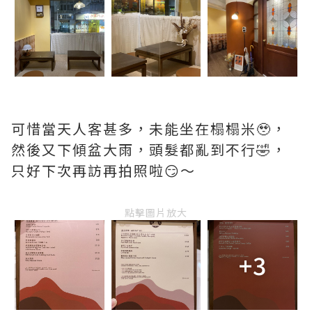
可惜當天人客甚多，未能坐在榻榻米🥹，
然後又下傾盆大雨，頭髮都亂到不行🤣，
只好下次再訪再拍照啦😏～
點擊圖片放大
+3