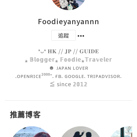
Foodieyanyannn
追蹤
❛ᴗ❛ 𝐇𝐊 // 𝐉𝐏 // 𝐆𝐔𝐈𝐃𝐄

⁎ 𝔹𝕝𝕠𝕘𝕘𝕖𝕣⁎ 𝔽𝕠𝕠𝕕𝕚𝕖⁎𝕋𝕣𝕒𝕧𝕖𝕝𝕖𝕣

☻ ᴊᴀᴘᴀɴ ʟᴏᴠᴇʀ

.ᴏᴘᴇɴʀɪᴄᴇ²⁰⁰⁰⁺. ғʙ. ɢᴏᴏɢʟᴇ. ᴛʀɪᴘᴀᴅᴠɪsᴏʀ.

≦ since 𝟚𝟘𝟙𝟚
推薦博客