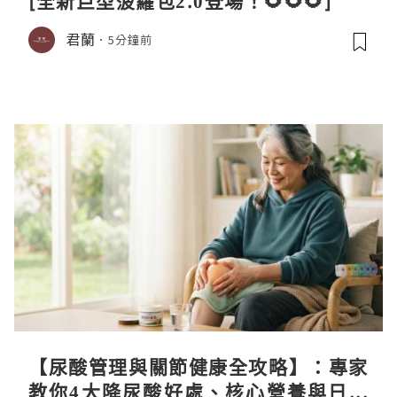
[全新巨型菠蘿包2.0登場！🌻🌻🌻]
君蘭
5分鐘前
【尿酸管理與關節健康全攻略】：專家
教你4大降尿酸好處、核心營養與日常