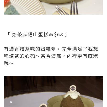
「 焙茶麻糬山蛋糕🍰$68 」
有濃香焙茶味的蛋糕🤎，完全滿足了我想
吃焙茶的心🥰～茶香濃郁，內裡更有麻糬
哦～