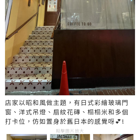
店家以昭和風做主題，有日式彩繪玻璃門
窗、洋式吊燈、扇紋花磚、榻榻米和多個
打卡位，仿如置身於舊日本的感覺呀💕!
點擊圖片放大