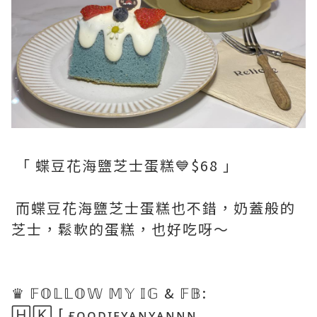
「 蝶豆花海鹽芝士蛋糕💙$68 」
而蝶豆花海鹽芝士蛋糕也不錯，奶蓋般的
芝士，鬆軟的蛋糕，也好吃呀～
♛ 𝔽𝕆𝕃𝕃𝕆𝕎 𝕄𝕐 𝕀𝔾 & 𝔽𝔹:
🄷🄺 [ ғᴏᴏᴅɪᴇʏᴀɴʏᴀɴɴɴ