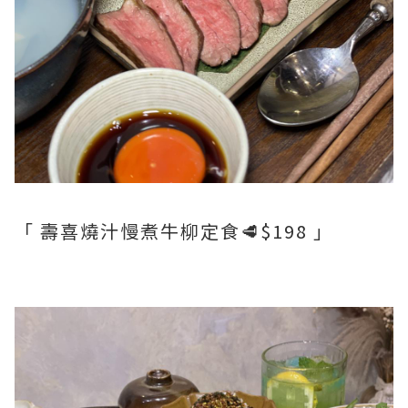
「 壽喜燒汁慢煮牛柳定食🥩$198 」