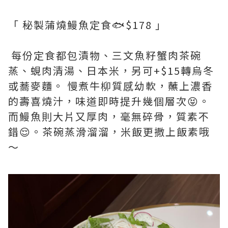
「 秘製蒲燒鰻魚定食🐟$178 」
每份定食都包漬物、三文魚籽蟹肉茶碗
蒸、蜆肉清湯、日本米，另可+$15轉烏冬
或蕎麥麵。 慢煮牛柳質感幼軟，蘸上濃香
的壽喜燒汁，味道即時提升幾個層次😝。
而鰻魚則大片又厚肉，毫無碎骨，質素不
錯😌。茶碗蒸滑溜溜，米飯更撒上飯素哦
～