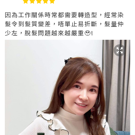
因為工作關係時常都需要轉造型，經常染
髮令到髮質變差，唔單止易折斷，髮量仲
少左，脫髮問題越來越嚴重🥹!