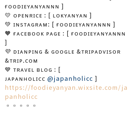
ғᴏᴏᴅɪᴇʏᴀɴʏᴀɴɴɴ ]
💛 ᴏᴘᴇɴʀɪᴄᴇ : [ ʟᴏᴋʏᴀɴʏᴀɴ ]
💚 ɪɴsᴛᴀɢʀᴀᴍ: [ ғᴏᴏᴅɪᴇʏᴀɴʏᴀɴɴɴ ]
🧡 ғᴀᴄᴇʙᴏᴏᴋ ᴘᴀɢᴇ : [ ғᴏᴏᴅɪᴇʏᴀɴʏᴀɴɴɴ
]
💜 ᴅɪᴀɴᴘɪɴɢ & ɢᴏᴏɢʟᴇ &ᴛʀɪᴘᴀᴅᴠɪsᴏʀ
&ᴛʀɪᴘ.ᴄᴏᴍ
💙 ᴛʀᴀᴠᴇʟ ʙʟᴏɢ : [
ᴊᴀᴘᴀɴʜᴏʟɪᴄᴄ
@japanholicc
]
https://foodieyanyan.wixsite.com/ja
panholicc
▫▫▫▫▫