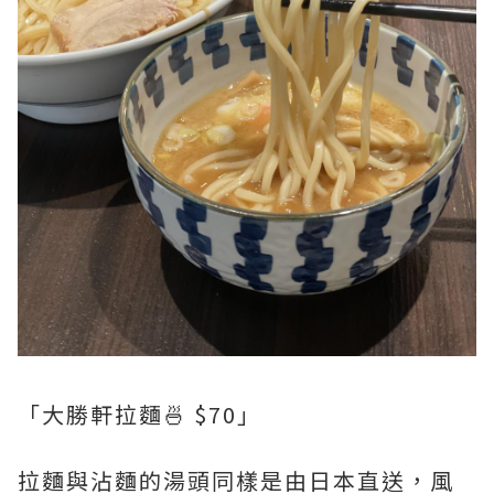
「大勝軒拉麵🍜 $70」
拉麵與沾麵的湯頭同樣是由日本直送，風