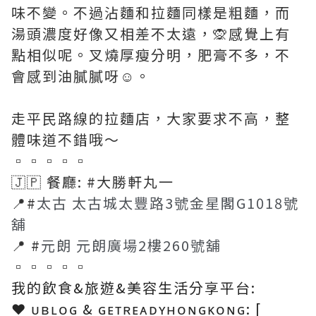
味不變。不過沾麵和拉麵同樣是粗麵，而
湯頭濃度好像又相差不太遠，🙊感覺上有
點相似呢。叉燒厚瘦分明，肥膏不多，不
會感到油膩膩呀☺️。
走平民路線的拉麵店，大家要求不高，整
體味道不錯哦～
▫▫▫▫▫
🇯🇵 餐廳: #大勝軒丸一
📍#
太古 太古城太豐路3號金星閣G1018號
舖
📍 #
元朗 元朗廣場2樓260號舖
▫▫▫▫▫
我的飲食&旅遊&美容生活分享平台:
❤️ ᴜʙʟᴏɢ & ɢᴇᴛʀᴇᴀᴅʏʜᴏɴɢᴋᴏɴɢ: [