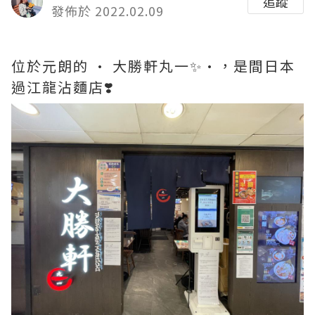
追蹤
發佈於 2022.02.09
位於元朗的 • 大勝軒丸一✨•，是間日本
過江龍沾麵店❣️