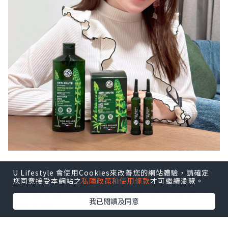
U Lifestyle 會使用Cookies來改善您的網站體驗，請確定
您同意接受本網站之
私隱政策和使用條款
才可繼續瀏覽。
最近有朋友介紹我用𝐘𝐯𝐞𝐬 𝐑𝐨𝐜𝐡𝐞𝐫皇牌防脫
我已閱讀及同意
育髮系列