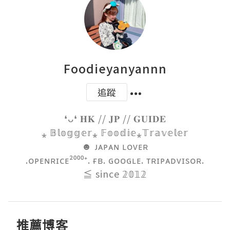
Foodieyanyannn
追蹤
❛ᴗ❛ 𝐇𝐊 // 𝐉𝐏 // 𝐆𝐔𝐈𝐃𝐄

⁎ 𝔹𝕝𝕠𝕘𝕘𝕖𝕣⁎ 𝔽𝕠𝕠𝕕𝕚𝕖⁎𝕋𝕣𝕒𝕧𝕖𝕝𝕖𝕣

☻ ᴊᴀᴘᴀɴ ʟᴏᴠᴇʀ

.ᴏᴘᴇɴʀɪᴄᴇ²⁰⁰⁰⁺. ғʙ. ɢᴏᴏɢʟᴇ. ᴛʀɪᴘᴀᴅᴠɪsᴏʀ.

≦ since 𝟚𝟘𝟙𝟚
推薦博客