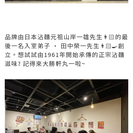
品牌由日本沾麵元祖山岸一雄先生👨🏻的最
後一名入室弟子 • 田中榮一先生👨🏻‍🍳創
立。想試試由1961年開始承傳的正宗沾麵
滋味? 記得來大勝軒丸一啦~