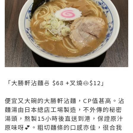
「大勝軒沾麵🍜 $68 +叉燒🐽$12」
便宜又大碗的大勝軒沾麵，CP值甚高。沾
麵湯由日本總店工埸製造，不外傳的秘密
湯頭，熬製15小時後直送到港，保證原汁
原味呀💕。粗切麵條的口感亦佳，很合我