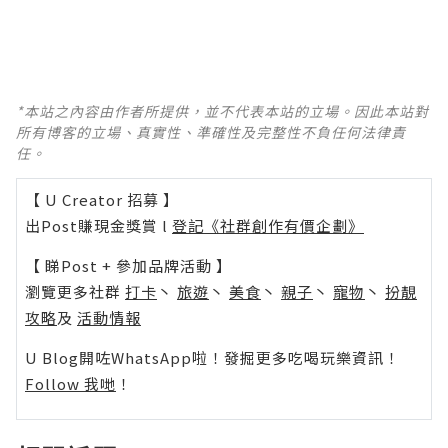
*本站之內容由作者所提供，並不代表本站的立場。因此本站對
所有博客的立場、真實性、準確性及完整性不負任何法律責
任。
【 U Creator 招募 】
出Post賺現金獎賞 l
登記《社群創作有價企劃》
【 睇Post + 參加品牌活動 】
瀏覽更多社群
打卡
丶
旅遊
丶
美食
丶
親子
丶
寵物
丶
扮靚
攻略
及
活動情報
U Blog開咗WhatsApp啦！發掘更多吃喝玩樂資訊！
Follow 我哋
！