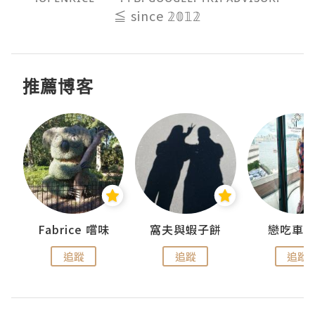
≦ since 𝟚𝟘𝟙𝟚
推薦博客
Fabrice 嚐味
窩夫與蝦子餅
戀吃車
追蹤
追蹤
追蹤