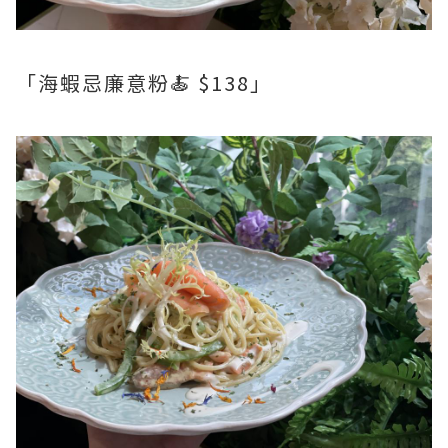
「海蝦忌廉意粉🍝 $138」