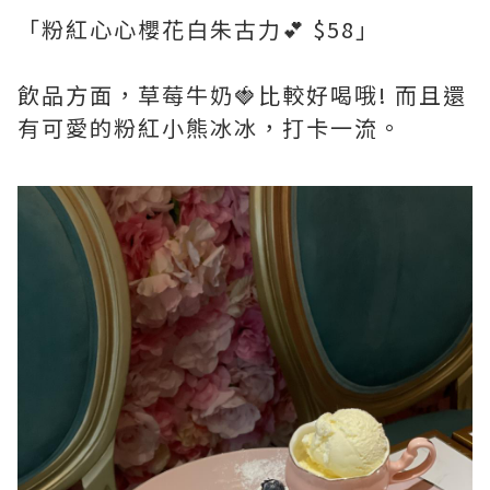
「粉紅心心櫻花白朱古力💕 $58」
飲品方面，草莓牛奶🍓比較好喝哦! 而且還
有可愛的粉紅小熊冰冰，打卡一流。