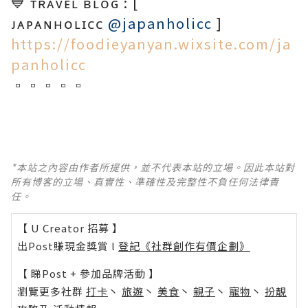
💙 ᴛʀᴀᴠᴇʟ ʙʟᴏɢ : [
ᴊᴀᴘᴀɴʜᴏʟɪᴄᴄ
@japanholicc
]
https://foodieyanyan.wixsite.com/ja
panholicc
▫▫▫▫▫
*本站之內容由作者所提供，並不代表本站的立場。因此本站對
所有博客的立場、真實性、準確性及完整性不負任何法律責
任。
【 U Creator 招募 】
出Post賺現金獎賞 l
登記《社群創作有價企劃》
【 睇Post + 參加品牌活動 】
瀏覽更多社群
打卡
丶
旅遊
丶
美食
丶
親子
丶
寵物
丶
扮靚