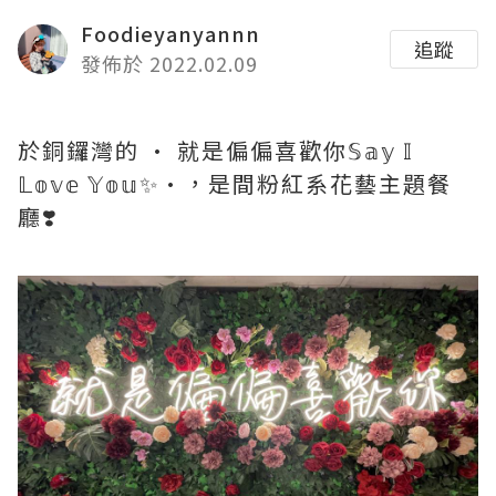
Foodieyanyannn
追蹤
發佈於 2022.02.09
於銅鑼灣的 • 就是偏偏喜歡你𝕊𝕒𝕪 𝕀
𝕃𝕠𝕧𝕖 𝕐𝕠𝕦✨•，是間粉紅系花藝主題餐
廳❣️