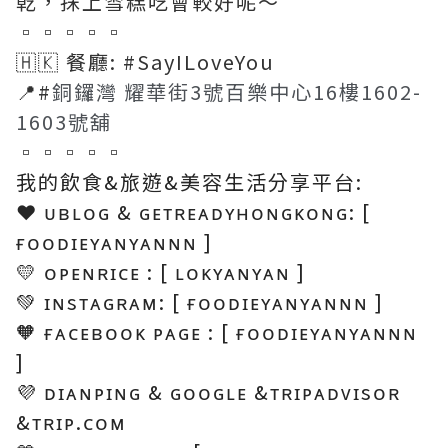
乾，抹上雪糕吃會較好呢～
▫▫▫▫▫
🇭🇰 餐廳: #SayILoveYou
📍#
銅鑼灣 耀華街3號百樂中心16樓1602-
1603號舖
▫▫▫▫▫
我的飲食&旅遊&美容生活分享平台:
❤️ ᴜʙʟᴏɢ & ɢᴇᴛʀᴇᴀᴅʏʜᴏɴɢᴋᴏɴɢ: [
ғᴏᴏᴅɪᴇʏᴀɴʏᴀɴɴɴ ]
💛 ᴏᴘᴇɴʀɪᴄᴇ : [ ʟᴏᴋʏᴀɴʏᴀɴ ]
💚 ɪɴsᴛᴀɢʀᴀᴍ: [ ғᴏᴏᴅɪᴇʏᴀɴʏᴀɴɴɴ ]
🧡 ғᴀᴄᴇʙᴏᴏᴋ ᴘᴀɢᴇ : [ ғᴏᴏᴅɪᴇʏᴀɴʏᴀɴɴɴ
]
💜 ᴅɪᴀɴᴘɪɴɢ & ɢᴏᴏɢʟᴇ &ᴛʀɪᴘᴀᴅᴠɪsᴏʀ
&ᴛʀɪᴘ.ᴄᴏᴍ