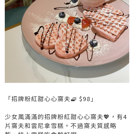
「招牌粉紅甜心心窩夫🧇 $98」
少女風滿滿的招牌粉紅甜心心窩夫💖，有4
片窩夫和雲尼拿雪糕。不過窩夫質感略