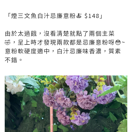
「煙三文魚白汁忌廉意粉🍝 $148」
由於太過餓，沒看清楚就點了兩個主菜
🤣，呈上時才發現兩款都是忌廉意粉呀😳~
意粉軟硬度適中，白汁忌廉味香濃，質素
不錯。