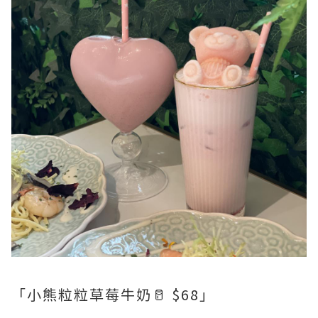
「小熊粒粒草莓牛奶🥛 $68」