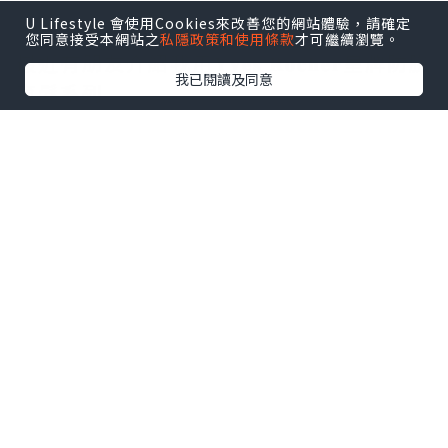
U Lifestyle 會使用Cookies來改善您的網站體驗，請確定
您同意接受本網站之
私隱政策和使用條款
才可繼續瀏覽。
最近有朋友介紹我用𝐘𝐯𝐞𝐬 𝐑𝐨𝐜𝐡𝐞𝐫皇牌防脫
我已閱讀及同意
育髮系列