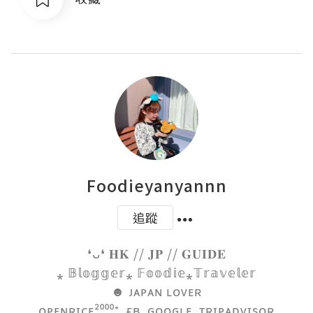
Foodieyanyannn
追蹤
❛ᴗ❛ 𝐇𝐊 // 𝐉𝐏 // 𝐆𝐔𝐈𝐃𝐄

⁎ 𝔹𝕝𝕠𝕘𝕘𝕖𝕣⁎ 𝔽𝕠𝕠𝕕𝕚𝕖⁎𝕋𝕣𝕒𝕧𝕖𝕝𝕖𝕣

☻ ᴊᴀᴘᴀɴ ʟᴏᴠᴇʀ

.ᴏᴘᴇɴʀɪᴄᴇ²⁰⁰⁰⁺. ғʙ. ɢᴏᴏɢʟᴇ. ᴛʀɪᴘᴀᴅᴠɪsᴏʀ.
