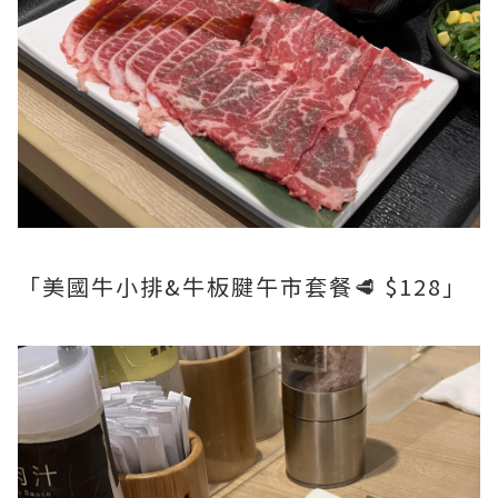
「美國牛小排&牛板腱午市套餐🥩 $128」