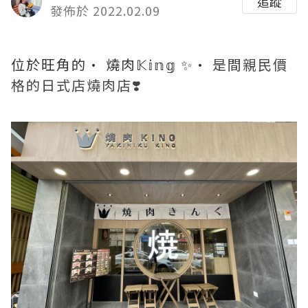
追蹤
發佈於 2022.02.09
位於旺角的· 燒肉𝕂𝕚𝕟𝕘
✨·
是間親民價
格的日式店燒肉店❣️