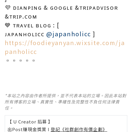
💜 ᴅɪᴀɴᴘɪɴɢ & ɢᴏᴏɢʟᴇ &ᴛʀɪᴘᴀᴅᴠɪsᴏʀ
&ᴛʀɪᴘ.ᴄᴏᴍ
💙 ᴛʀᴀᴠᴇʟ ʙʟᴏɢ : [
ᴊᴀᴘᴀɴʜᴏʟɪᴄᴄ
@japanholicc
]
https://foodieyanyan.wixsite.com/ja
panholicc
▫▫▫▫▫
*本站之內容由作者所提供，並不代表本站的立場。因此本站對
所有博客的立場、真實性、準確性及完整性不負任何法律責
任。
【 U Creator 招募 】
出Post賺現金獎賞 l
登記《社群創作有價企劃》