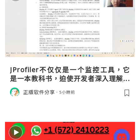
JProfiler不仅仅是一个监控工具，它
是一本教科书，迫使开发者深入理解JV
M的内存模型、垃圾回收机制和并发原
正版软件分享
5小時前
理。通过直观的可视化数据，它将抽象
的性能问题具象化为代码行号。对于一
名追求卓越的Java