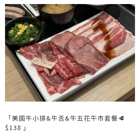
「美國牛小排&牛舌&牛五花午市套餐🥩
$138 」