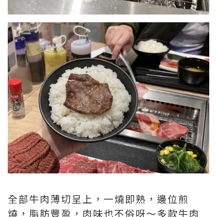
全部牛肉薄切呈上，一燒即熟，邊位煎
燒，脂肪豐盈，肉味也不俗呀～多款牛肉