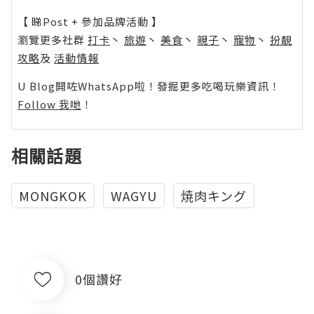
【 睇Post + 參加品牌活動 】
瀏覽更多社群
打卡
丶
旅遊
丶
美食
丶
親子
丶
寵物
丶
扮靚
攻略
及
活動情報
U Blog開咗WhatsApp啦！發掘更多吃喝玩樂資訊！
Follow 我哋
！
相關話題
MONGKOK
WAGYU
焼肉キング
0個讚好