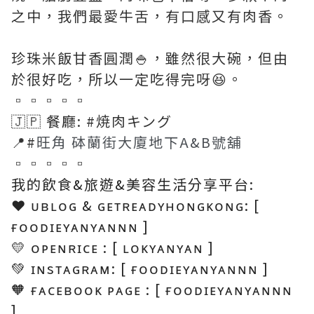
之中，我們最愛牛舌，有口感又有肉香。
珍珠米飯甘香圓潤🍚，雖然很大碗，但由
於很好吃，所以一定吃得完呀😆。
▫▫▫▫▫
🇯🇵 餐廳
: #焼肉キング
📍#
旺角 砵蘭街大廈地下A&B號舖
▫▫▫▫▫
我的飲食&旅遊&美容生活分享平台:
❤️ ᴜʙʟᴏɢ & ɢᴇᴛʀᴇᴀᴅʏʜᴏɴɢᴋᴏɴɢ: [
ғᴏᴏᴅɪᴇʏᴀɴʏᴀɴɴɴ ]
💛 ᴏᴘᴇɴʀɪᴄᴇ : [ ʟᴏᴋʏᴀɴʏᴀɴ ]
💚 ɪɴsᴛᴀɢʀᴀᴍ: [ ғᴏᴏᴅɪᴇʏᴀɴʏᴀɴɴɴ ]
🧡 ғᴀᴄᴇʙᴏᴏᴋ ᴘᴀɢᴇ : [ ғᴏᴏᴅɪᴇʏᴀɴʏᴀɴɴɴ
]