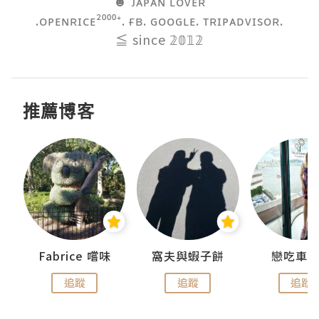
☻ ᴊᴀᴘᴀɴ ʟᴏᴠᴇʀ

.ᴏᴘᴇɴʀɪᴄᴇ²⁰⁰⁰⁺. ғʙ. ɢᴏᴏɢʟᴇ. ᴛʀɪᴘᴀᴅᴠɪsᴏʀ.

≦ since 𝟚𝟘𝟙𝟚
推薦博客
Fabrice 嚐味
窩夫與蝦子餅
戀吃車
追蹤
追蹤
追蹤