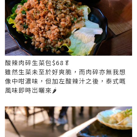
酸辣肉碎生菜包$68🥬
雖然生菜未至於好爽脆，而肉碎亦無我想
像中咁濃味，但加左酸辣汁之後，泰式嘅
風味即時岀曬來🌶