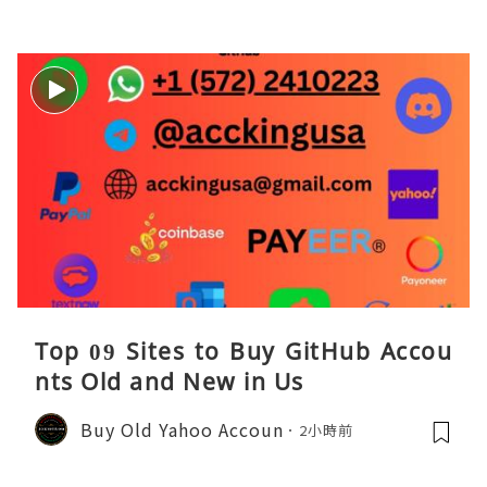
Top 09 Sites to Buy GitHub Accou
nts Old and New in Us
Buy Old Yahoo Accoun
2小時前