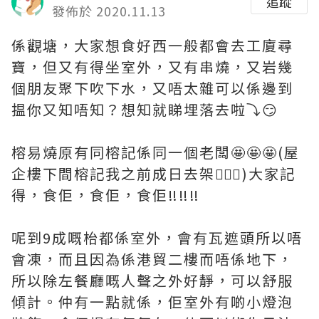
追蹤
發佈於 2020.11.13
係觀塘，大家想食好西一般都會去工廈尋
寶，但又有得坐室外，又有串燒，又岩幾
個朋友聚下吹下水，又唔太雜可以係邊到
揾你又知唔知？想知就睇埋落去啦⤵️😏
榕易燒原有同榕記係同一個老闆🤩🤩🤩(屋
企樓下間榕記我之前成日去架🙋🏻‍♀️)大家記
得，食佢，食佢，食佢‼️‼️‼️
呢到9成嘅枱都係室外，會有瓦遮頭所以唔
會凍，而且因為係港貿二樓而唔係地下，
所以除左餐廳嘅人聲之外好靜，可以舒服
傾計。仲有一點就係，佢室外有啲小燈泡