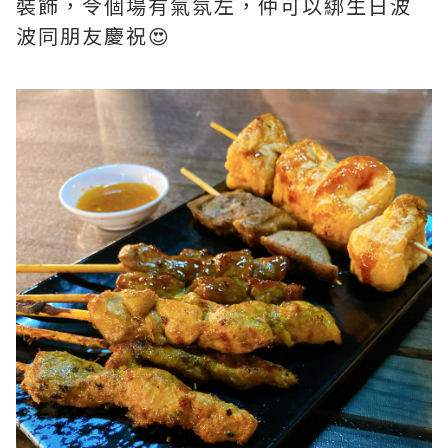
裝飾，令個場有氣氛左，仲可以綁生日波
波同朋友慶祝😍