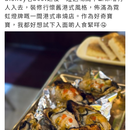
人入去，裝修行懷舊港式風格，佈滿為霓
虹燈牌嘅一間港式串燒店。作為好奇寶
寶，我都好想試下入面啲人食緊咩🤤