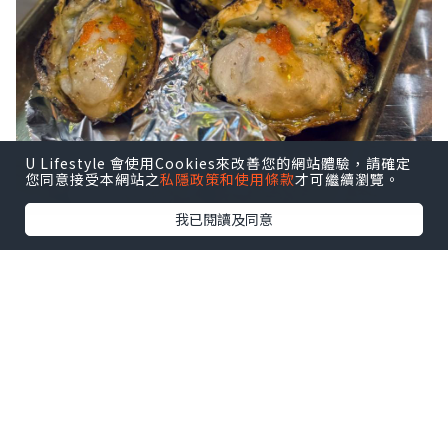
U Lifestyle 會使用Cookies來改善您的網站體驗，請確定
您同意接受本網站之
私隱政策和使用條款
才可繼續瀏覽。
我已閱讀及同意
/燒蠔$68-半打/
而家叫夠10串串燒+follow ig，就可以
+$68食半打燒蠔🈹🈹無試過呢度嘅燒蠔真
係唔好話來過，我宣布全銅鑼灣最好食嘅
燒蠔就係呢度！個醬同個蠔完美融合左，
口感上我覺得有creamy嘅感覺，
WHAT!!!!🦪