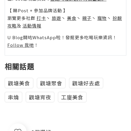
【 睇Post + 參加品牌活動 】
瀏覽更多社群
打卡
丶
旅遊
丶
美食
丶
親子
丶
寵物
丶
扮靚
攻略
及
活動情報
U Blog開咗WhatsApp啦！發掘更多吃喝玩樂資訊！
Follow 我哋
！
相關話題
觀塘美食
觀塘聚會
觀塘好去處
串燒
觀塘宵夜
工廈美食