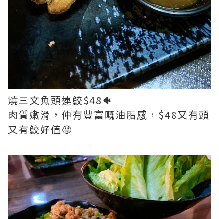
燒三文魚頭連鮫$48🐠
肉質嫩滑，仲有豐富嘅油脂感，$48又有頭
又有鮫好值🤤