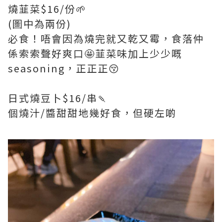
燒韮菜$16/份🌱
(圖中為兩份)
必食！唔會因為燒完就又乾又霉，食落仲
係索索聲好爽口🤩韮菜味加上少少嘅
seasoning，正正正😚
日式燒豆卜$16/串🍡
個燒汁/醬甜甜地幾好食，但硬左啲