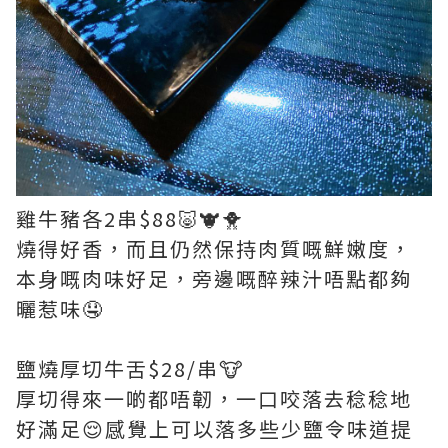
雞牛豬各2串$88🐷🐮🐥
燒得好香，而且仍然保持肉質嘅鮮嫩度，
本身嘅肉味好足，旁邊嘅醉辣汁唔點都夠
曬惹味🤤
鹽燒厚切牛舌$28/串🐮
厚切得來一啲都唔韌，一口咬落去稔稔地
好滿足😌感覺上可以落多些少鹽令味道提