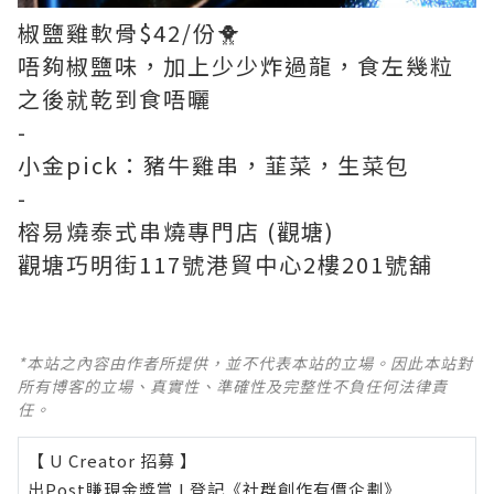
椒鹽雞軟骨$42/份🐥
唔夠椒鹽味，加上少少炸過龍，食左幾粒
之後就乾到食唔曬
-
小金pick：豬牛雞串，韮菜，生菜包
-
榕易燒泰式串燒專門店 (觀塘)
觀塘巧明街117號港貿中心2樓201號舖
*本站之內容由作者所提供，並不代表本站的立場。因此本站對
所有博客的立場、真實性、準確性及完整性不負任何法律責
任。
【 U Creator 招募 】
出Post賺現金獎賞 l
登記《社群創作有價企劃》