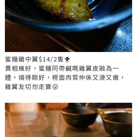
蜜糖雞中翼$14/2隻🐥
賣相幾好，蜜糖同帶鹹嘅雞翼皮融為一
體，燒得剛好，裡面肉質仲係又滑又嫩，
雞翼友切勿走寶😜