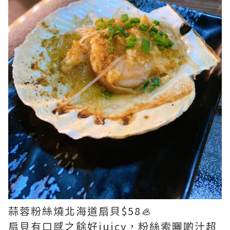
蒜蓉粉絲燒北海道扇貝$58🦪
扇貝有口感之餘好juicy，粉絲索曬啲汁超