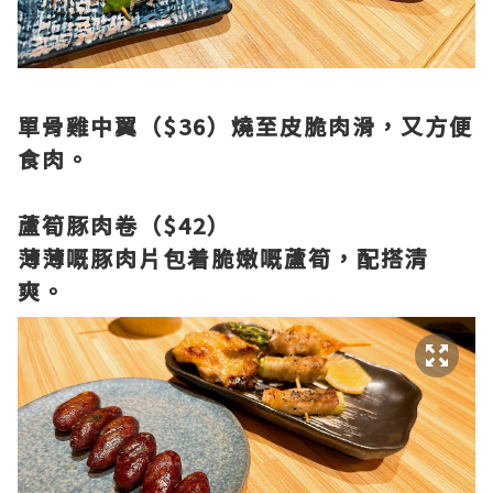
單骨雞中翼（$36）燒至皮脆肉滑，又方便
食肉。
蘆筍豚肉卷（$42）
薄薄嘅豚肉片包着脆嫩嘅蘆筍，配搭清
爽。