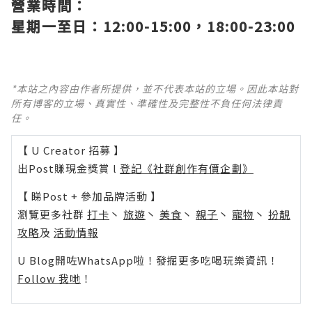
營業時間：
星期一至日：12:00-15:00，18:00-23:00
*本站之內容由作者所提供，並不代表本站的立場。因此本站對
所有博客的立場、真實性、準確性及完整性不負任何法律責
任。
【 U Creator 招募 】
出Post賺現金獎賞 l
登記《社群創作有價企劃》
【 睇Post + 參加品牌活動 】
瀏覽更多社群
打卡
丶
旅遊
丶
美食
丶
親子
丶
寵物
丶
扮靚
攻略
及
活動情報
U Blog開咗WhatsApp啦！發掘更多吃喝玩樂資訊！
Follow 我哋
！