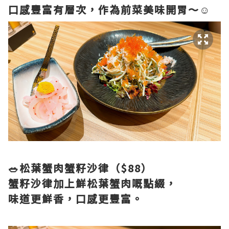
口感豐富有層次，作為前菜美味開胃～☺️
🥗松葉蟹肉蟹籽沙律（$88）
蟹籽沙律加上鮮松葉蟹肉嘅點綴，
味道更鮮香，口感更豐富。