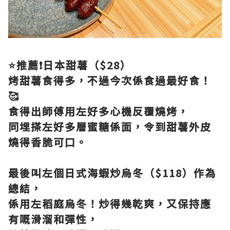
⭐️推薦❗日本甜薯（$28）
烤甜薯食得多，不過今次係食過最好食！
🥰
食得出師傅用左好多心機反覆燒烤，
同埋搽左好多層蜜糖係面，令到甜薯外皮
燒得香脆可口。
最後叫左個日式海蝦炒烏冬（$118）作為
總結，
係用左稻庭烏冬！炒得幾乾爽，又保持應
有嘅滑溜和彈性，