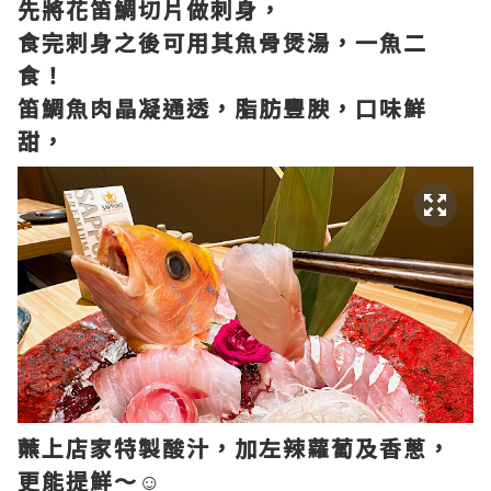
先將花笛鯛切片做刺身，
食完刺身之後可用其魚骨煲湯，一魚二
食！
笛鯛魚肉晶凝通透，脂肪豐腴，口味鮮
甜，
蘸上店家特製酸汁，加左辣蘿蔔及香蔥，
更能提鮮～☺️