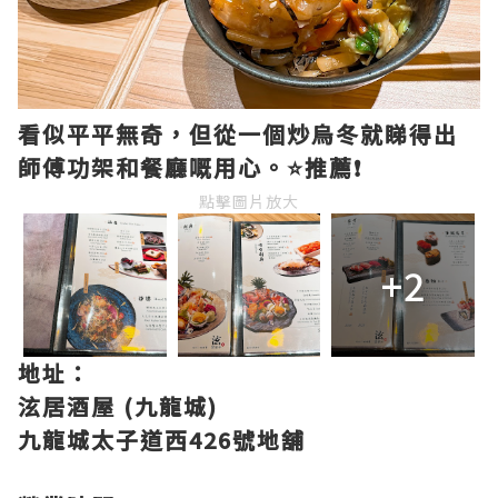
看似平平無奇，但從一個炒烏冬就睇得出
師傅功架和餐廳嘅用心。⭐️推薦❗
點擊圖片放大
+2
地址：
泫居酒屋 (九龍城)
九龍城太子道西426號地舖