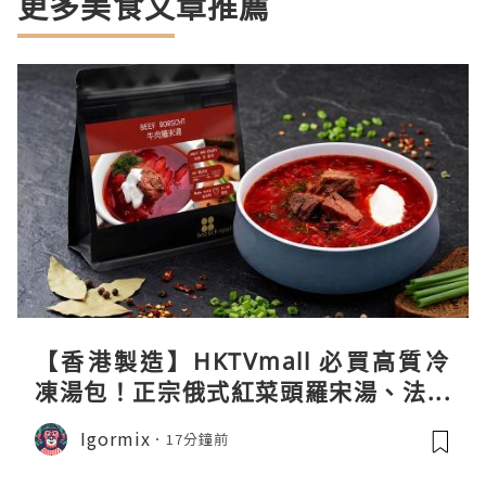
更多美食文章推薦
【香港製造】HKTVmall 必買高質冷
凍湯包！正宗俄式紅菜頭羅宋湯、法式
龍蝦濃湯與生酮膠原蛋白骨頭湯全攻略
Igormix
17分鐘前