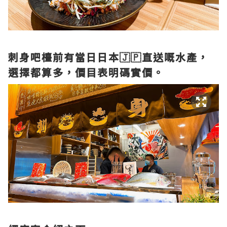
刺身吧檯前有當日日本🇯🇵直送嘅水產，
選擇都算多，價目表明碼實價。