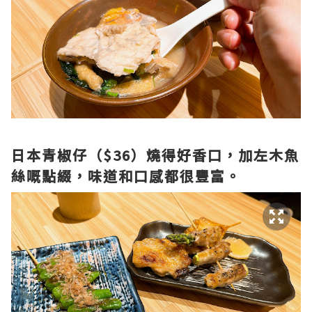
日本青椒仔（$36）燒得好香口，加左木魚
絲嘅點綴，味道和口感都很豐富。