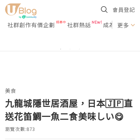
會員登記
社群創作有價企劃
社群熱話
成為U Creato
更多
美食
九龍城隱世居酒屋，日本🇯🇵直
送花笛鯛一魚二食美味しい😋
瀏覽次數:873