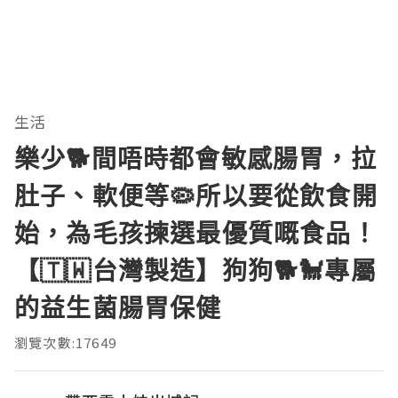
生活
樂少🐕間唔時都會敏感腸胃，拉
肚子、軟便等🦠所以要從飲食開
始，為毛孩揀選最優質嘅食品！
【🇹🇼台灣製造】狗狗🐕🐩專屬
的益生菌腸胃保健
瀏覽次數:17649