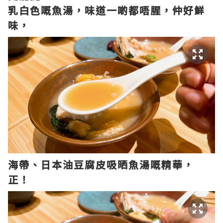
乳白色嘅魚湯，味道一啲都唔腥，仲好鮮
味，
海帶、日本油豆腐皮吸晒魚湯嘅精華，
正！