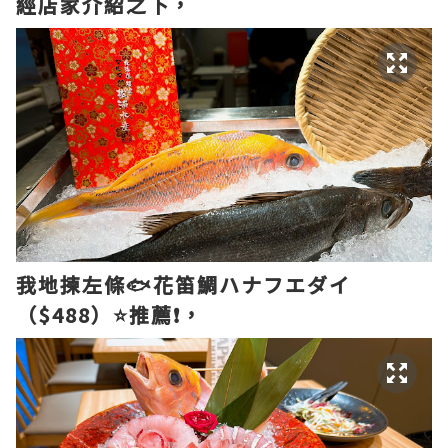
經店家介紹之下，
我地揀左條🐟花笛鯛ハナフエダイ
（$488）⭐️推薦❗，