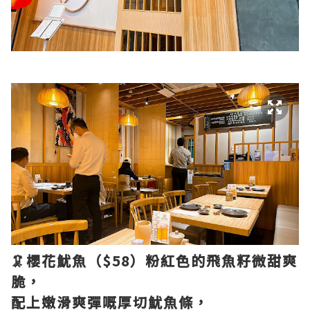
🦑櫻花魷魚（$58）粉紅色的飛魚籽微甜爽
脆，
配上嫩滑爽彈嘅厚切魷魚條，