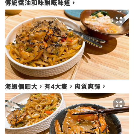
傳統醬油和味醂嘅味道，
海蝦個頭大，有4大隻，肉質爽彈，