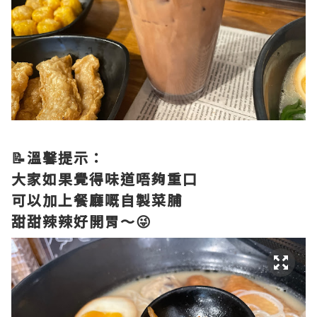
📝溫馨提示：
大家如果覺得味道唔夠重口
可以加上餐廳嘅自製菜脯
甜甜辣辣好開胃～😜