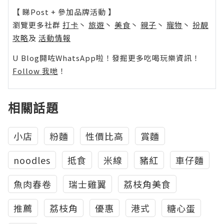
【 睇Post + 參加品牌活動 】
瀏覽更多社群
打卡
丶
旅遊
丶
美食
丶
親子
丶
寵物
丶
扮靚
攻略
及
活動情報
U Blog開咗WhatsApp啦！發掘更多吃喝玩樂資訊！
Follow 我哋
！
相關話題
小店
粉麵
性價比高
賞麵
noodles
抵食
米線
豬紅
車仔麵
魚肉春卷
瑞士雞翼
荔枝角美食
推薦
荔枝角
優惠
港式
糖心蛋