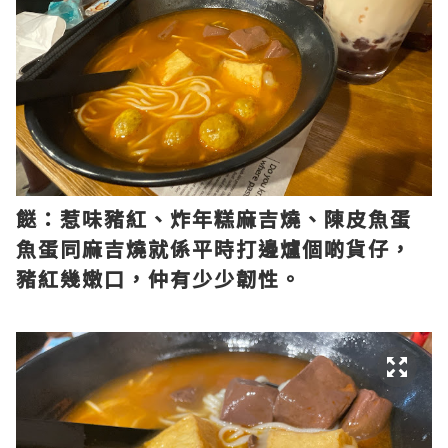
餸：惹味豬紅、炸年糕麻吉燒、陳皮魚蛋
魚蛋同麻吉燒就係平時打邊爐個啲貨仔，
豬紅幾嫩口，仲有少少韌性。