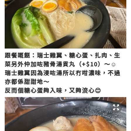
跟餐嘅餸：瑞士雞翼、糖心蛋、扎肉、生
菜另外仲加咗豬骨湯貢丸（+$10）～☺️
瑞士雞翼因為浸咗湯所以冇咁濃味，不過
亦都係甜甜地～
反而個糖心蛋夠入味，又夠流心😊