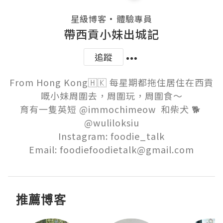
・
星級博客
體驗專員
帶西貢小妹出城記
追蹤
From Hong Kong🇭🇰 每星期都拖住居住在西貢
嘅小妹周圍去，周圍玩，周圍食～

育有一隻英短 @immochimeow  和柴犬 🐕 
@wuliloksiu

Instagram: foodie_talk

Email: foodiefoodietalk@gmail.com
推薦博客