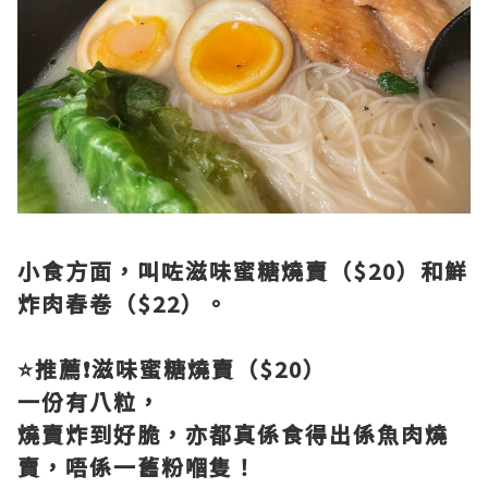
小食方面，叫咗滋味蜜糖燒賣（$20）和鮮
炸肉春卷（$22）。
⭐️推薦❗滋味蜜糖燒賣（$20）
一份有八粒，
燒賣炸到好脆，亦都真係食得出係魚肉燒
賣，唔係一舊粉嗰隻！