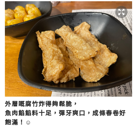
外層嘅腐竹炸得夠鬆脆，
魚肉餡餡料十足，彈牙爽口，成條春卷好
飽滿！☺️