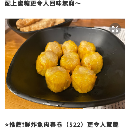
配上蜜糖更令人回味無窮～
⭐️推薦❗鮮炸魚肉春卷（$22）更令人驚艷