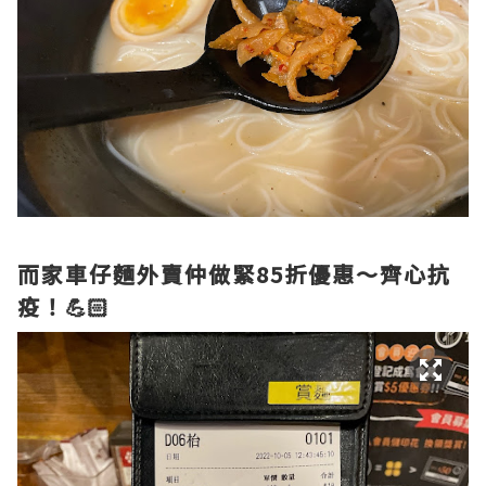
而家車仔麵外賣仲做緊85折優惠～齊心抗
疫！💪🏻