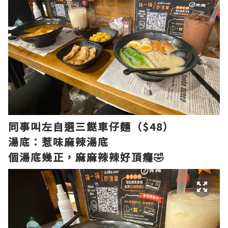
同事叫左自選三餸車仔麵（$48）
湯底：惹味麻辣湯底
個湯底幾正，麻麻辣辣好頂癮🤣