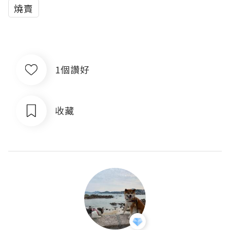
燒賣
1個讚好
收藏