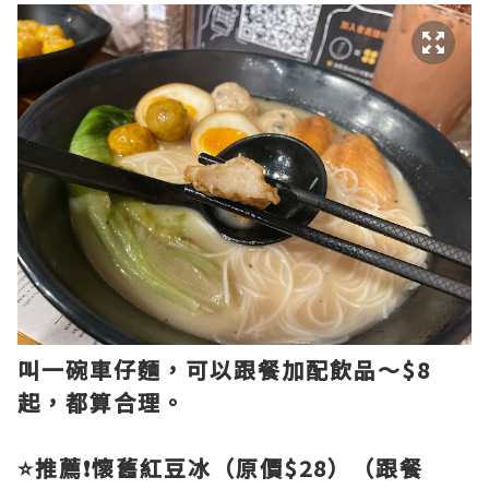
叫一碗車仔麵，可以跟餐加配飲品～$8
起，都算合理。
⭐️推薦❗懷舊紅豆冰（原價$28）（跟餐