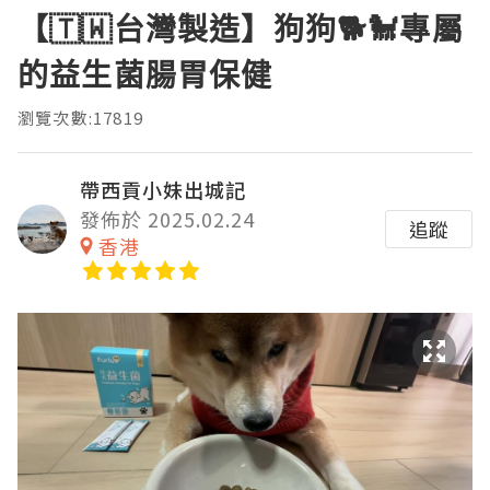
【🇹🇼台灣製造】狗狗🐕🐩專屬
的益生菌腸胃保健
瀏覽次數:17819
帶西貢小妹出城記
發佈於 2025.02.24
追蹤
香港