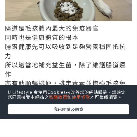
腸道是毛孩體內最大的免疫器官
同時也是健康體質的根本
腸胃健康先可以吸收到足夠營養穩固抵抗
力
所以適當地補充益生菌，除了維護腸道運
作
亦有助順暢排便，排走毒素並增強毛孩免
疫力
U Lifestyle 會使用Cookies來改善您的網站體驗，請確定
您同意接受本網站之
私隱政策和使用條款
才可繼續瀏覽。
我已閱讀及同意