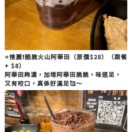
⭐️推薦❗酷脆火山阿華田（原價$28）（跟餐
+ $8）
阿華田夠濃，加埋阿華田脆脆，味道足，
又有咬口，真係好滿足🥰～