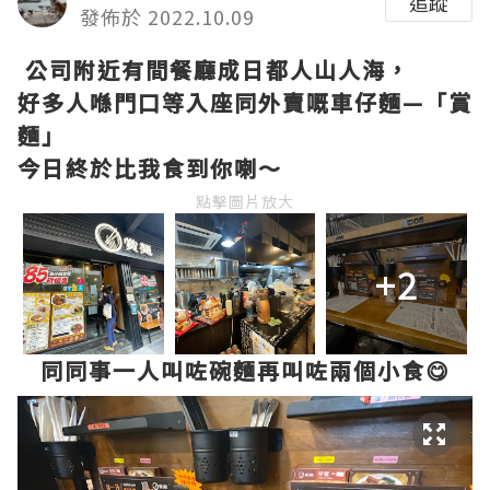
追蹤
發佈於 2022.10.09
公司附近有間餐廳成日都人山人海，
好多人喺門口等入座同外賣嘅車仔麵—「賞
麵」
今日終於比我食到你喇～
點擊圖片放大
+2
同同事一人叫咗碗麵再叫咗兩個小食😋