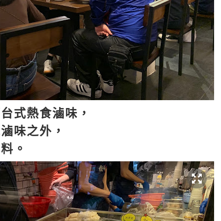
打台式熱食滷味，
嘅滷味之外，
配料。