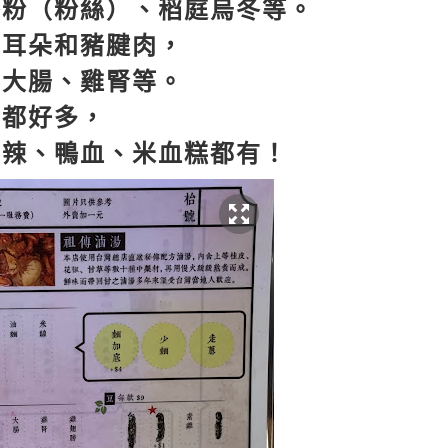
冬粉（粉絲）、稻庭烏冬等。
豬耳朵和豬腱肉，
、大腸、雞腎等。
擇都好多，
不辣、鴨血、米血糕都有！