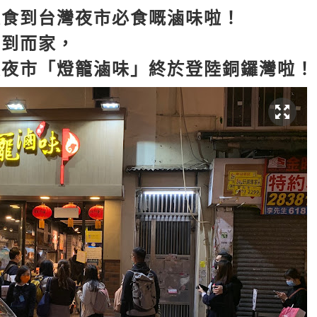
以食到台灣夜市必食嘅滷味啦！
等到而家，
大夜市「燈籠滷味」終於登陸銅鑼灣啦！