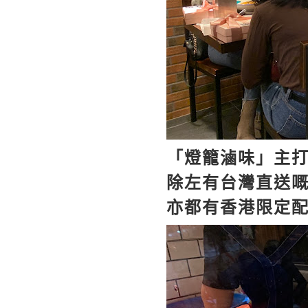
「燈籠滷味」主
除左有台灣直送
亦都有香港限定