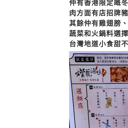
仲有香港限定嘅
肉方面有店招牌
其餘仲有雞翅膀
蔬菜和火鍋料選
台灣地道小食甜