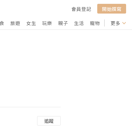
會員登記
開始撰寫
食
旅遊
女生
玩樂
親子
生活
寵物
行山
更多
打卡
追蹤