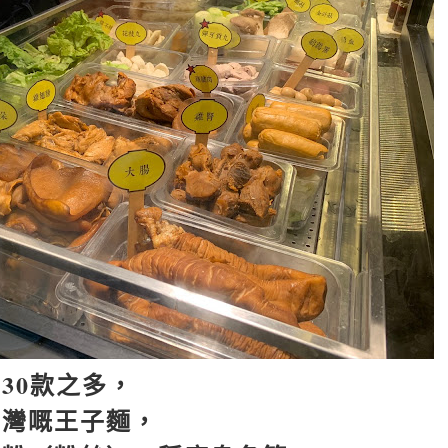
有
30
款之多，
台灣嘅王子麵，