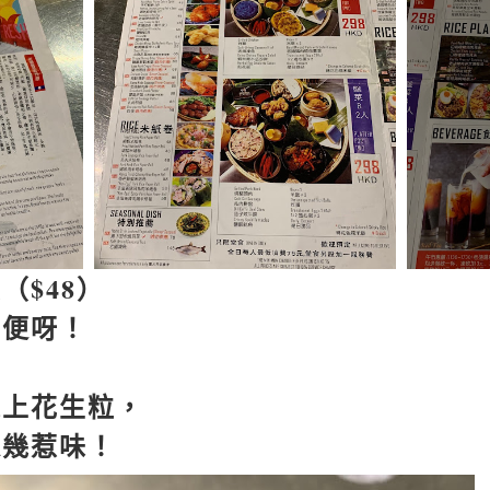
翼（
$48
）
方便呀！
灑上花生粒，
辣幾惹味！