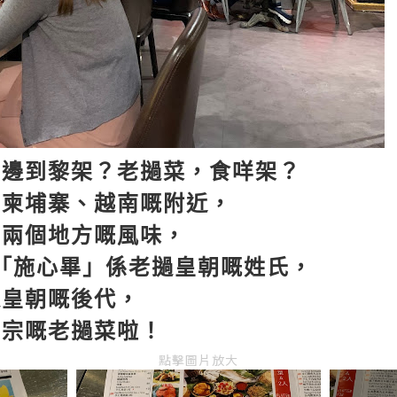
？邊到黎架？老撾菜，食咩架？
、柬埔寨、越南嘅附近，
呢兩個地方嘅風味，
「施心畢」係老撾皇朝嘅姓氏，
撾皇朝嘅後代，
正宗嘅老撾菜啦！
點擊圖片放大