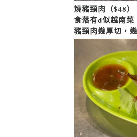
燒豬頸肉（
$48
）
食落有
d
似越南菜
豬頸肉幾厚切，