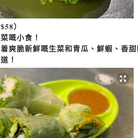
（
$58
）
南菜嘅小食！
包着爽脆新鮮嘅生菜和青瓜、鮮蝦、香甜
味道！