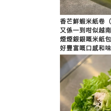
香芒鮮蝦米紙卷
又係一到咁似越
煙煙銀銀嘅米紙
好豐富嘅口感和