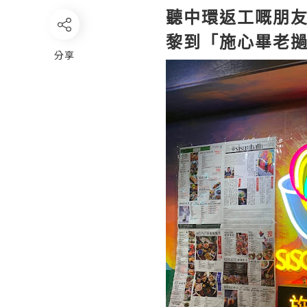
聽中環返工嘅朋
黎到「施心畢老撾
分享