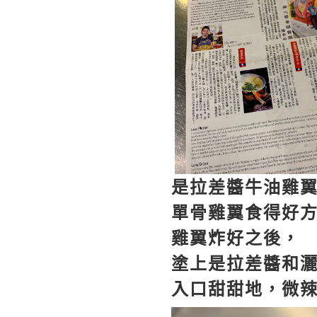
是拉差醬牛油雞
單骨雞翼食得好
雞翼炸好之後，
塗上是拉差醬和
入口甜甜地，微