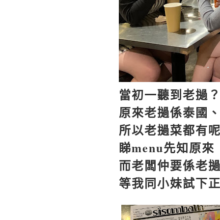
當初一聽到老撾
原來老撾係泰國
所以老撾菜都有
睇
menu
先知原來
而老闆仲要係老
等我同小妹試下