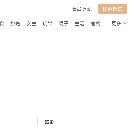
會員登記
開始撰寫
食
旅遊
女生
玩樂
親子
生活
寵物
行山
更多
打卡
追蹤