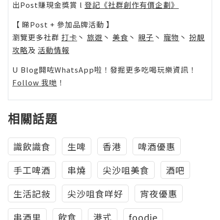
出Post賺現金獎賞 l
登記《社群創作有價企劃》
【 睇Post + 參加品牌活動 】
瀏覽更多社群
打卡
丶
旅遊
丶
美食
丶
親子
丶
寵物
丶
扮靚
攻略
及
活動情報
U Blog開咗WhatsApp啦！發掘更多吃喝玩樂資訊！
Follow 我哋
！
相關話題
識飲識食
生啤
香港
啤酒優惠
手工啤酒
串燒
尖沙咀美食
酒吧
生活記敍
尖沙咀食咩好
宵夜優惠
串酒里
飲食
港式
foodie