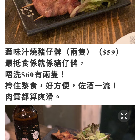
惹味汁燒豬仔髀（兩隻）（
$59
）
最抵食係就係豬仔髀，
唔洗
$60
有兩隻！
拎住黎食，好方便，佐酒一流！
肉質都算爽滑。