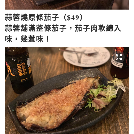
蒜蓉燒原條茄子（
$49
）
蒜蓉舖滿整條茄子，茄子肉軟綿入
味，幾惹味！