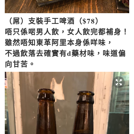
（屌）支裝手工啤酒（
$78
）
唔只係啱男人飲，女人飲完都補身！
雖然唔知東革阿里本身係咩味，
不過飲落去確實有
d
藥材味，味道偏
向甘苦。