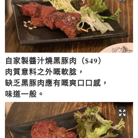
自家製醬汁燒黑豚肉（
$49
）
肉質意料之外嘅軟腍，
缺乏黑豚肉應有嘅爽口口感，
味道一般。