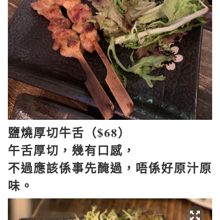
鹽燒厚切牛舌（
$68
）
午舌厚切，幾有口感，
不過應該係事先醃過，唔係好原汁原
味。