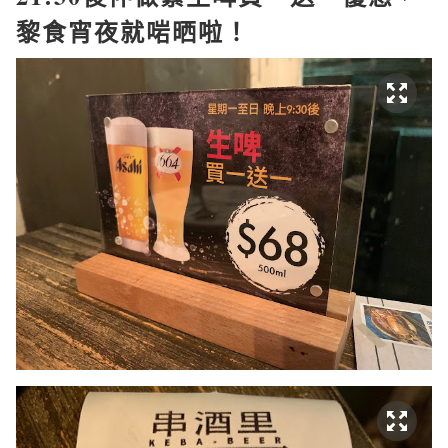
黎食宵夜就啱晒啦！