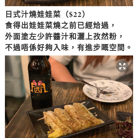
日式汁燒娃娃菜（
$22
）
食得出娃娃菜燒之前已經烚過，
外面塗左少許醬汁和灑上孜然粉，
不過唔係好夠入味，有進步嘅空間。