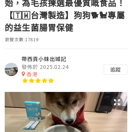
始，為毛孩揀選最優質嘅食品！
【🇹🇼台灣製造】狗狗🐕🐩專屬
的益生菌腸胃保健
瀏覽次數:17819
帶西貢小妹出城記
發佈於 2025.02.24
追蹤
香港