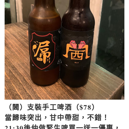
（閪）支裝手工啤酒（
$78
）
當歸味突出，甘中帶甜，不錯！
21:30
後仲做緊生啤買一送一優惠，