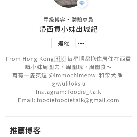
・
星級博客
體驗專員
帶西貢小妹出城記
追蹤
From Hong Kong🇭🇰 每星期都拖住居住在西貢
嘅小妹周圍去，周圍玩，周圍食～

育有一隻英短 @immochimeow  和柴犬 🐕 
@wuliloksiu

Instagram: foodie_talk

Email: foodiefoodietalk@gmail.com
推薦博客