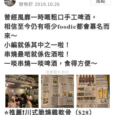
追蹤
發佈於 2019.10.26
曾經風靡一時嘅粗口手工啤酒，
相信至今仍有唔少
foodie
都會慕名而
來～
小編就係其中之一啦！
串燒最啱就係佐酒啦！
一啖串燒一啖啤酒，食得方便～
點擊圖片放大
⭐️
推薦
❗️
川式脆燒雞軟骨（
$28
）