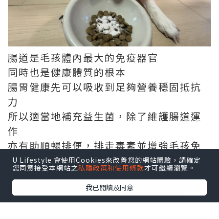
腸道是毛孩體內最大的免疫器官
同時也是健康體質的根本
腸胃健康先可以吸收到足夠營養穩固抵抗
力
所以適當地補充益生菌，除了維護腸道運
作
亦有助順暢排便，排走毒素並增強毛孩免
疫力
U Lifestyle 會使用Cookies來改善您的網站體驗，請確定
您同意接受本網站之
私隱政策和使用條款
才可繼續瀏覽。
我已閱讀及同意