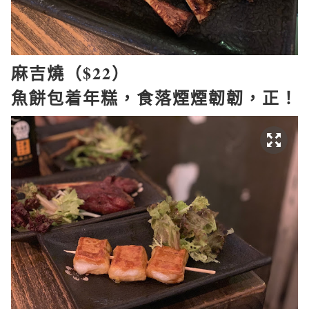
麻吉燒（
$22
）
魚餅包着年糕
，食落
煙煙韌韌，正！