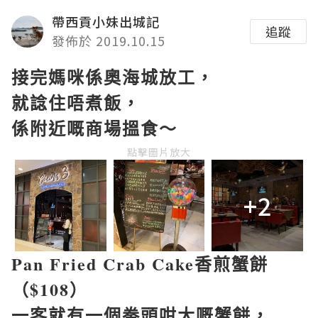
帶西貢小妹出城記
追蹤
發佈於 2019.10.15
接完媽咪係奧海城放工，
就諗住唔煮飯，
係附近嘅商場搵食～
點擊圖片放大
+2
Pan Fried Crab Cake
香煎蟹餅
（
$108
）
一客就有一個拳頭咁大嘅蟹餅，