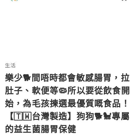
理。通过直观的可视化数据，它将抽象
的性能问题具象化为代码行号。对于一
名追求卓越的Java
生活
樂少🐕間唔時都會敏感腸胃，拉
肚子、軟便等🦠所以要從飲食開
始，為毛孩揀選最優質嘅食品！
【🇹🇼台灣製造】狗狗🐕🐩專屬
的益生菌腸胃保健