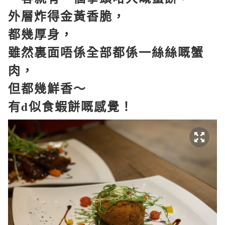
外層炸得金黃香脆，
都幾厚身，
雖然裏面唔係全部都係一絲絲嘅蟹
肉，
但都幾鮮香～
有
d
似食蝦餅嘅感覺！