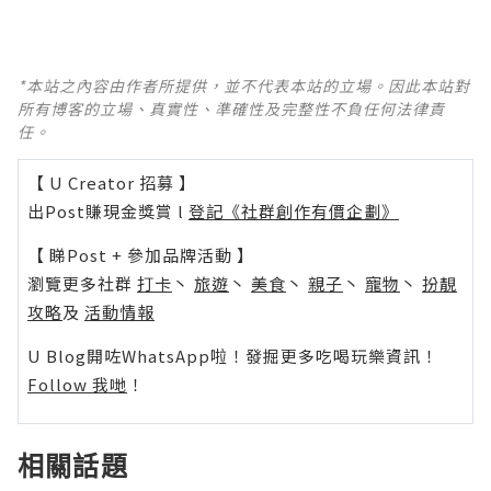
*本站之內容由作者所提供，並不代表本站的立場。因此本站對
所有博客的立場、真實性、準確性及完整性不負任何法律責
任。
【 U Creator 招募 】
出Post賺現金獎賞 l
登記《社群創作有價企劃》
【 睇Post + 參加品牌活動 】
瀏覽更多社群
打卡
丶
旅遊
丶
美食
丶
親子
丶
寵物
丶
扮靚
攻略
及
活動情報
U Blog開咗WhatsApp啦！發掘更多吃喝玩樂資訊！
Follow 我哋
！
相關話題