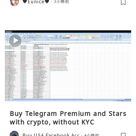
♥Eunice♥
3小時前
Buy Telegram Premium and Stars
with crypto, without KYC
Buy USA Facebook Acc
4小時前