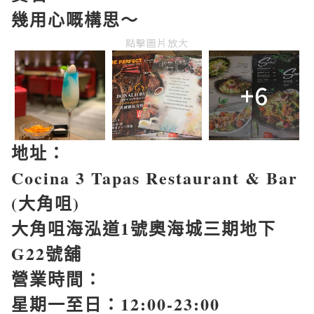
幾用心嘅構思～
點擊圖片放大
+6
地址：
Cocina 3 Tapas Restaurant & Bar
(
大角咀
)
大角咀海泓道
1
號奧海城三期地下
G22
號舖
營業時間：
星期一至日：
12:00-23:00