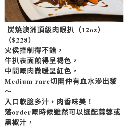
炭燒澳洲頂級肉眼扒（
12oz
）
（
$228
）
火侯控制得不錯，
牛扒表面煎得呈褐色，
中間嘅肉微暖呈紅色，
Medium rare
切開仲有血水滲出黎
～
入口軟腍多汁，肉香味美！
落
order
嘅時候雖然可以選配蒜蓉或
黑椒汁，