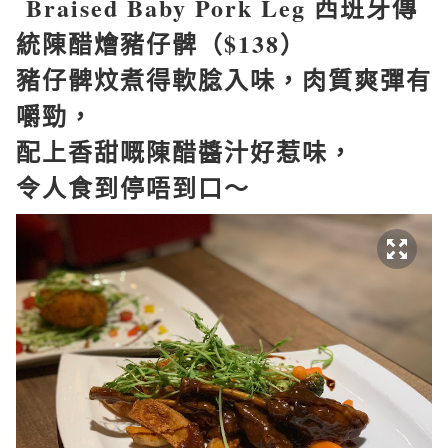
Braised Baby Pork Leg
西班牙傳
統陳醋燴豬仔髀（
$138
）
豬仔髀炆煮得軟腍入味，肉質爽彈有
嚼勁，
配上香甜嘅陳醋醬汁好惹味，
令人食到停唔到口～