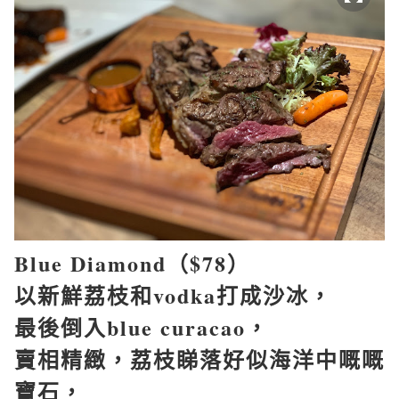
Blue Diamond
（
$78
）
以新鮮荔枝和
vodka
打成沙冰，
最後倒入
blue curacao
，
賣相精緻，荔枝睇落好似海洋中嘅嘅
寶石，