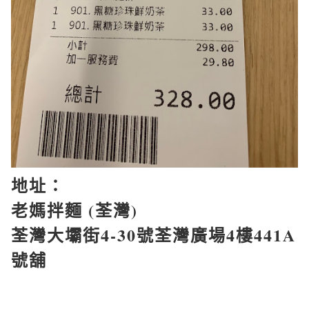
地址：
老媽拌麵
(
荃灣
)
荃灣大壩街
4-30
號荃灣廣場
4
樓
441A
號舖