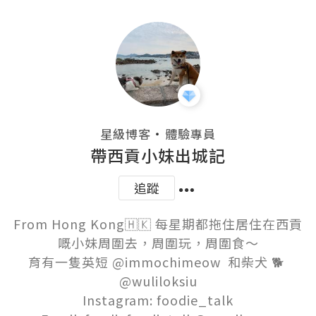
・
星級博客
體驗專員
帶西貢小妹出城記
追蹤
From Hong Kong🇭🇰 每星期都拖住居住在西貢
嘅小妹周圍去，周圍玩，周圍食～

育有一隻英短 @immochimeow  和柴犬 🐕 
@wuliloksiu

Instagram: foodie_talk
