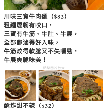
川味三寶牛肉麵（$82）
粗麵煙韌有咬口，
三寶有牛筋、牛肚、牛展，
全部都滷得好入味，
牛筋炆得軟腍又不失嚼勁，
牛展爽脆味美！
點擊圖片放大
酥炸甜不辣（$32）