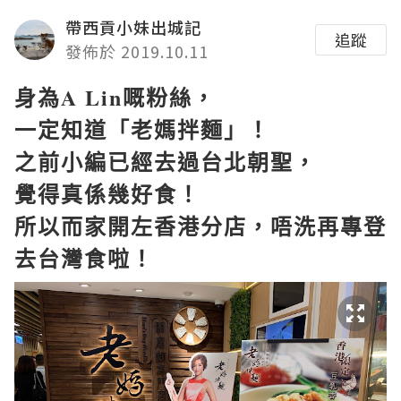
帶西貢小妹出城記
追蹤
發佈於 2019.10.11
身為A Lin嘅粉絲，
一定知道「老媽拌麵」！
之前小編已經去過台北朝聖，
覺得真係幾好食！
所以而家開左香港分店，唔洗再專登
去台灣食啦！