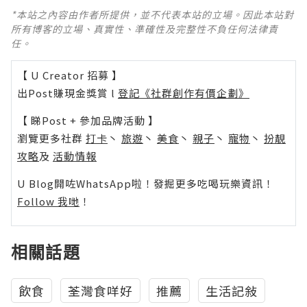
*本站之內容由作者所提供，並不代表本站的立場。因此本站對
所有博客的立場、真實性、準確性及完整性不負任何法律責
任。
【 U Creator 招募 】
出Post賺現金獎賞 l
登記《社群創作有價企劃》
【 睇Post + 參加品牌活動 】
瀏覽更多社群
打卡
丶
旅遊
丶
美食
丶
親子
丶
寵物
丶
扮靚
攻略
及
活動情報
U Blog開咗WhatsApp啦！發掘更多吃喝玩樂資訊！
Follow 我哋
！
相關話題
飲食
荃灣食咩好
推薦
生活記敍