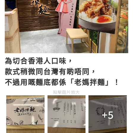
為切合香港人口味，
款式稍微同台灣有啲唔同，
不過用嘅麵底都係「老媽拌麵」！
點擊圖片放大
+5