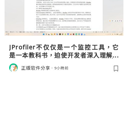
JProfiler不仅仅是一个监控工具，它
是一本教科书，迫使开发者深入理解JV
M的内存模型、垃圾回收机制和并发原
正版软件分享
9小時前
理。通过直观的可视化数据，它将抽象
的性能问题具象化为代码行号。对于一
名追求卓越的Java