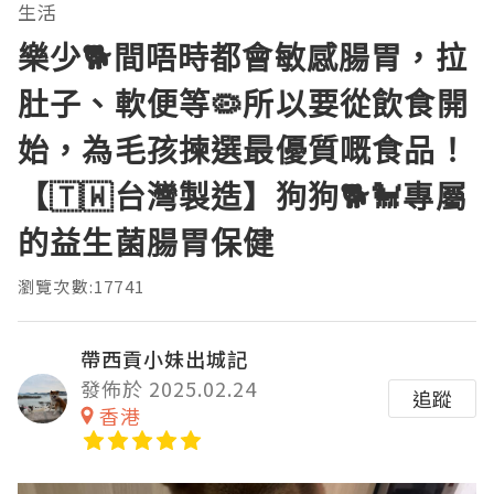
生活
樂少🐕間唔時都會敏感腸胃，拉
肚子、軟便等🦠所以要從飲食開
始，為毛孩揀選最優質嘅食品！
【🇹🇼台灣製造】狗狗🐕🐩專屬
的益生菌腸胃保健
瀏覽次數:17741
帶西貢小妹出城記
發佈於 2025.02.24
追蹤
香港