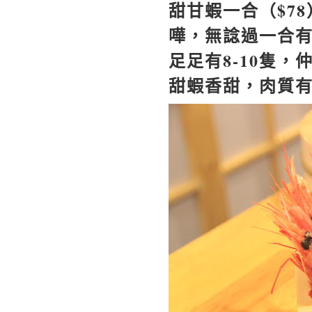
甜甘蝦一合（
$78
嘩，無諗過一合
足足有
8-10
隻，
甜蝦香甜，肉質