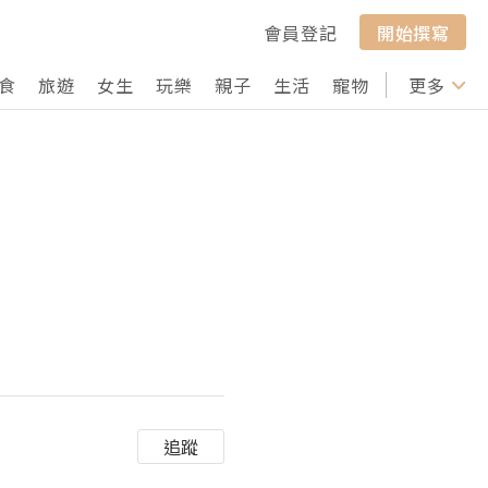
會員登記
開始撰寫
食
旅遊
女生
玩樂
親子
生活
寵物
行山
更多
打卡
追蹤