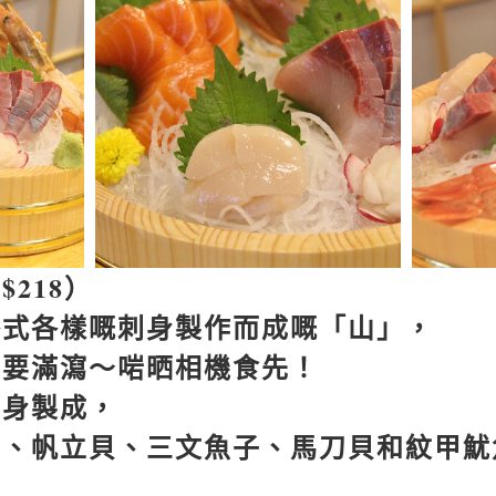
（
$218
）
各式各樣嘅刺身製作而成嘅「山」，
多要滿瀉～啱晒相機食先！
刺身製成，
貝、帆立貝、三文魚子、馬刀貝
和紋甲魷