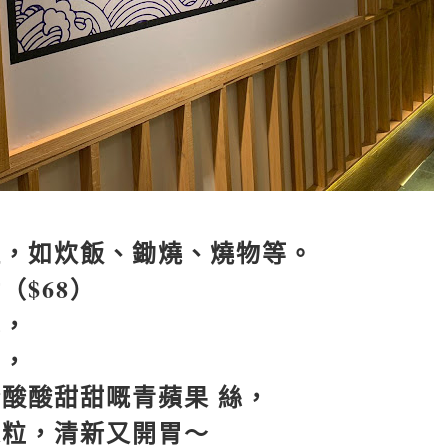
，
理，如炊飯、鋤燒、燒物等。
律（
$68
）
見，
山，
酸酸甜甜嘅青蘋果 絲，
果粒，清新又開胃～