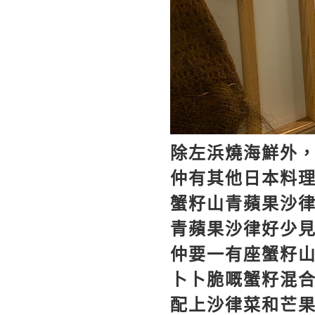
除左浜燒海鮮外
仲有其他日本料
蟹籽山青蘋果沙
青蘋果沙律好少
仲要一有座蟹籽
卜卜脆嘅蟹籽混合
配上沙律菜和芒