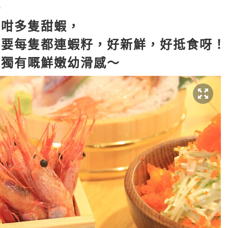
）
有咁多隻甜蝦，
仲要每隻都連蝦籽，好新鮮，好抵食呀！
有獨有嘅鮮嫩幼滑感～