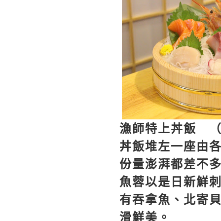
漁師特上丼飯 
丼飯堆左一座由
份量澎湃都差不
魚蓉以是日新鮮
有吞拿魚、北寄
滑鮮美。