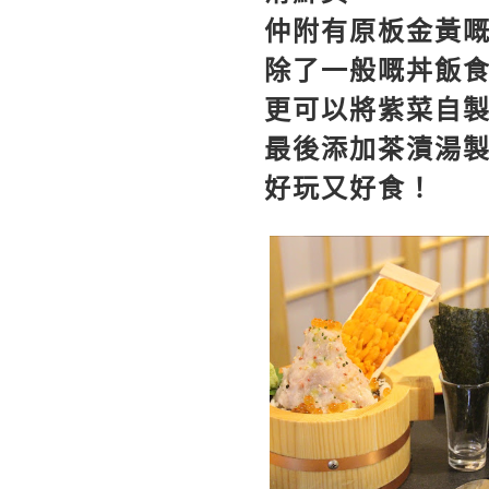
仲附有原板金黃
除了一般嘅丼飯
更可以將紫菜自
最後添加茶漬湯
好玩又好食！