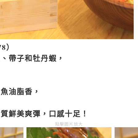
78
）
魚、帶子和牡丹蝦，
，魚油脂香，
肉質鮮美爽彈，口感十足！
點擊圖片放大