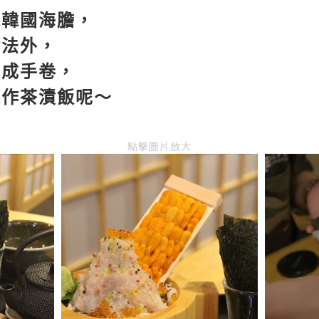
嘅韓國海膽，
食法外，
製成手卷，
製作茶漬飯呢～
點擊圖片放大