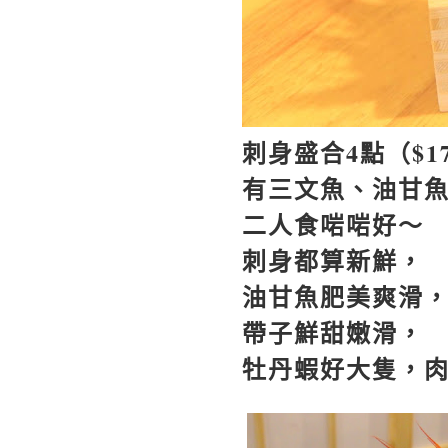
刺身盛合
4
點（
$1
有三文魚、油甘
二人食啱啱好～
刺身都算新鮮，
油甘魚肥美爽滑
帶子鮮甜嫩滑，
牡丹蝦好大隻，