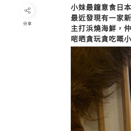
小妹最鐘意食日
最近發現有一家
分享
主打
浜燒海鮮
，
啱晒貪玩貪吃嘅