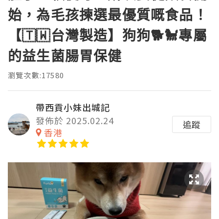
始，為毛孩揀選最優質嘅食品！
【🇹🇼台灣製造】狗狗🐕🐩專屬
的益生菌腸胃保健
瀏覽次數:17580
帶西貢小妹出城記
發佈於 2025.02.24
追蹤
香港