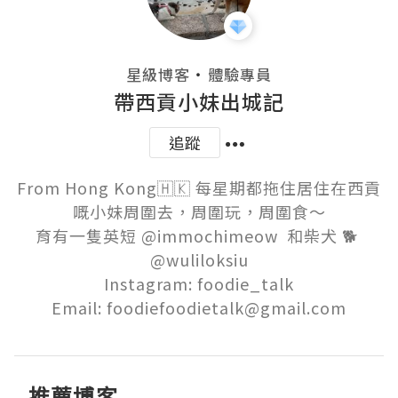
・
星級博客
體驗專員
帶西貢小妹出城記
追蹤
From Hong Kong🇭🇰 每星期都拖住居住在西貢
嘅小妹周圍去，周圍玩，周圍食～

育有一隻英短 @immochimeow  和柴犬 🐕 
@wuliloksiu

Instagram: foodie_talk

Email: foodiefoodietalk@gmail.com
推薦博客