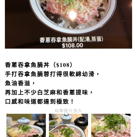
香蔥吞拿魚腩丼（$108）
手打吞拿魚腩蓉打得很軟綿幼滑，
魚油香溢，
再加上不少白芝麻和香蔥提味，
口感和味道都達到極致！
點擊圖片放大