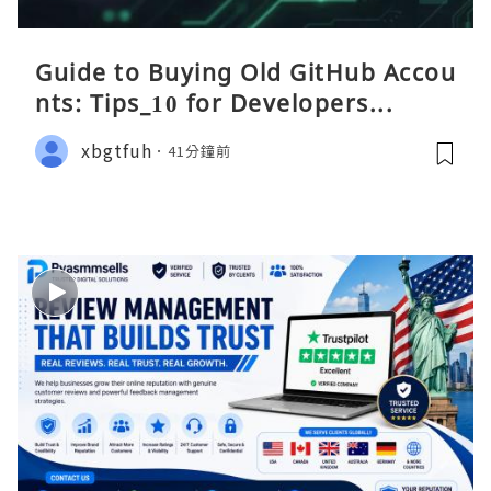
Guide to Buying Old GitHub Accou
nts: Tips_10 for Developers...
xbgtfuh
41分鐘前