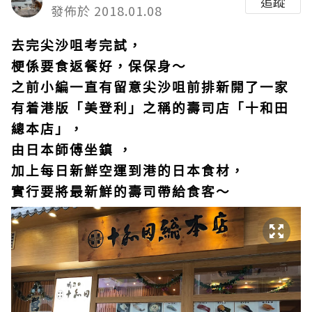
追蹤
發佈於 2018.01.08
去完尖沙咀考完試，
梗係要食返餐好，保保身～
之前小編一直有留意尖沙咀前排新開了一家
有着港版「美登利」之稱的壽司店「十和田
總本店」，
由日本師傅坐鎮 ，
加上每日新鮮空運到港的日本食材，
實行要將最新鮮的壽司帶給食客～