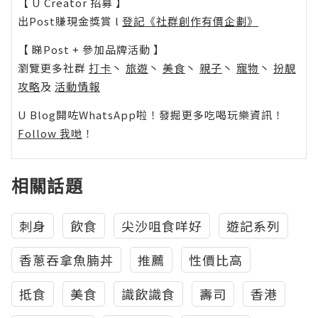
【 U Creator 招募 】
出Post賺現金獎賞 l
登記《社群創作有價企劃》
【 睇Post + 參加品牌活動 】
瀏覽更多社群
打卡
丶
旅遊
丶
美食
丶
親子
丶
寵物
丶
扮靚
攻略
及
活動情報
U Blog開咗WhatsApp啦！發掘更多吃喝玩樂資訊！
Follow 我哋
！
相關話題
刺身
飲食
尖沙咀食咩好
遊記系列
香蔥吞拿魚腩丼
推薦
性價比高
抵食
美食
識飲識食
壽司
香港