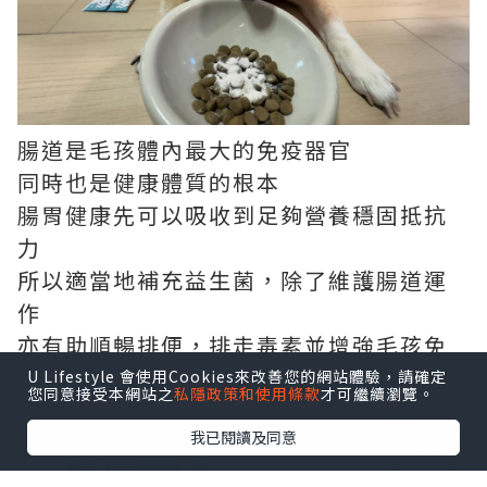
腸道是毛孩體內最大的免疫器官
同時也是健康體質的根本
腸胃健康先可以吸收到足夠營養穩固抵抗
力
所以適當地補充益生菌，除了維護腸道運
作
亦有助順暢排便，排走毒素並增強毛孩免
疫力
U Lifestyle 會使用Cookies來改善您的網站體驗，請確定
您同意接受本網站之
私隱政策和使用條款
才可繼續瀏覽。
我已閱讀及同意