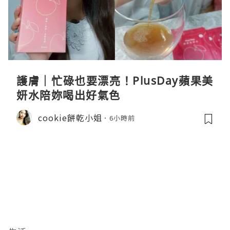
護膚｜忙碌也要漂亮！PlusDay蘋果美
妍水陪妳喝出好氣色
cookie餅乾小姐
6小時前