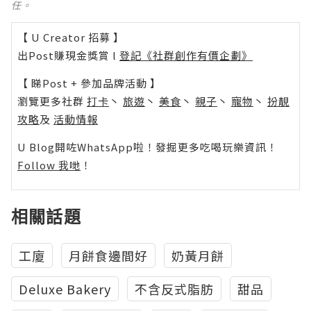
任。
【 U Creator 招募 】
出Post賺現金獎賞 l
登記《社群創作有價企劃》
【 睇Post + 參加品牌活動 】
瀏覽更多社群
打卡
丶
旅遊
丶
美食
丶
親子
丶
寵物
丶
扮靚
攻略
及
活動情報
U Blog開咗WhatsApp啦！發掘更多吃喝玩樂資訊！
Follow 我哋
！
相關話題
工廈
月餅食邊間好
奶黃月餅
Deluxe Bakery
不含反式脂肪
甜品