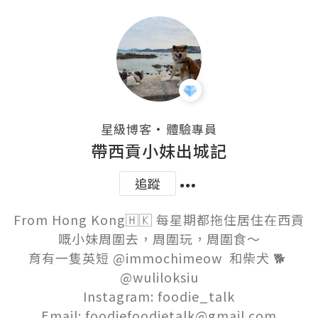
・
星級博客
體驗專員
帶西貢小妹出城記
追蹤
From Hong Kong🇭🇰 每星期都拖住居住在西貢
嘅小妹周圍去，周圍玩，周圍食～

育有一隻英短 @immochimeow  和柴犬 🐕 
@wuliloksiu

Instagram: foodie_talk

Email: foodiefoodietalk@gmail.com