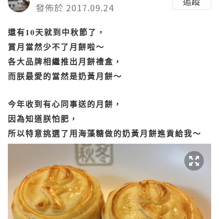
追蹤
發佈於 2017.09.24
還有
10
天就到中秋節了，
賞月當然少不了月餅啦～
各大品牌相繼推出月餅禮盒，
而朕最愛的當然是奶黃月餅～
今年收到有心同事送的月餅，
因為知道朕怕肥，
所以特意挑選了用海藻糖做的奶黃月餅進貢給我～