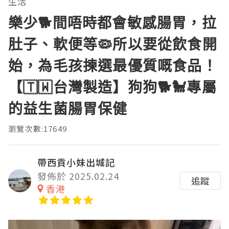
生活
樂少🐕間唔時都會敏感腸胃，拉
肚子、軟便等🦠所以要從飲食開
始，為毛孩揀選最優質嘅食品！
【🇹🇼台灣製造】狗狗🐕🐩專屬
的益生菌腸胃保健
瀏覽次數:17649
帶西貢小妹出城記
發佈於 2025.02.24
追蹤
香港