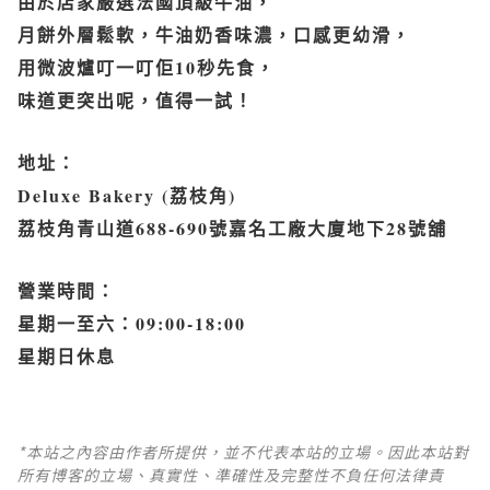
由於店家嚴選法國頂級牛油，
月餅外層鬆軟，牛油奶香味濃，口感更幼滑，
用微波爐叮一叮佢
10
秒先食，
味道更突出呢，值得一試！
地址：
Deluxe Bakery (
荔枝角
)
荔枝角青山道
688-690
號嘉名工廠大廈地下
28
號舖
營業時間：
星期一至六：
09:00-18:00
星期日休息
*本站之內容由作者所提供，並不代表本站的立場。因此本站對
所有博客的立場、真實性、準確性及完整性不負任何法律責