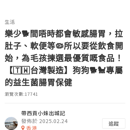
生活
樂少🐕間唔時都會敏感腸胃，拉
肚子、軟便等🦠所以要從飲食開
始，為毛孩揀選最優質嘅食品！
【🇹🇼台灣製造】狗狗🐕🐩專屬
的益生菌腸胃保健
瀏覽次數:17741
帶西貢小妹出城記
發佈於 2025.02.24
追蹤
香港