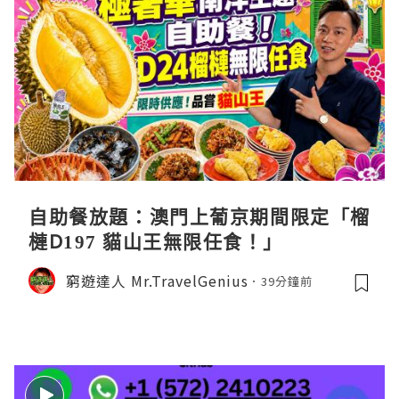
自助餐放題：澳門上葡京期間限定「榴
槤D197 貓山王無限任食！」
窮遊達人 Mr.TravelGenius
39分鐘前