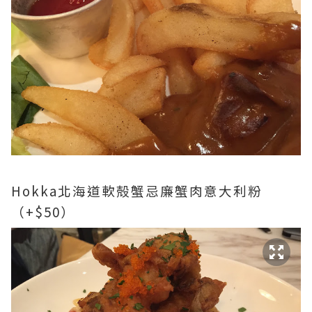
Hokka北海道軟殻蟹忌廉蟹肉意大利粉
（+$50）