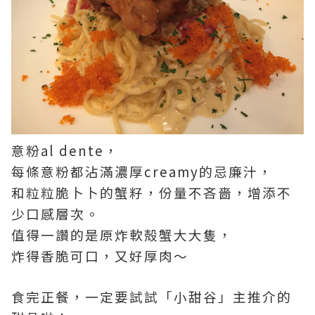
意粉al dente，
每條意粉都沾滿濃厚creamy的忌廉汁，
和粒粒脆卜卜的蟹籽，份量不吝嗇，增添不
少口感層次。
值得一讚的是原炸軟殻蟹大大隻，
炸得香脆可口，又好厚肉～
食完正餐，一定要試試「小甜谷」主推介的