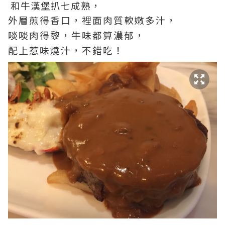
和牛漢堡扒七成熟，
外層煎得香口，裡面肉質軟嫩多汁，
啖啖肉得黎，牛味都算濃郁，
配上惹味燒汁，不錯吃！