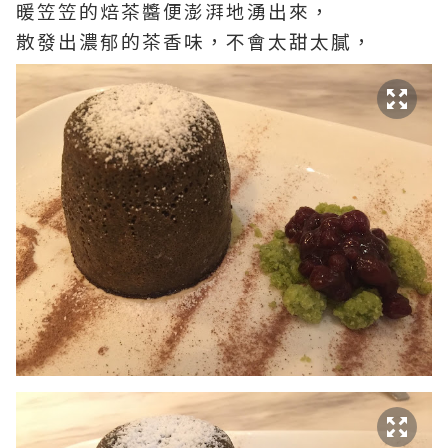
暖笠笠的焙茶醬便澎湃地湧出來，
散發出濃郁的茶香味，不會太甜太膩，