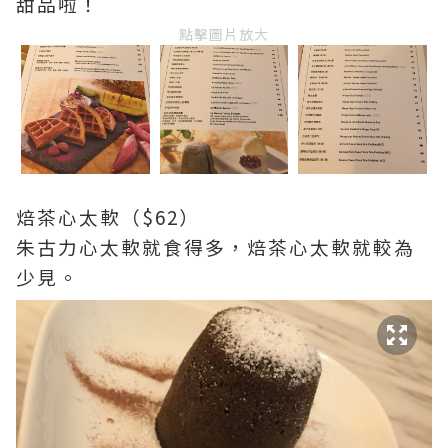
甜品啦！
點擊圖片放大
焙茶心太軟（$62）
朱古力心太軟就食得多，焙茶心太軟就較為
少見。