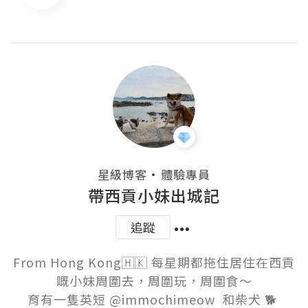
・
星級博客
體驗專員
帶西貢小妹出城記
追蹤
From Hong Kong🇭🇰 每星期都拖住居住在西貢
嘅小妹周圍去，周圍玩，周圍食～

育有一隻英短 @immochimeow  和柴犬 🐕 