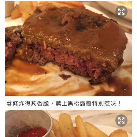
薯條炸得夠香脆，蘸上黑松露醬特別惹味！