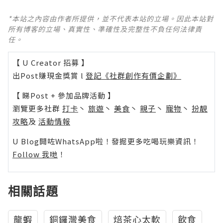
*本站之內容由作者所提供，並不代表本站的立場。因此本站對
所有博客的立場、真實性、準確性及完整性不負任何法律責
任。
【 U Creator 招募 】
出Post賺現金獎賞 l
登記《社群創作有價企劃》
【 睇Post + 參加品牌活動 】
瀏覽更多社群
打卡
丶
旅遊
丶
美食
丶
親子
丶
寵物
丶
扮靚
攻略
及
活動情報
U Blog開咗WhatsApp啦！發掘更多吃喝玩樂資訊！
Follow 我哋
！
相關話題
龍蝦
銅鑼灣美食
焙茶心太軟
飲食