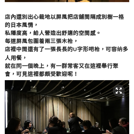
店內還別出心裁地以屏風把店舖間隔成別樹一格
的日本風情，
私隱度高，給人營造出舒適的空間感。
每道屏風包圍着兩三張木枱，
店裡中間還有了一張長長的
字形吧枱，可容纳多
U
人用餐，
就在同一個晚上，有一群常客又在這裡舉行聚
會，可見這裡都頗受歡迎呢！