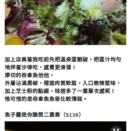
加上店員着我吃前先把溫泉蛋戳破，把蛋汁均勻
地拌着沙律吃，感覺更滑溜！
厚切的吞拿魚他他，
外層沾滿黑椒，裡面肉質軟腍，入口微辣惹味，
加上芝士粉的點綴，味道多了一重層次感呢！
惟可惜的是吞拿魚魚香比較薄弱。
魚子醬迷你脆筒二重奏（
）
$138