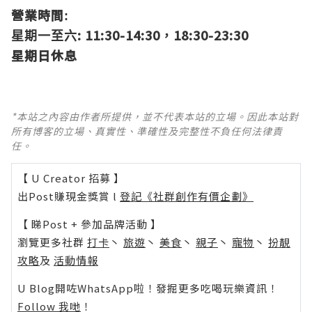
營業時間
:
: 11:30-14:30
18:30-23:30
星期一至六
，
星期日休息
*本站之內容由作者所提供，並不代表本站的立場。因此本站對
所有博客的立場、真實性、準確性及完整性不負任何法律責
任。
【 U Creator 招募 】
出Post賺現金獎賞 l
登記《社群創作有價企劃》
【 睇Post + 參加品牌活動 】
瀏覽更多社群
打卡
丶
旅遊
丶
美食
丶
親子
丶
寵物
丶
扮靚
攻略
及
活動情報
U Blog開咗WhatsApp啦！發掘更多吃喝玩樂資訊！
Follow 我哋
！