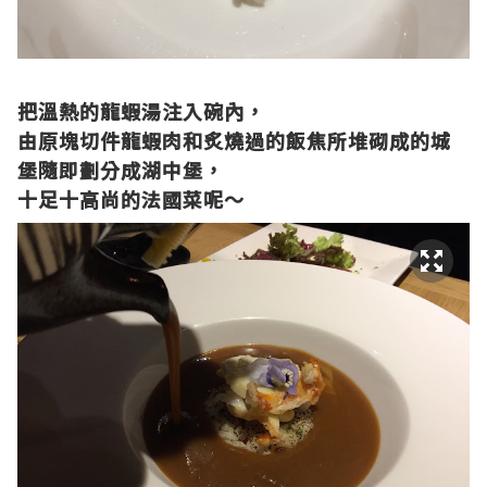
把溫熱的龍蝦湯注入碗內，
由原塊切件龍蝦肉和炙燒過的飯焦所堆砌成的城
堡隨即劃分成湖中堡，
十足十高尚的法國菜呢～