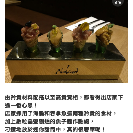
由矜貴材料配搭以至高貴賣相，都看得出店家下
過一番心思！
店家採用了海膽和吞拿魚這兩種矜貴的食材，
加上數粒晶瑩剔透的魚子醬作點綴，
刁鑽地放於迷你甜筒中，真的很奢華呢！