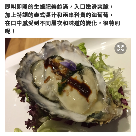
即叫即開的生蠔肥美飽滿，入口嫩滑爽脆，
加上特調的泰式醬汁和兩串矜貴的海葡萄，
在口中感受到不同層次和味道的變化，很特別
呢！