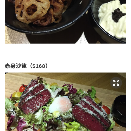
赤身沙律（
）
$168