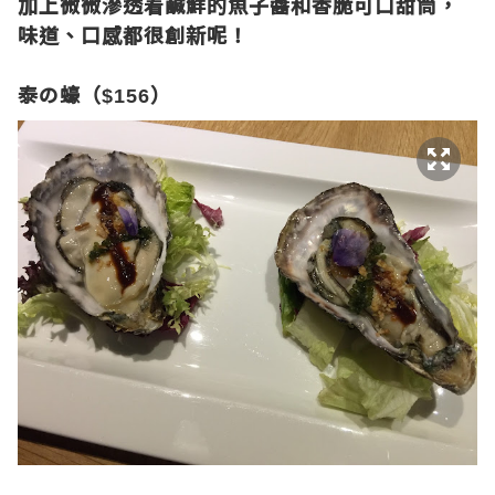
加上微微滲透着鹹鮮的魚子醬和香脆可口甜筒，
味道、口感都很創新呢！
泰の蠔（
）
$156