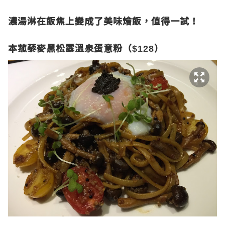
濃湯淋在飯焦上變成了美味燴飯，值得一試！
本菰藜麥黑松露溫泉蛋意粉（
）
$128