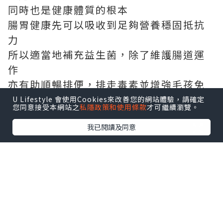
同時也是健康體質的根本
腸胃健康先可以吸收到足夠營養穩固抵抗
力
所以適當地補充益生菌，除了維護腸道運
作
亦有助順暢排便，排走毒素並增強毛孩免
疫力
U Lifestyle 會使用Cookies來改善您的網站體驗，請確定
您同意接受本網站之
私隱政策和使用條款
才可繼續瀏覽。
我已閱讀及同意