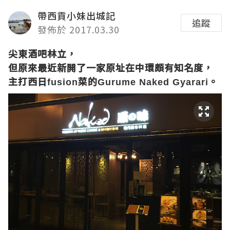
帶西貢小妹出城記
追蹤
發佈於 2017.03.30
尖東酒吧林立，
但原來最近新開了一家原址在中環頗有知名度，
主打西日
菜的
。
fusion
Gurume Naked Gyarari