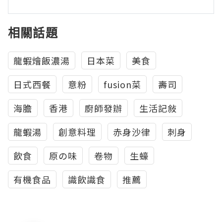
相關話題
龍蝦燴飯濃湯
日本菜
美食
日式西餐
意粉
fusion菜
壽司
海膽
香港
廚師發辦
生活記敍
龍蝦湯
創意料理
赤身沙律
刺身
飲食
原の味
卷物
生蠔
有機食品
識飲識食
推薦