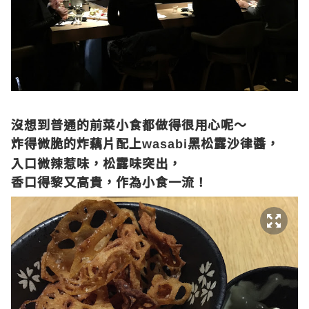
沒想到普通的前菜小食都做得很用心呢～
炸得微脆的炸藕片配上
黑松露沙律醬，
wasabi
入口微辣惹味，松露味突出，
香口得黎又高貴，作為小食一流！