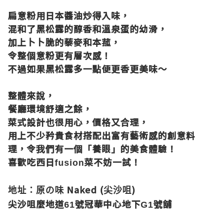
扁意粉用日本醬油炒得入味，
混和了黑松露的醇香和溫泉蛋的幼滑，
加上卜卜脆的藜麥和本菰，
令整個意粉更有層次感！
不過如果黑松露多一點便更香更美味～
整體來說，
餐廳環境舒適之餘，
菜式設計也很用心，價格又合理，
用上不少矜貴食材搭配出富有藝術感的創意料
理，令我們有一個「養眼」的美食體驗！
喜歡吃西日
菜不妨一試！
fusion
Naked (
)
地址：原の味
尖沙咀
尖沙咀麼地道
號冠華中心地下
號舖
61
G1