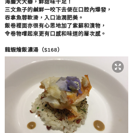
海膽大大瓣，鮮甜味十足！
三文魚子的鹹鮮一咬下去便在口腔內爆發，
吞拿魚蓉軟滑，入口油潤肥美。
飯卷裡面亦很有心思地加了紫蘇和漬物，
令卷物嚐起來更有口感和味道的層次感。
龍蝦燴飯濃湯（
）
$168