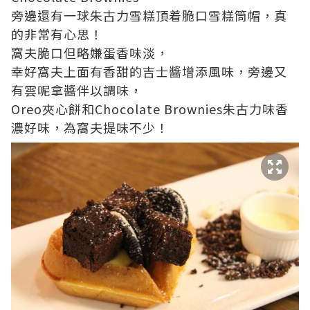
旁邊還有一球朱古力雪糕頂着脆口雪糕筒帽，真
的非常有心思！
窩夫脆口但略嫌蛋香味淡，
幸好窩夫上面有香甜的吉士醬增添風味，旁邊又
有雲呢拿醬伴以調味，
Oreo夾心餅和Chocolate Brownies朱古力味香
濃好味，為窩夫提味不少！