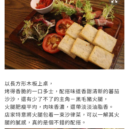
以長方形木板上桌，
烤得香脆的一口多士，配搭味道香甜清新的蕃茄
沙沙，還有少了不了的主角－黑毛豬火腿，
火腿肥瘦平均，肉味香濃，還帶淡淡油脂香。
店家特意將火腿包着一束沙律菜，可以一解其火
腿的膩感，真的是個不錯的配搭。