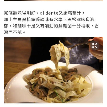
寬條麵煮得剛好，al dente又掛滿醬汁，
加上主角黑松露醬調味有水準，黑松露味道濃
郁，和菇味十足又有嚼勁的鮮雜菌十分相襯，香
濃而不膩。