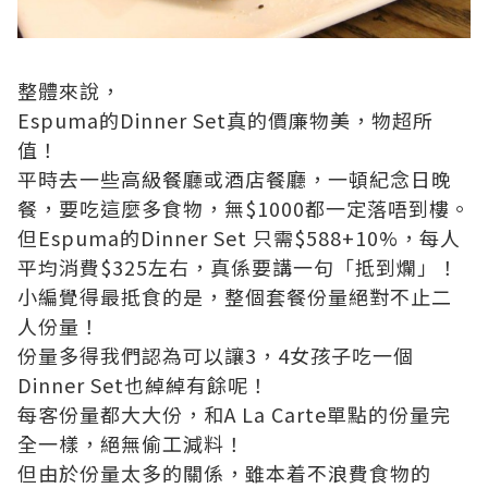
整體來說，
Espuma的Dinner Set真的價廉物美，物超所
值！
平時去一些高級餐廳或酒店餐廳，一頓紀念日晚
餐，要吃這麼多食物，無$1000都一定落唔到樓。
但Espuma的Dinner Set 只需$588+10%，每人
平均消費$325左右，真係要講一句「抵到爛」！
小編覺得最抵食的是，整個套餐份量絕對不止二
人份量！
份量多得我們認為可以讓3，4女孩子吃一個
Dinner Set也綽綽有餘呢！
每客份量都大大份，和A La Carte單點的份量完
全一樣，絕無偷工減料！
但由於份量太多的關係，雖本着不浪費食物的