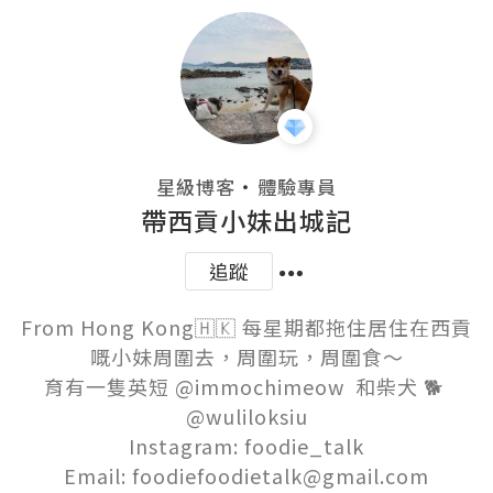
・
星級博客
體驗專員
帶西貢小妹出城記
追蹤
From Hong Kong🇭🇰 每星期都拖住居住在西貢
嘅小妹周圍去，周圍玩，周圍食～

育有一隻英短 @immochimeow  和柴犬 🐕 
@wuliloksiu

Instagram: foodie_talk

Email: foodiefoodietalk@gmail.com