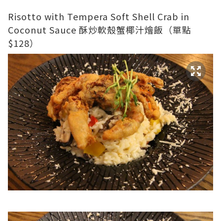
Risotto with Tempera Soft Shell Crab in
Coconut Sauce 酥炒軟殼蟹椰汁燴飯（單點
$128）