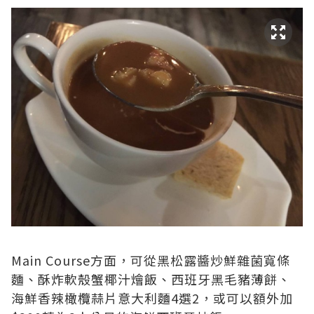
Main Course方面，可從黑松露醬炒鮮雜菌寬條
麵、酥炸軟殼蟹椰汁燴飯、西班牙黑毛豬薄餅、
海鮮香辣橄欖蒜片意大利麵4選2，或可以額外加