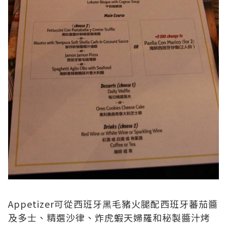
Appetizer可從西班牙黑毛豬火腿配西班牙蕃茄醬
及多士、精選沙律、炸虎蝦天婦羅和秘製醬汁烤