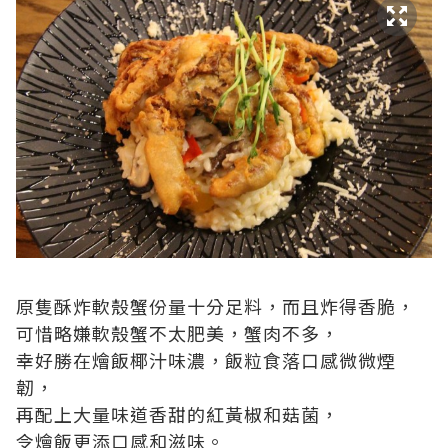
原隻酥炸軟殼蟹份量十分足料，而且炸得香脆，
可惜略嫌軟殼蟹不太肥美，蟹肉不多，
幸好勝在燴飯椰汁味濃，飯粒食落口感微微煙
韌，
再配上大量味道香甜的紅黃椒和菇菌，
令燴飯更添口感和滋味。