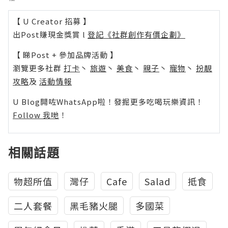
【 U Creator 招募 】
出Post賺現金獎賞 l
登記《社群創作有價企劃》
【 睇Post + 參加品牌活動 】
瀏覽更多社群
打卡
丶
旅遊
丶
美食
丶
親子
丶
寵物
丶
扮靚
攻略
及
活動情報
U Blog開咗WhatsApp啦！發掘更多吃喝玩樂資訊！
Follow 我哋
！
相關話題
物超所值
灣仔
Cafe
Salad
抵食
二人套餐
黑毛豬火腿
多國菜