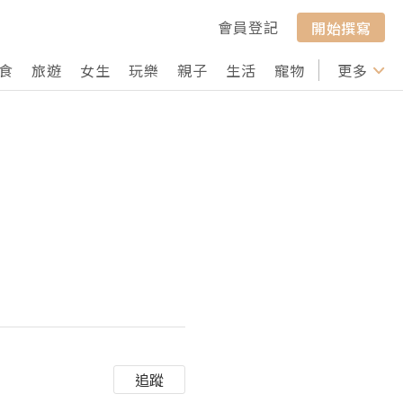
會員登記
開始撰寫
食
旅遊
女生
玩樂
親子
生活
寵物
行山
更多
打卡
追蹤