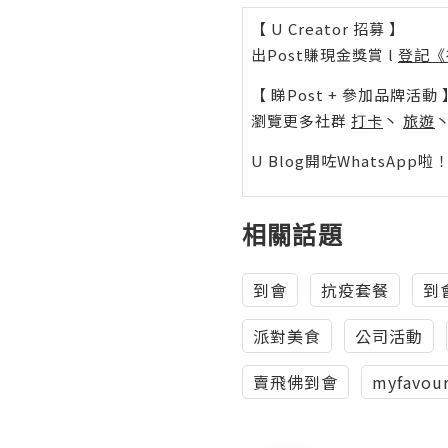
【 U Creator 招募 】
出Post賺現金獎賞 l
登記《
【 睇Post + 參加品牌活動 
瀏覽更多社群
打卡
丶
旅遊
U Blog開咗WhatsAp
相關話題
到會
抗疫套餐
到
派對美食
公司活動
賣飛佛到會
myfavour