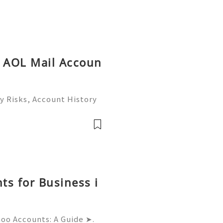
y AOL Mail Accoun
y Risks, Account History
26) 💫💎💲💫🌐✨💎Fast &
💎💲💫🌐✨💎WhatsApp :+1
ram: @usadig
ts for Business i
hoo Accounts: A Guide ➤.