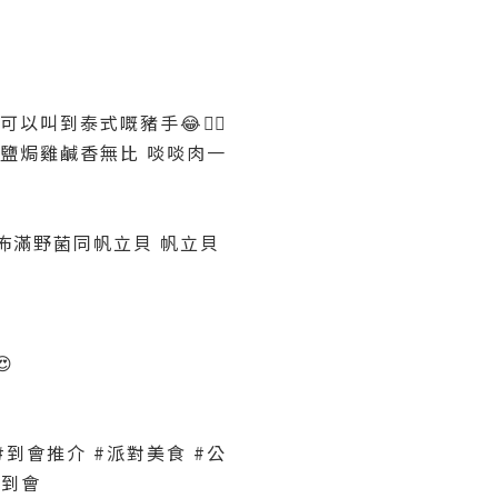
叫到泰式嘅豬手😂👍🏻
鹽焗雞鹹香無比 啖啖肉一
佈滿野菌同帆立貝 帆立貝

店 #到會推介 #派對美食 #公
佛到會