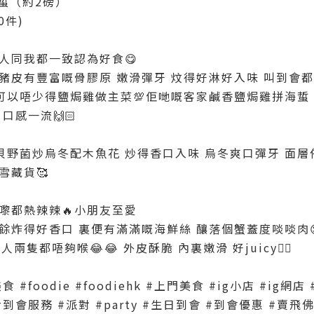
海蜇（約2磅）
0件)
人同我都一致認為好食😋
豬皮有豐富嘅骨膠原 嫩滑彈牙 炆得好淋好入味 叫到會都可以
以唔少得鹽焗雞做主菜💯佢哋嘅客家鹹香鹽焗雞拼海蜇 
口感一流🙌🏻
野菌炒烏冬配木魚花 炒得香口入味 烏冬爽口彈牙 面層
雪藏貨🥰
嚟都熱辣辣🔥小朋友至愛
餘炸得好香口 裏便有滿滿嘅海鮮絲 釀落個蟹蓋度啖啖肉
兩隻都唔夠喉😂😂 外皮酥脆 內裏嫩滑 好juicy👍🏻
 #foodie #foodiehk #上門美食 #ig小店 #ig網
#到會服務 #派對 #party #生日到會 #到會優惠 #賣飛