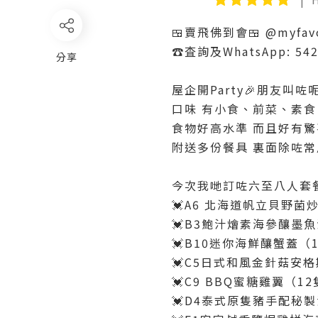
🍱賣飛佛到會🍱 @myfavou
☎️査詢及WhatsApp: 542
分享
屋企開Party🎉朋友叫
口味 有小食、前菜、素食、
食物好高水準 而且好有驚
附送多份餐具 裏面除咗常
今次我哋訂咗六至八人套餐
💓A6 北海道帆立貝野
💓B3鮑汁燴素海參釀墨魚
💓B10迷你海鮮釀蟹蓋（
💓C5日式和風金針菇安
💓C9 BBQ蜜糖雞翼（1
💓D4泰式原隻豬手配秘