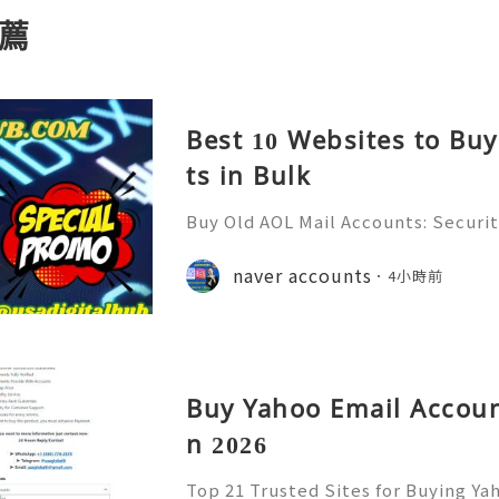
薦
Best 10 Websites to Bu
ts in Bulk
Buy Old AOL Mail Accounts: Securit
& Safe Email Management Guide (20
Reliable 24/7 Customer Support 
naver accounts
4小時前
(506) 541-7768 💫💎💲💫🌐✨💎Teleg
Buy Yahoo Email Accoun
n 2026
Top 21 Trusted Sites for Buying Ya