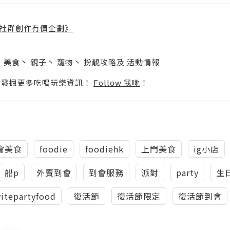
社群創作有價企劃》
】
丶
美食
丶
親子
丶
寵物
丶
扮靚攻略
及
活動情報
p啦！發掘更多吃喝玩樂資訊！
Follow 我哋
！
會美食
foodie
foodiehk
上門美食
ig小店
船p
外賣到會
到會服務
派對
party
生
itepartyfood
復活節
復活節限定
復活節到會