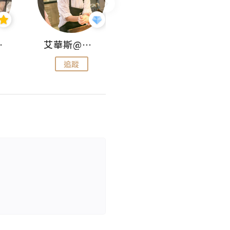
jojo
艾華斯@鄭大小姐工房
KEEP MY FAITH
追蹤
追蹤