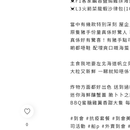
💓F1客家鹹香鹽焗雞拼
💓L3火箭菜龍蝦沙律包(1
當中有幾款特別深刻 屋企
原隻豬手份量真係好驚人 
真係好有驚喜！有豬手點可
啲都唔鞋 配埋爽口嘅海蜇 
主食我地要左北海道帆立貝
大粒又新鮮 一睇就知唔係
炸物方面都好出色 送到過
迷你海鮮釀蟹蓋 脆卜卜之
BBQ蜜糖雞翼香甜大隻 每人
#到會 #抗疫套餐 #到會美食
0
司活動 #船p #外賣到會 