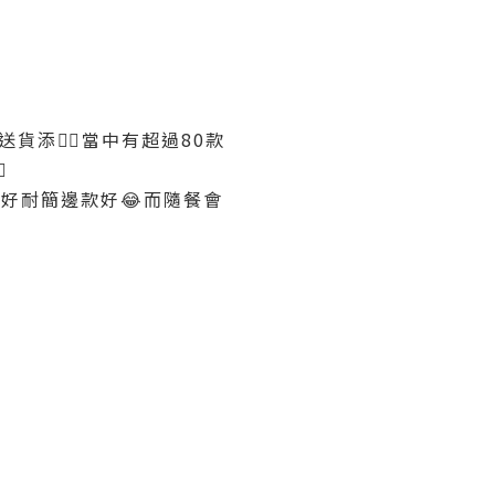
送貨添✋🏻當中有超過80款

左好耐簡邊款好😂而隨餐會