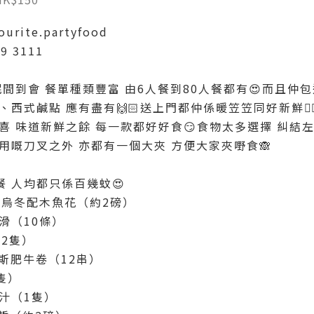
rite.partyfood
9 3111
咗呢間到會 餐單種類豐富 由6人餐到80人餐都有😍而且仲包
西式鹹點 應有盡有🙌🏻送上門都仲係暖笠笠同好新鮮👍
喜 味道新鮮之餘 每一款都好好食😏食物太多選擇 糾結
用嘅刀叉之外 亦都有一個大夾 方便大家夾嘢食🙈
 人均都只係百幾蚊😍
菌炒烏冬配木魚花（約2磅）
滑（10條）
12隻）
格斯肥牛卷（12串）
2隻）
製汁（1隻）