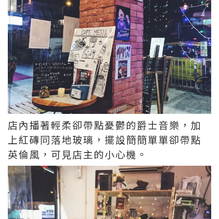
店內播著輕柔卻帶點憂鬱的爵士音樂，加
上紅磚同落地玻璃，擺設簡簡單單卻帶點
英倫風，可見店主的小心機。