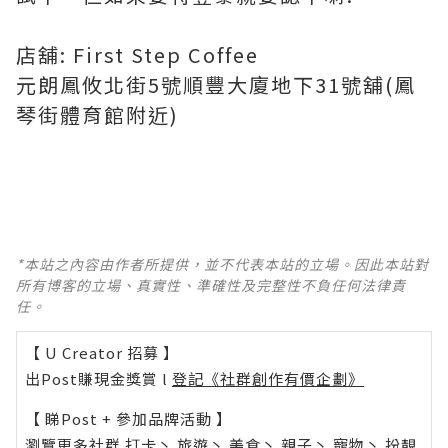
店舖: First Step Coffee
元朗鳳攸北街5號順豐大廈地下31號舖(鳳
琴街體育館附近)
*本站之內容由作者所提供，並不代表本站的立場。因此本站對
所有博客的立場、真實性、準確性及完整性不負任何法律責
任。
【 U Creator 招募 】
出Post賺現金獎賞 l
登記《社群創作有價企劃》
【 睇Post + 參加品牌活動 】
瀏覽更多社群
打卡
丶
旅遊
丶
美食
丶
親子
丶
寵物
丶
扮靚