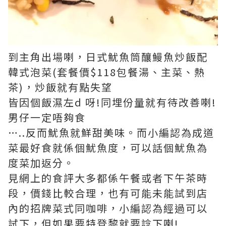
到主角出場喇，日式魷魚筒釀鰻魚炒飯配
韓式泡菜(套餐價$118包餐湯、主菜、熱
茶)，炒飯就有點失望
皆因個飯濕左d 呀!同埋份量就有待改善喇!
男仔一定唔夠食
…..反而魷魚就鮮甜美味。而小編認為成道
菜最好食就係個魷魚度，可以話個魷魚為
度菜加返分。
見網上的食評大多都係午餐或者下午茶時
段，價錢比較合理，也有可能未能試到店
內的招牌菜式同咖啡，小編認為經過可以
試下，但如果要特登黎就要諗下喇!