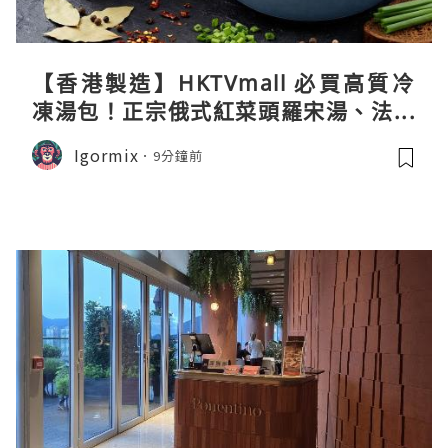
【香港製造】HKTVmall 必買高質冷
凍湯包！正宗俄式紅菜頭羅宋湯、法式
龍蝦濃湯與生酮膠原蛋白骨頭湯全攻略
Igormix
9分鐘前