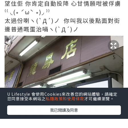
望住佢 你肯定自動投降 心甘情願咁被俘虜
⁽⁽ ◟(∗ ˊωˋ ∗)◞ ⁾⁾
太過份喇ヽ(`Д´)ノ 你叫我以後點面對街
邊普通嘅蛋治喎ヽ(`Д´)ノ
U Lifestyle 會使用Cookies來改善您的網站體驗，請確定
您同意接受本網站之
私隱政策和使用條款
才可繼續瀏覽。
呢間小店雖然只係放得落一張枱 但真心推
我已閱讀及同意
介俾各位 請有心理準備 切勿laam mon