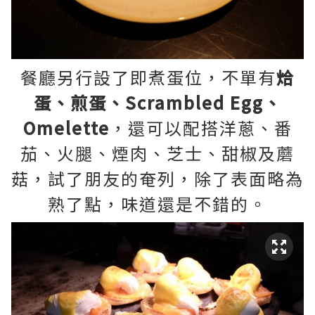
餐廳另行設了即煮蛋位，不單有
烚
蛋、煎蛋、Scrambled Egg、
Omelette
，還可以配搭洋蔥、番
茄、火腿、煙肉、芝士、甜椒及蘑
菇，試了朋友的奄列，除了表面略為
熟了點，味道還是不錯的。