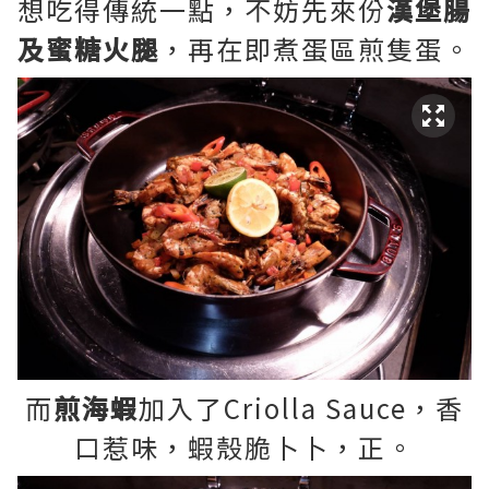
想吃得傳統一點，不妨先來份
漢堡腸
及蜜糖火腿
，再在即煮蛋區煎隻蛋。
而
煎海蝦
加入了Criolla Sauce，香
口惹味，蝦殼脆卜卜，正。