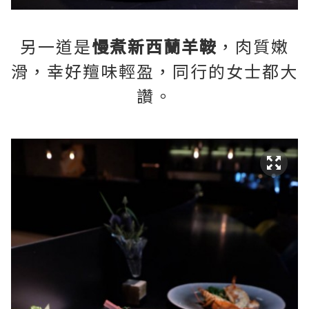
另一道是
慢煮新西蘭羊鞍
，肉質嫩
滑，幸好羶味輕盈，同行的女士都大
讚。