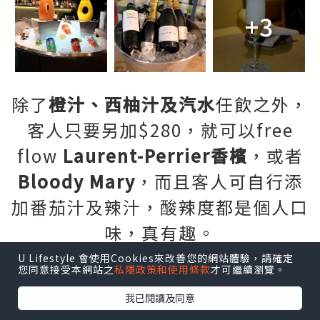
+3
除了
橙汁、西柚汁及汽水
任飲之外，
客人只要另加$280，就可以free
flow
Laurent-Perrier香檳
，或者
Bloody Mary
，而且客人可自行添
加番茄汁及辣汁，酸辣度都是個人口
味，真有趣。
U Lifestyle 會使用Cookies來改善您的網站體驗，請確定
您同意接受本網站之
私隱政策和使用條款
才可繼續瀏覽。
我已閱讀及同意