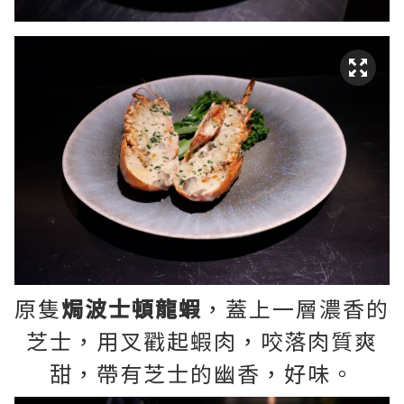
原隻
焗波士頓龍蝦
，蓋上一層濃香的
芝士，用叉戳起蝦肉，咬落肉質爽
甜，帶有芝士的幽香，好味。