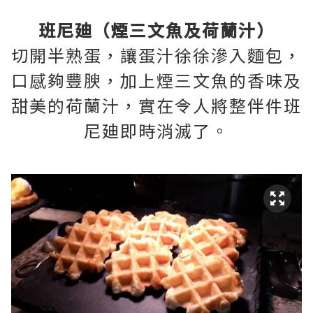
班尼廸（煙三文魚及荷蘭汁）
切開半熟蛋，讓蛋汁徐徐滲入麵包，
口感夠豐腴，加上煙三文魚的香味及
甜美的荷蘭汁，實在令人將整伴件班
尼廸即時消滅了。