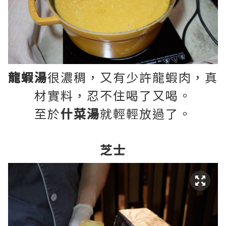
龍蝦湯
很濃稠，又有少許龍蝦肉，真
材實料，忍不住喝了又喝。
至於
什菜湯
就輕輕放過了。
芝士