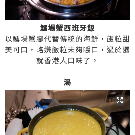
鱈場蟹西班牙飯
以鱈場蟹腳代替傳統的海鮮，飯粒甜
美可口，略嫌飯粒未夠嚼口，過於遷
就香港人口味了。
湯