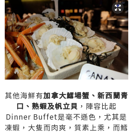
其他海鮮有
加拿大鱈場蟹、新西蘭青
口、熟蝦及帆立貝
，陣容比起
Dinner Buffet是毫不遜色，尤其是
凍蝦，大隻而肉爽，質素上乘，而鱈