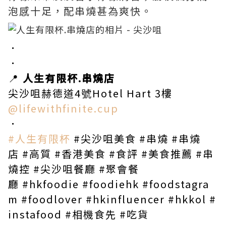
泡感十足，配串燒甚為爽快。
．
．
📍
人生有限杯.串燒店
尖沙咀赫德道4號Hotel Hart 3樓
@lifewithfinite.cup
．
#人生有限杯
#尖沙咀美食
#串燒
#串燒
店
#高質
#香港美食
#食評
#美食推薦
#串
燒控
#尖沙咀餐廳
#聚會餐
廳
#hkfoodie
#foodiehk
#foodstagra
m
#foodlover
#hkinfluencer
#hkkol
#
instafood
#相機食先
#吃貨