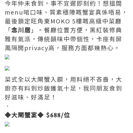
今年仲未食到，事不宜遲即刻約！想搵間
menu啱口味、質素穩陣嘅蟹宴真係唔易，
最後鎖定旺角東MOKO 5樓嘅高級中菜廳
「
念川居
」。餐廳位置方便，黑紅裝修典
雅有氣派，傳統韻味中帶個性，卡座有屏
風隔開privacy高，服務方面都幾熱心。
菜式全以大閘蟹入饌，用料絕不吝嗇，大
廚亦有料到炒飯鑊氣十足，我同朋友食到
好滋味、好滿足！
．
◆大閘蟹宴◆ $𝟔𝟖𝟖/位