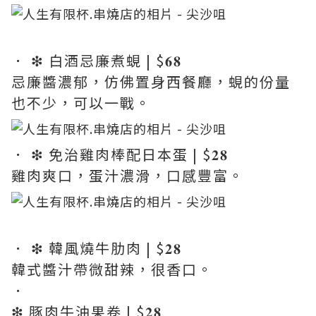
． ❇︎ 白酒忌廉煮蜆 | $𝟔𝟖
忌廉醬濃郁，仿佛置身西餐廳，蜆的份量
也不少，可以一戰。
． ❇︎ 免治雞肉棒配日本蛋 | $𝟐𝟖
雞肉爽口，蛋汁濃滑，口感豐富。
． ❇︎ 韓風燒牛肋肉 | $𝟐𝟖
韓式醬汁帶微甜辣，很香口。
．
❇︎ 豚肉牛油果卷 | $𝟐𝟖