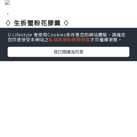
．
♢ 生拆蟹粉花膠羹 ♢
超足料！除咗蟹黃仲有好多花膠，滿滿骨
U Lifestyle 會使用Cookies來改善您的網站體驗，請確定
您同意接受本網站之
私隱政策和使用條款
才可繼續瀏覽。
膠原女士最愛，仲加入大量薑粒～作為開
場有暖胃墊底效果，咁就唔怕食蟹寒涼，
我已閱讀及同意
一碗落肚成個人都暖笠笠，好養顏好舒服
～
．
♢ 清蒸大閘蟹 (𝟓両) ♢
蟹迷最愛一定係清蒸！餐廳選用正宗江蘇
蟹，爆膏豐腴，橙膏黃膏齊哂，膏香鮮
美，黏稠口感漿住上顎與舌頭，令人欲罷
不能~超好食！！唔係太飽直頭想加$120