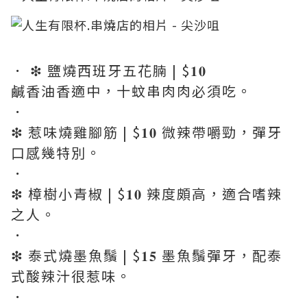
． ❇︎ 鹽燒西班牙五花腩 | $𝟏𝟎
鹹香油香適中，十蚊串肉肉必須吃。
．
❇︎ 惹味燒雞腳筋 | $𝟏𝟎 微辣帶嚼勁，彈牙
口感幾特別。
．
❇︎ 樟樹小青椒 | $𝟏𝟎 辣度頗高，適合嗜辣
之人。
．
❇︎ 泰式燒墨魚鬚 | $𝟏𝟓 墨魚鬚彈牙，配泰
式酸辣汁很惹味。
．