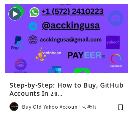
Step-by-Step: How to Buy, GitHub
Accounts In 20..
Buy Old Yahoo Accoun
6小時前