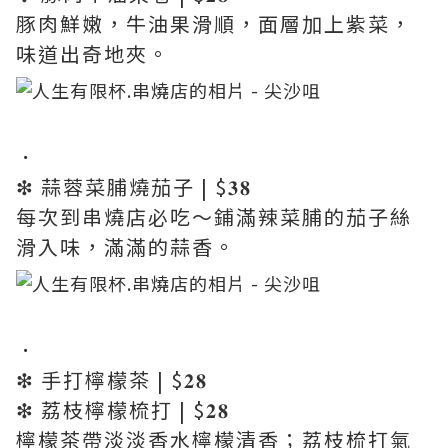
豚肉鮮嫩，牛油果滑順，面層加上紫菜，
味道出奇地夾。
．
❇︎ 蒜蓉菜脯燒茄子 | $𝟑𝟖
每次到串燒店必吃～鋪滿辣菜脯的茄子絲
滑入味，滿滿的蒜香。
．
❇︎ 手打檸檬茶 | $𝟐𝟖
❇︎ 荔枝檸檬梳打 | $𝟐𝟖
檸檬茶帶淡淡香水檸檬清香；荔枝梳打氣