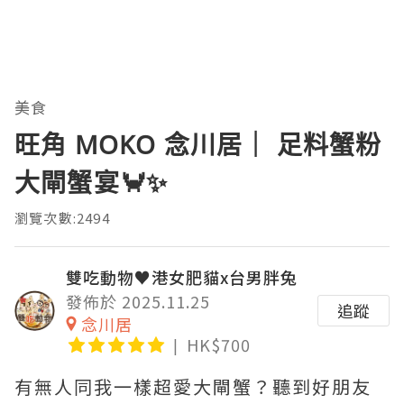
美食
旺角 MOKO 念川居｜ 足料蟹粉
大閘蟹宴🦀✨
瀏覽次數:2494
雙吃動物♥港女肥貓x台男胖兔
發佈於 2025.11.25
追蹤
念川居
HK$700
有無人同我一樣超愛大閘蟹？聽到好朋友