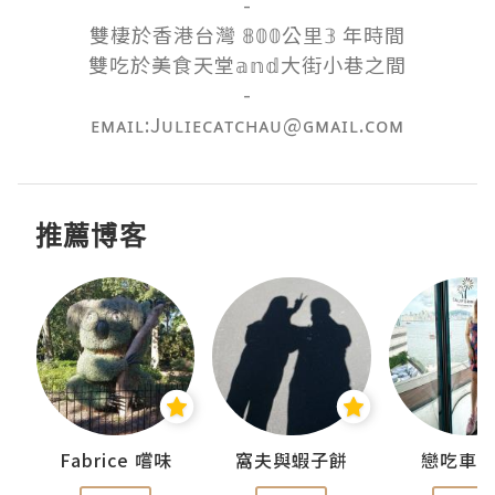
-

雙棲於香港台灣 𝟠𝟘𝟘公里𝟛 年時間

雙吃於美食天堂𝕒𝕟𝕕大街小巷之間

-

ᴇᴍᴀɪʟ:Jᴜʟɪᴇᴄᴀᴛᴄʜᴀᴜ@ɢᴍᴀɪʟ.ᴄᴏᴍ
推薦博客
Fabrice 嚐味
窩夫與蝦子餅
戀吃車