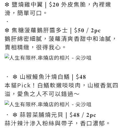
❇︎ 鹽燒雞中翼 | $𝟐𝟎 外皮焦脆，內裡嫩
滑，簡單可口。
．
❇︎ 焦糖菠蘿鵝肝醬多士 | $𝟓𝟎 / 𝟐𝐩𝐜
鵝肝綿密細膩，菠蘿清爽香甜中和油膩，
賣相精緻，很得我心。
． ❇︎ 山椒鰻魚汁燒白鱔 | $𝟒𝟖
本貓Pick！白鱔軟嫩啖啖肉，山椒香氣四
溢，愛魚之人不可以錯過～
． ❇︎ 蒜蓉菜脯燒元貝 | $𝟒𝟖 / 𝟐𝐩𝐜
蒜汁辣汁滲入粉絲與帶子，香口濃郁。