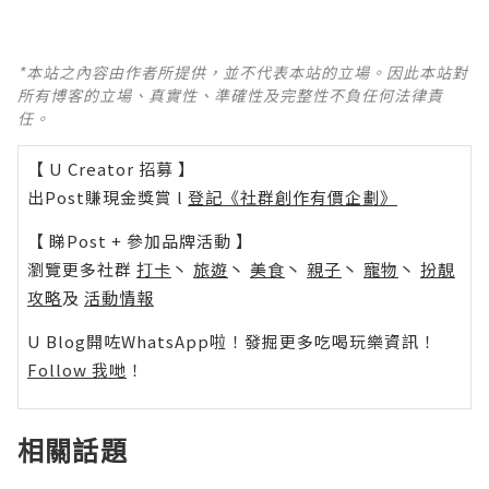
*本站之內容由作者所提供，並不代表本站的立場。因此本站對
所有博客的立場、真實性、準確性及完整性不負任何法律責
任。
【 U Creator 招募 】
出Post賺現金獎賞 l
登記《社群創作有價企劃》
【 睇Post + 參加品牌活動 】
瀏覽更多社群
打卡
丶
旅遊
丶
美食
丶
親子
丶
寵物
丶
扮靚
攻略
及
活動情報
U Blog開咗WhatsApp啦！發掘更多吃喝玩樂資訊！
Follow 我哋
！
相關話題