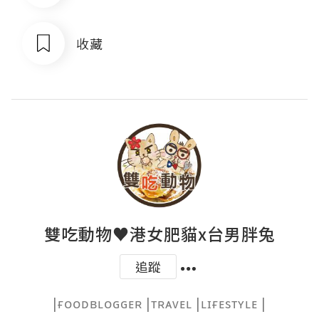
收藏
雙吃動物♥港女肥貓x台男胖兔
追蹤
|ғᴏᴏᴅʙʟᴏɢɢᴇʀ |ᴛʀᴀᴠᴇʟ |ʟɪғᴇsᴛʏʟᴇ |
